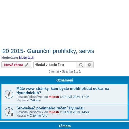
i20 2015- Garanční prohlídky, servis
Moderátor:
Moderátoři
Hledat
Pokročilé hledání
Nové téma
6 témat • Stránka
1
z
1
Oznámení
Máte www stránky, kam byste mohli přidat odkaz na
Hyundaiclub?
Poslední příspěvek od
milosh
«
07 kvě 2024, 17:05
Napsal v
Odkazy
Srovnávač povinného ručení Hyundai
Poslední příspěvek od
milosh
«
23 dub 2019, 14:24
Napsal v
O tomto foru
Témata