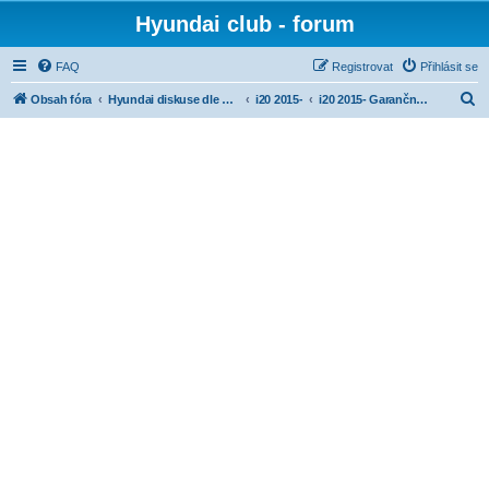
Hyundai club - forum
FAQ
Registrovat
Přihlásit se
H
Obsah fóra
Hyundai diskuse dle modelů
i20 2015-
i20 2015- Garanční prohlídky, servis
l
e
d
a
t