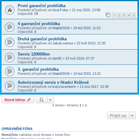
První garanční prohlídka
Poslední příspěvek od
Axel.Foley
«
21 srp 2020, 13:58
Odpovědi:
74
1
2
3
4
5
4 ganranční prohlídka
Poslední příspěvek od
Majkli20GB
«
18 led 2020, 11:53
Odpovědi:
3
Druhá garanční prohlídka
Poslední příspěvek od
Jakub.samsa
«
22 kvě 2019, 21:30
Odpovědi:
3
Servis 120000km
Poslední příspěvek od
dan92
«
22 kvě 2019, 07:37
Odpovědi:
3
3. garanční prohlidka
Poslední příspěvek od
Majkli20GB
«
10 led 2019, 13:21
Autorizovaný servis v Hradci Králové
Poslední příspěvek od
kotyzavamberk
«
13 úno 2017, 10:38
Odpovědi:
2
Nové téma
6 témat • Stránka
1
z
1
Přejít na
OPRÁVNĚNÍ FÓRA
Nemůžete
zakládat nová témata v tomto fóru