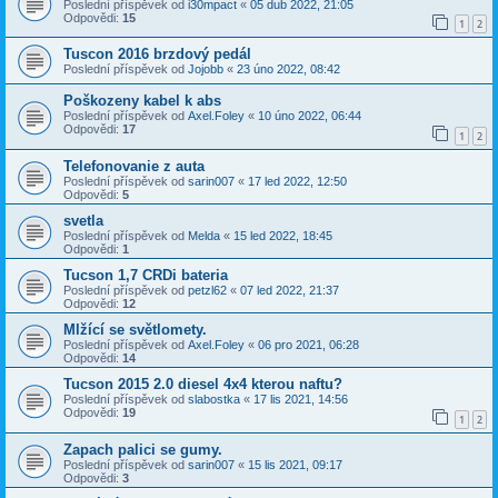
Poslední příspěvek od
i30mpact
«
05 dub 2022, 21:05
Odpovědi:
15
1
2
Tuscon 2016 brzdový pedál
Poslední příspěvek od
Jojobb
«
23 úno 2022, 08:42
Poškozeny kabel k abs
Poslední příspěvek od
Axel.Foley
«
10 úno 2022, 06:44
Odpovědi:
17
1
2
Telefonovanie z auta
Poslední příspěvek od
sarin007
«
17 led 2022, 12:50
Odpovědi:
5
svetla
Poslední příspěvek od
Melda
«
15 led 2022, 18:45
Odpovědi:
1
Tucson 1,7 CRDi bateria
Poslední příspěvek od
petzl62
«
07 led 2022, 21:37
Odpovědi:
12
Mlžící se světlomety.
Poslední příspěvek od
Axel.Foley
«
06 pro 2021, 06:28
Odpovědi:
14
Tucson 2015 2.0 diesel 4x4 kterou naftu?
Poslední příspěvek od
slabostka
«
17 lis 2021, 14:56
Odpovědi:
19
1
2
Zapach palici se gumy.
Poslední příspěvek od
sarin007
«
15 lis 2021, 09:17
Odpovědi:
3