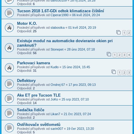
Poslední příspěvek od
dano30109
«
28 říj 2024, 18:28
Odpovědi:
6
Tucson 2018 1.6T-GDi odtok klimatizace čištění
Poslední příspěvek od
Ciperar1990
«
06 kvě 2024, 20:24
Motor K.O.
Poslední příspěvek od
slabostka
«
01 kvě 2024, 20:19
Odpovědi:
25
1
2
Existuje modul na automaticke dovieranie okien pri
zamknuti?
Poslední příspěvek od
Stonepet
«
28 úno 2024, 07:18
Odpovědi:
56
1
2
3
4
Parkovaci kamera
Poslední příspěvek od
Kudlo
«
15 úno 2024, 15:45
Odpovědi:
31
1
2
3
Deflektory
Poslední příspěvek od
Ondrej 67
«
17 pro 2023, 09:13
Odpovědi:
2
Ake ET pre Tucson TLE
Poslední příspěvek od
JoKo
«
25 srp 2023, 07:10
Odpovědi:
14
Sedačka řidiče
Poslední příspěvek od
Likan7
«
21 črc 2023, 07:24
Odpovědi:
2
Ostřikovače světlometů
Poslední příspěvek od
sarin007
«
19 čer 2023, 13:20
Odpovědi:
5