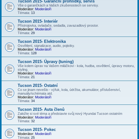
Tucson 2015- Garanční prohlídky, servis
Vše o garančkách a Vašich zkušenostech se servisy.
Moderátor:
Moderátoři
Témata:
13
Tucson 2015- Interiér
Přístrojovka, ovladače, sedadla, zavazadlový prostor.
Moderátor:
Moderátoři
Témata:
29
Tucson 2015- Elektronika
Osvětlení, signalizace, audio, pojistky.
Moderátor:
Moderátoři
Témata:
128
Tucson 2015- Úpravy (tuning)
Vše kolem úprav na Vašem miláčkovi - kola, hudba, osvětlení, úpravy motoru,
styling.
Moderátor:
Moderátoři
Témata:
21
Tucson 2015- Ostatní
Co se jinam nevešlo - výfuk, kola, údržba, akumulátor, příslušenství,
manuály/schémata atd.
Moderátor:
Moderátoři
Témata:
34
Tucson 2015- Auta členů
Založte si své téma a představte svůj nový Hyundai Tucson ostatním
Moderátor:
Moderátoři
Témata:
32
Tucson 2015- Pokec
Moderátor:
Moderátoři
Témata:
25