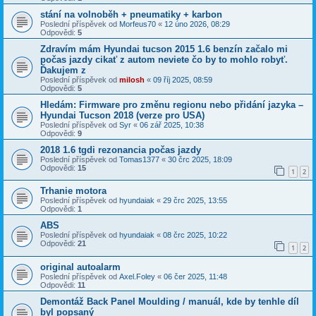
stání na volnoběh + pneumatiky + karbon
Poslední příspěvek od
Morfeus70
«
12 úno 2026, 08:29
Odpovědi:
5
Zdravím mám Hyundai tucson 2015 1.6 benzín začalo mi
počas jazdy cikať z autom neviete čo by to mohlo robyť.
Ďakujem z
Poslední příspěvek od
milosh
«
09 říj 2025, 08:59
Odpovědi:
5
Hledám: Firmware pro změnu regionu nebo přidání jazyka –
Hyundai Tucson 2018 (verze pro USA)
Poslední příspěvek od
Syr
«
06 zář 2025, 10:38
Odpovědi:
9
2018 1.6 tgdi rezonancia počas jazdy
Poslední příspěvek od
Tomas1377
«
30 črc 2025, 18:09
Odpovědi:
15
1
2
Trhanie motora
Poslední příspěvek od
hyundaiak
«
29 črc 2025, 13:55
Odpovědi:
1
ABS
Poslední příspěvek od
hyundaiak
«
08 črc 2025, 10:22
Odpovědi:
21
1
2
original autoalarm
Poslední příspěvek od
Axel.Foley
«
06 čer 2025, 11:48
Odpovědi:
11
Demontáž Back Panel Moulding / manuál, kde by tenhle díl
byl popsaný