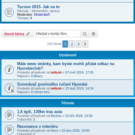
Tucson 2015- Jak na to
Návody - demontáže, opravy
Moderátor:
Moderátoři
Témata:
9
Hledat
Pokročilé hledání
Nové téma
1
2
3
Další
142 témat
Oznámení
Máte www stránky, kam byste mohli přidat odkaz na
Hyundaiclub?
Poslední příspěvek od
milosh
«
07 kvě 2024, 17:05
Napsal v
Odkazy
Srovnávač povinného ručení Hyundai
Poslední příspěvek od
milosh
«
23 dub 2019, 14:24
Napsal v
O tomto foru
Témata
1,6 tgdi, 130kw tras auta
Poslední příspěvek od
Burbas
«
15 bře 2026, 14:56
Odpovědi:
2
Rezonance v interiéru
Poslední příspěvek od
Next
«
23 úno 2026, 19:00
Odpovědi:
1