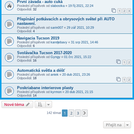
První závada - auto cuká
Poslední příspěvek od
slabostka
«
19 říj 2021, 22:24
Odpovědi:
32
1
2
3
Přepínání potkávacích a obrysových světel při AUTO
nastavení.
Poslední příspěvek od
sarin007
«
29 zář 2021, 10:29
Odpovědi:
4
Navigacia Tucson 2019
Poslední příspěvek od
kareljebavy
«
31 srp 2021, 14:46
Odpovědi:
6
Svolávačka Tucson 2017-2020
Poslední příspěvek od
Gyngy
«
01 črc 2021, 15:22
Odpovědi:
16
1
2
Automatická světla a déšť
Poslední příspěvek od
antek
«
20 dub 2021, 23:26
Odpovědi:
18
1
2
Poskriabane interierove plasty
Poslední příspěvek od
kyrmon
«
20 dub 2021, 21:15
Odpovědi:
14
Nové téma
1
2
3
Další
142 témat
Přejít na