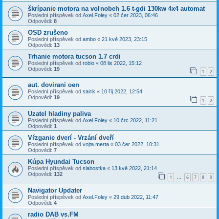
škrípanie motora na voľnobeh 1.6 t-gdi 130kw 4x4 automat
Poslední příspěvek od
Axel.Foley
«
02 čer 2023, 06:46
Odpovědi:
8
OSD zrušeno
Poslední příspěvek od
ambo
«
21 kvě 2023, 23:15
Odpovědi:
13
Trhanie motora tucson 1.7 crdi
Poslední příspěvek od
robio
«
08 lis 2022, 15:12
Odpovědi:
19
1
2
aut. dovirani oen
Poslední příspěvek od
sairik
«
10 říj 2022, 12:54
Odpovědi:
19
1
2
Uzatel hladiny paliva
Poslední příspěvek od
Axel.Foley
«
10 črc 2022, 11:21
Odpovědi:
1
Vŕzganie dverí - Vrzání dveří
Poslední příspěvek od
vojta.merta
«
03 čer 2022, 10:31
Odpovědi:
7
Kúpa Hyundai Tucson
Poslední příspěvek od
slabostka
«
13 kvě 2022, 21:14
Odpovědi:
132
1
6
7
8
9
…
Navigator Updater
Poslední příspěvek od
Axel.Foley
«
29 dub 2022, 11:47
Odpovědi:
4
radio DAB vs.FM