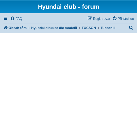
Hyundai club - forum
FAQ
Registrovat
Přihlásit se
H
Obsah fóra
Hyundai diskuse dle modelů
TUCSON
Tucson II
l
e
d
a
t