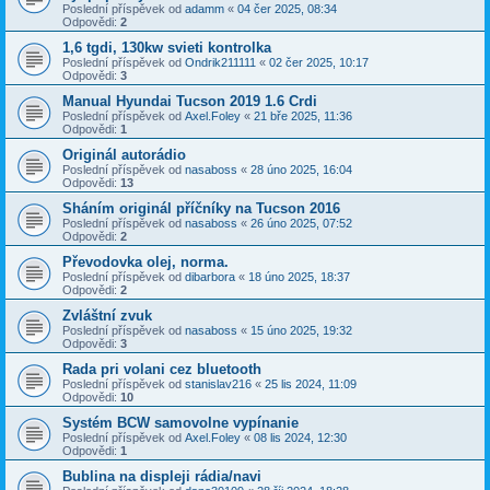
Poslední příspěvek od
adamm
«
04 čer 2025, 08:34
Odpovědi:
2
1,6 tgdi, 130kw svieti kontrolka
Poslední příspěvek od
Ondrik211111
«
02 čer 2025, 10:17
Odpovědi:
3
Manual Hyundai Tucson 2019 1.6 Crdi
Poslední příspěvek od
Axel.Foley
«
21 bře 2025, 11:36
Odpovědi:
1
Originál autorádio
Poslední příspěvek od
nasaboss
«
28 úno 2025, 16:04
Odpovědi:
13
Sháním originál příčníky na Tucson 2016
Poslední příspěvek od
nasaboss
«
26 úno 2025, 07:52
Odpovědi:
2
Převodovka olej, norma.
Poslední příspěvek od
dibarbora
«
18 úno 2025, 18:37
Odpovědi:
2
Zvláštní zvuk
Poslední příspěvek od
nasaboss
«
15 úno 2025, 19:32
Odpovědi:
3
Rada pri volani cez bluetooth
Poslední příspěvek od
stanislav216
«
25 lis 2024, 11:09
Odpovědi:
10
Systém BCW samovolne vypínanie
Poslední příspěvek od
Axel.Foley
«
08 lis 2024, 12:30
Odpovědi:
1
Bublina na displeji rádia/navi