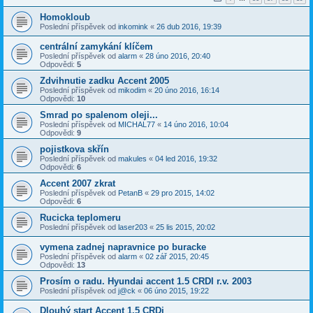
Homokloub
Poslední příspěvek od
inkomink
«
26 dub 2016, 19:39
centrální zamykání klíčem
Poslední příspěvek od
alarm
«
28 úno 2016, 20:40
Odpovědi:
5
Zdvihnutie zadku Accent 2005
Poslední příspěvek od
mikodim
«
20 úno 2016, 16:14
Odpovědi:
10
Smrad po spalenom oleji...
Poslední příspěvek od
MICHAL77
«
14 úno 2016, 10:04
Odpovědi:
9
pojistkova skřín
Poslední příspěvek od
makules
«
04 led 2016, 19:32
Odpovědi:
6
Accent 2007 zkrat
Poslední příspěvek od
PetanB
«
29 pro 2015, 14:02
Odpovědi:
6
Rucicka teplomeru
Poslední příspěvek od
laser203
«
25 lis 2015, 20:02
vymena zadnej napravnice po buracke
Poslední příspěvek od
alarm
«
02 zář 2015, 20:45
Odpovědi:
13
Prosím o radu. Hyundai accent 1.5 CRDI r.v. 2003
Poslední příspěvek od
j@ck
«
06 úno 2015, 19:22
Dlouhý start Accent 1,5 CRDi