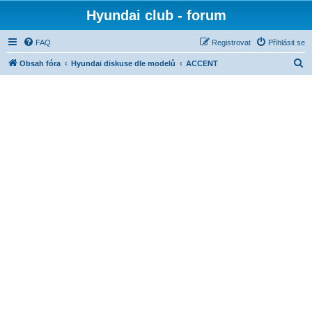
Hyundai club - forum
FAQ
Registrovat
Přihlásit se
H
Obsah fóra
Hyundai diskuse dle modelů
ACCENT
l
e
d
a
t