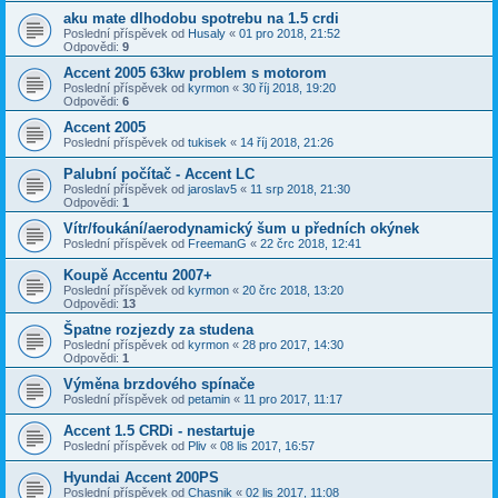
aku mate dlhodobu spotrebu na 1.5 crdi
Poslední příspěvek od
Husaly
«
01 pro 2018, 21:52
Odpovědi:
9
Accent 2005 63kw problem s motorom
Poslední příspěvek od
kyrmon
«
30 říj 2018, 19:20
Odpovědi:
6
Accent 2005
Poslední příspěvek od
tukisek
«
14 říj 2018, 21:26
Palubní počítač - Accent LC
Poslední příspěvek od
jaroslav5
«
11 srp 2018, 21:30
Odpovědi:
1
Vítr/foukání/aerodynamický šum u předních okýnek
Poslední příspěvek od
FreemanG
«
22 črc 2018, 12:41
Koupě Accentu 2007+
Poslední příspěvek od
kyrmon
«
20 črc 2018, 13:20
Odpovědi:
13
Špatne rozjezdy za studena
Poslední příspěvek od
kyrmon
«
28 pro 2017, 14:30
Odpovědi:
1
Výměna brzdového spínače
Poslední příspěvek od
petamin
«
11 pro 2017, 11:17
Accent 1.5 CRDi - nestartuje
Poslední příspěvek od
Pliv
«
08 lis 2017, 16:57
Hyundai Accent 200PS
Poslední příspěvek od
Chasnik
«
02 lis 2017, 11:08