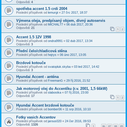
Odpovědi:
4
spotřeba accent 1.5 crdi 2004
Poslední příspěvek od
lemurgt
«
27 črc 2017, 18:37
Výmena oleja, predpísaný objem, divný autoservis
Poslední příspěvek od
MICHAL77
«
06 dub 2017, 20:36
Odpovědi:
21
1
2
Accent 1.5 12V 1998
Poslední příspěvek od
ondra9991
«
02 dub 2017, 13:34
Odpovědi:
3
Přední čelo/chladicová stěna
Poslední příspěvek od
hejrys
«
06 úno 2017, 13:05
Brzdové kotouče
Poslední příspěvek od
svatopluk.skyba
«
03 led 2017, 14:42
Odpovědi:
3
Hyundai Accent - anténa
Poslední příspěvek od
FreemanG
«
29 říj 2016, 21:52
Jak motorový olej do Accentíku (r.v. 2001, 1,5 66kW)
Poslední příspěvek od
slabostka
«
07 říj 2016, 23:00
Odpovědi:
17
1
2
Hyundai Accent brzdové kotouče
Poslední příspěvek od
bomber06
«
11 srp 2016, 10:10
Fotky vasich Accentov
Poslední příspěvek od
jarous020
«
24 čer 2016, 09:53
Odpovědi:
1326
1
86
87
88
89
…