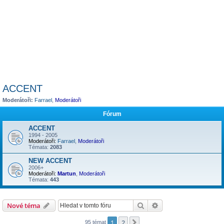
ACCENT
Moderátoři:
Farrael
,
Moderátoři
Fórum
ACCENT
1994 - 2005
Moderátoři:
Farrael
,
Moderátoři
Témata:
2083
NEW ACCENT
2006+
Moderátoři:
Martun
,
Moderátoři
Témata:
443
Hledat
Pokročilé hledání
Nové téma
1
2
Další
95 témat