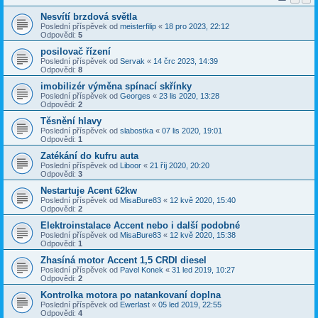
Nesvítí brzdová světla
Poslední příspěvek od
meisterfilip
«
18 pro 2023, 22:12
Odpovědi:
5
posilovač řízení
Poslední příspěvek od
Servak
«
14 črc 2023, 14:39
Odpovědi:
8
imobilizér výměna spínací skřínky
Poslední příspěvek od
Georges
«
23 lis 2020, 13:28
Odpovědi:
2
Těsnění hlavy
Poslední příspěvek od
slabostka
«
07 lis 2020, 19:01
Odpovědi:
1
Zatékání do kufru auta
Poslední příspěvek od
Liboor
«
21 říj 2020, 20:20
Odpovědi:
3
Nestartuje Acent 62kw
Poslední příspěvek od
MisaBure83
«
12 kvě 2020, 15:40
Odpovědi:
2
Elektroinstalace Accent nebo i další podobné
Poslední příspěvek od
MisaBure83
«
12 kvě 2020, 15:38
Odpovědi:
1
Zhasíná motor Accent 1,5 CRDI diesel
Poslední příspěvek od
Pavel Konek
«
31 led 2019, 10:27
Odpovědi:
2
Kontrolka motora po natankovaní doplna
Poslední příspěvek od
Ewerlast
«
05 led 2019, 22:55
Odpovědi:
4