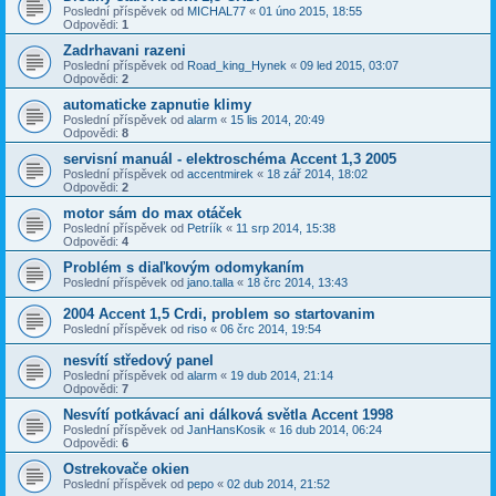
Poslední příspěvek od
MICHAL77
«
01 úno 2015, 18:55
Odpovědi:
1
Zadrhavani razeni
Poslední příspěvek od
Road_king_Hynek
«
09 led 2015, 03:07
Odpovědi:
2
automaticke zapnutie klimy
Poslední příspěvek od
alarm
«
15 lis 2014, 20:49
Odpovědi:
8
servisní manuál - elektroschéma Accent 1,3 2005
Poslední příspěvek od
accentmirek
«
18 zář 2014, 18:02
Odpovědi:
2
motor sám do max otáček
Poslední příspěvek od
Petríík
«
11 srp 2014, 15:38
Odpovědi:
4
Problém s diaľkovým odomykaním
Poslední příspěvek od
jano.talla
«
18 črc 2014, 13:43
2004 Accent 1,5 Crdi, problem so startovanim
Poslední příspěvek od
riso
«
06 črc 2014, 19:54
nesvítí středový panel
Poslední příspěvek od
alarm
«
19 dub 2014, 21:14
Odpovědi:
7
Nesvítí potkávací ani dálková světla Accent 1998
Poslední příspěvek od
JanHansKosik
«
16 dub 2014, 06:24
Odpovědi:
6
Ostrekovače okien
Poslední příspěvek od
pepo
«
02 dub 2014, 21:52