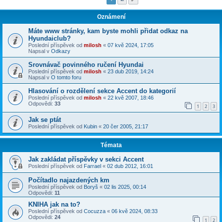
Oznámení
Máte www stránky, kam byste mohli přidat odkaz na
Hyundaiclub?
Poslední příspěvek od
milosh
«
07 kvě 2024, 17:05
Napsal v
Odkazy
Srovnávač povinného ručení Hyundai
Poslední příspěvek od
milosh
«
23 dub 2019, 14:24
Napsal v
O tomto foru
Hlasování o rozdělení sekce Accent do kategorií
Poslední příspěvek od
milosh
«
22 kvě 2007, 18:46
Odpovědi:
33
1
2
3
Jak se ptát
Poslední příspěvek od
Kubin
«
20 čer 2005, 21:17
Témata
Jak zakládat příspěvky v sekci Accent
Poslední příspěvek od
Farrael
«
02 dub 2012, 16:01
Počítadlo najazdených km
Poslední příspěvek od
Boryš
«
02 lis 2025, 00:14
Odpovědi:
11
KNIHA jak na to?
Poslední příspěvek od
Cocuzza
«
06 kvě 2024, 08:33
Odpovědi:
24
1
2