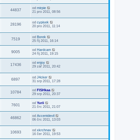
od
mirpie
44837
21 pro 2011, 08:56
od
cypisek
28196
20 pro 2011, 11:14
od
Borek
7519
25 říj 2011, 16:14
od
Hardcam
9005
24 říj 2011, 19:15
od
enjoy
17436
29 zář 2011, 20:42
od
J4cker
6897
31 srp 2011, 17:28
od
FISHkaa
10784
29 srp 2011, 20:37
od
Yurii
7601
21 črc 2011, 21:07
od
Accentdevil
46862
06 črc 2011, 13:03
od
xkrchnav
10693
16 čer 2011, 19:53