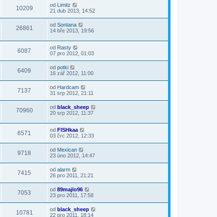
od
Limitz
10209
21 dub 2013, 14:52
od
Sontana
26861
14 bře 2013, 19:56
od
Rasty
6087
07 pro 2012, 01:03
od
potki
6409
16 zář 2012, 11:00
od
Hardcam
7137
31 srp 2012, 21:11
od
black_sheep
70960
20 srp 2012, 11:37
od
FISHkaa
6571
03 črc 2012, 12:33
od
Mexican
9718
23 úno 2012, 14:47
od
alarm
7415
26 pro 2011, 21:21
od
89majlo96
7053
23 pro 2011, 17:58
od
black_sheep
10781
22 pro 2011, 18:14