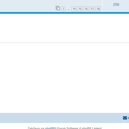
256
1
14
15
16
17
18
…
Založeno na
phpBB
® Forum Software © phpBB Limited