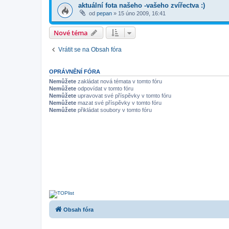
aktuální fota našeho -vašeho zvířectva :)
od
pepan
»
15 úno 2009, 16:41
Nové téma
Vrátit se na Obsah fóra
OPRÁVNĚNÍ FÓRA
Nemůžete
zakládat nová témata v tomto fóru
Nemůžete
odpovídat v tomto fóru
Nemůžete
upravovat své příspěvky v tomto fóru
Nemůžete
mazat své příspěvky v tomto fóru
Nemůžete
přikládat soubory v tomto fóru
Obsah fóra