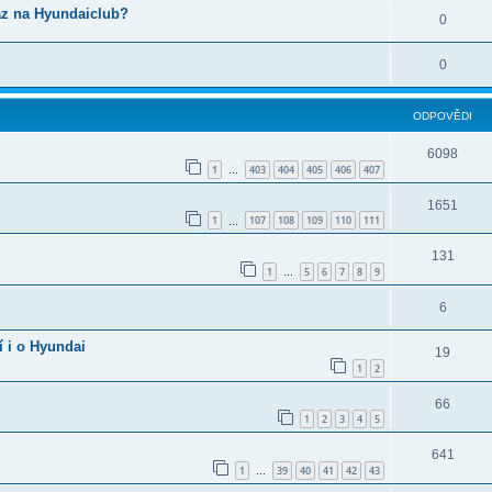
az na Hyundaiclub?
0
0
ODPOVĚDI
6098
1
403
404
405
406
407
…
1651
1
107
108
109
110
111
…
131
1
5
6
7
8
9
…
6
í i o Hyundai
19
1
2
66
1
2
3
4
5
641
1
39
40
41
42
43
…