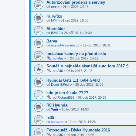
Autorizování prodejci a servisy
od
peety
»
09 říj 2007, 14:47
Kurvítko
od
MMi
»
01 srp 2019, 10:55
Alternátor
od
B2412
»
28 zář 2018, 08:30
Barva
od
ro.sta@seznam.cz
»
19 črc 2018, 16:31
instalace kamery na přední sklo
od
Macík
»
24 dub 2017, 14:19
Soutěž o nejnablejskanější auto fora 2017 :)
od
Alf6
»
06 lis 2017, 21:28
Hyundai Getz 1.1 r.v04 G4HD
od
DominikPedro
»
25 dub 2017, 11:08
kdo je ten šikula ????
od
Richard555
»
06 dub 2017, 20:30
RC Hyundai
od
Yurii
»
16 led 2013, 14:03
Ix35
od
saravero
»
12 pro 2016, 14:28
Fotosoutěž - Dívka Hyundaie 2016
od
Alf6
»
29 srp 2016, 15:56