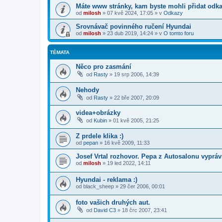
Máte www stránky, kam byste mohli přidat odk
od
milosh
»
07 kvě 2024, 17:05
» v
Odkazy
Srovnávač povinného ručení Hyundai
od
milosh
»
23 dub 2019, 14:24
» v
O tomto foru
TÉMATA
Něco pro zasmání
od
Rasty
»
19 srp 2006, 14:39
Nehody
od
Rasty
»
22 bře 2007, 20:09
videa+obrázky
od
Kubin
»
01 kvě 2005, 21:25
Z prdele klika :)
od
pepan
»
16 kvě 2009, 11:33
Josef Vrtal rozhovor. Pepa z Autosalonu vypráv
od
milosh
»
19 led 2022, 14:11
Hyundai - reklama :)
od
black_sheep
»
29 čer 2006, 00:01
foto vašich druhých aut.
od
David C3
»
18 črc 2007, 23:41