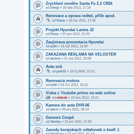
Zrychlení nového Santa Fe 2.2 CRDI
od
Deegr
»
20 dub 2013, 17:19
Renovace a oprava světel, přilb apod.
od
Rasty
»
20 čer 2011, 17:05
Projekt Hyundai Lantra J2
od
Rasty
»
07 pro 2012, 01:03
Zaujimava prezentacia Hyundai
od
potki
»
16 zář 2012, 11:00
ZAKAZANA REKLAMA NA VELOSTER
od
alcione
»
31 srp 2012, 20:58
Auta snů
od
jarik65
»
18 říj 2009, 15:31
Renovacia motora
od
potki
»
01 črc 2012, 15:21
Videa z Youtube primo na web online
od
milosh
»
19 úno 2012, 13:21
Kamera do auta DVR-06
od
alarm
»
26 pro 2011, 20:14
Genesis Coupé
od
Stanley
»
22 pro 2011, 21:56
Zavody korejskejch odtahovek o kseft :)
od
Hardcam
»
13 pro 2011, 01:14