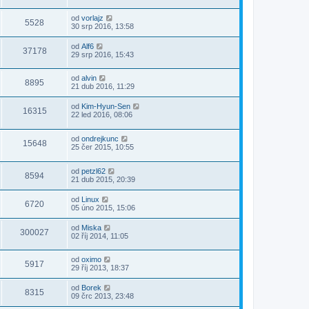
od
vorlajz
5528
30 srp 2016, 13:58
od
Alf6
37178
29 srp 2016, 15:43
od
alvin
8895
21 dub 2016, 11:29
od
Kim-Hyun-Sen
16315
22 led 2016, 08:06
od
ondrejkunc
15648
25 čer 2015, 10:55
od
petzl62
8594
21 dub 2015, 20:39
od
Linux
6720
05 úno 2015, 15:06
od
Miska
300027
02 říj 2014, 11:05
od
oximo
5917
29 říj 2013, 18:37
od
Borek
8315
09 črc 2013, 23:48