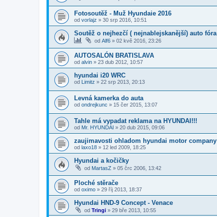
Fotosoutěž - Muž Hyundaie 2016
od
vorlajz
»
30 srp 2016, 10:51
Soutěž o nejhezčí ( nejnablejskanější) auto fór
od
Alf6
»
02 kvě 2016, 23:26
AUTOSALÓN BRATISLAVA
od
alvin
»
23 dub 2012, 10:57
hyundai i20 WRC
od
Limitz
»
22 srp 2013, 20:13
Levná kamerka do auta
od
ondrejkunc
»
15 čer 2015, 13:07
Tahle má vypadat reklama na HYUNDAI!!!
od
Mr. HYUNDAI
»
20 dub 2015, 09:06
zaujimavosti ohladom hyundai motor company
od
laxo18
»
12 led 2009, 18:25
Hyundai a kočičky
od
MartasZ
»
05 črc 2006, 13:42
Ploché stěrače
od
oximo
»
29 říj 2013, 18:37
Hyundai HND-9 Concept - Venace
od
Tringi
»
29 bře 2013, 10:55