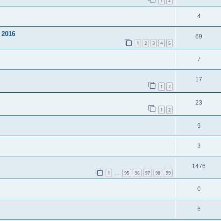
1
2
4
a 2016
69
1
2
3
4
5
7
17
1
2
23
1
2
9
3
1476
1
95
96
97
98
99
…
0
6