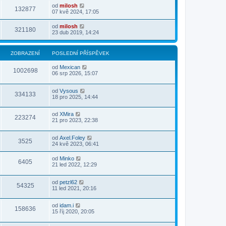
od
milosh
132877
07 kvě 2024, 17:05
od
milosh
321180
23 dub 2019, 14:24
ZOBRAZENÍ
POSLEDNÍ PŘÍSPĚVEK
od
Mexican
1002698
06 srp 2026, 15:07
od
Vysous
334133
18 pro 2025, 14:44
od
XMira
223274
21 pro 2023, 22:38
od
Axel.Foley
3525
24 kvě 2023, 06:41
od
Minko
6405
21 led 2022, 12:29
od
petzl62
54325
11 led 2021, 20:16
od
idam.i
158636
15 říj 2020, 20:05