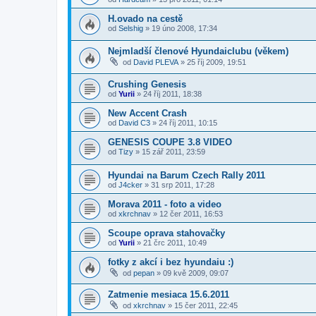
H.ovado na cestě
od
Selshig
»
19 úno 2008, 17:34
Nejmladší členové Hyundaiclubu (věkem)
od
David PLEVA
»
25 říj 2009, 19:51
Crushing Genesis
od
Yurii
»
24 říj 2011, 18:38
New Accent Crash
od
David C3
»
24 říj 2011, 10:15
GENESIS COUPE 3.8 VIDEO
od
Tizy
»
15 zář 2011, 23:59
Hyundai na Barum Czech Rally 2011
od
J4cker
»
31 srp 2011, 17:28
Morava 2011 - foto a video
od
xkrchnav
»
12 čer 2011, 16:53
Scoupe oprava stahovačky
od
Yurii
»
21 črc 2011, 10:49
fotky z akcí i bez hyundaiu :)
od
pepan
»
09 kvě 2009, 09:07
Zatmenie mesiaca 15.6.2011
od
xkrchnav
»
15 čer 2011, 22:45