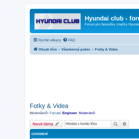
Hyundai club - fo
Forum pro fanoušky značky Hyund
Rychlé odkazy
FAQ
Obsah fóra
Všeobecný pokec
Fotky & Videa
Fotky & Videa
Moderátoři:
Farrael
,
Engineer
,
Moderátoři
Hledat
Pokroč
Nové téma
OZNÁMENÍ