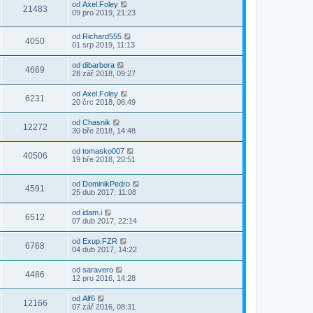
od
Axel.Foley
21483
09 pro 2019, 21:23
od
Richard555
4050
01 srp 2019, 11:13
od
dibarbora
4669
28 zář 2018, 09:27
od
Axel.Foley
6231
20 črc 2018, 06:49
od
Chasnik
12272
30 bře 2018, 14:48
od
tomasko007
40506
19 bře 2018, 20:51
od
DominikPedro
4591
25 dub 2017, 11:08
od
idam.i
6512
07 dub 2017, 22:14
od
Exup.FZR
6768
04 dub 2017, 14:22
od
saravero
4486
12 pro 2016, 14:28
od
Alf6
12166
07 zář 2016, 08:31