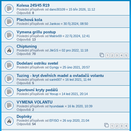
Kolesa 245/45 R19
Poslední příspěvek od
dano30109
«
15 bře 2026, 11:12
Odpovědi:
8
Plechová kola
Poslední příspěvek od
Jankoo
«
30 říj 2024, 08:50
Vymena grillu postup
Poslední příspěvek od
Matrix69
«
22 říj 2024, 12:41
Odpovědi:
13
Chiptuning
Poslední příspěvek od
JikGS
«
02 pro 2022, 11:18
Odpovědi:
70
1
2
3
4
5
Dodelani ostriku svetel
Poslední příspěvek od
Gyngy
«
25 úno 2021, 20:57
Tuzing - kryt dveřních madel a ovladačů volantu
Poslední příspěvek od
sarin007
«
16 led 2021, 11:44
Odpovědi:
5
Sportovní kryty pedálů
Poslední příspěvek od
Yexup
«
14 led 2021, 20:14
VYMENA VOLANTU
Poslední příspěvek od
hyundaiak
«
16 lis 2020, 10:39
Odpovědi:
2
Doplnky
Poslední příspěvek od
EFISO
«
26 srp 2020, 21:04
Odpovědi:
54
1
2
3
4