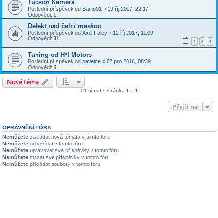
Tucson Kamera
Poslední příspěvek od
Samo01
«
19 říj 2017, 22:17
Odpovědi:
1
Defekt nad čelní maskou
Poslední příspěvek od
Axel.Foley
«
12 říj 2017, 11:09
Odpovědi:
31
1
2
3
Tuning od H*I Motors
Poslední příspěvek od
pavelce
«
02 pro 2016, 08:39
Odpovědi:
5
Nové téma
21 témat • Stránka
1
z
1
Přejít na
OPRÁVNĚNÍ FÓRA
Nemůžete
zakládat nová témata v tomto fóru
Nemůžete
odpovídat v tomto fóru
Nemůžete
upravovat své příspěvky v tomto fóru
Nemůžete
mazat své příspěvky v tomto fóru
Nemůžete
přikládat soubory v tomto fóru