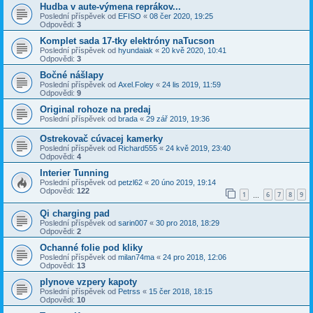
Hudba v aute-výmena reprákov...
Poslední příspěvek od
EFISO
«
08 čer 2020, 19:25
Odpovědi:
3
Komplet sada 17-tky elektróny naTucson
Poslední příspěvek od
hyundaiak
«
20 kvě 2020, 10:41
Odpovědi:
3
Bočné nášlapy
Poslední příspěvek od
Axel.Foley
«
24 lis 2019, 11:59
Odpovědi:
9
Original rohoze na predaj
Poslední příspěvek od
brada
«
29 zář 2019, 19:36
Ostrekovač cúvacej kamerky
Poslední příspěvek od
Richard555
«
24 kvě 2019, 23:40
Odpovědi:
4
Interier Tunning
Poslední příspěvek od
petzl62
«
20 úno 2019, 19:14
Odpovědi:
122
1
6
7
8
9
…
Qi charging pad
Poslední příspěvek od
sarin007
«
30 pro 2018, 18:29
Odpovědi:
2
Ochanné folie pod kliky
Poslední příspěvek od
milan74ma
«
24 pro 2018, 12:06
Odpovědi:
13
plynove vzpery kapoty
Poslední příspěvek od
Petrss
«
15 čer 2018, 18:15
Odpovědi:
10