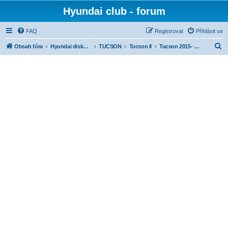
Hyundai club - forum
FAQ
Registrovat
Přihlásit se
H
Obsah fóra
Hyundai diskuse dle modelů
TUCSON
Tucson II
Tucson 2015- Úpravy (tuning)
l
e
d
a
t