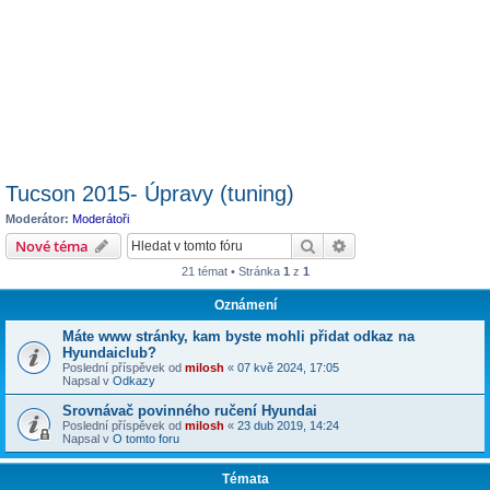
Tucson 2015- Úpravy (tuning)
Moderátor:
Moderátoři
Hledat
Pokročilé hledání
Nové téma
21 témat • Stránka
1
z
1
Oznámení
Máte www stránky, kam byste mohli přidat odkaz na
Hyundaiclub?
Poslední příspěvek od
milosh
«
07 kvě 2024, 17:05
Napsal v
Odkazy
Srovnávač povinného ručení Hyundai
Poslední příspěvek od
milosh
«
23 dub 2019, 14:24
Napsal v
O tomto foru
Témata