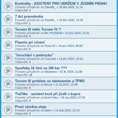
Kontrolky - ASISTENT PRO UDRŽENÍ V JÍZDNÍM PRUHU
Poslední příspěvek od
Zdeněk_
«
18 bře 2025, 11:14
Odpovědi:
3
7 dct prevodovka
Poslední příspěvek od
Zdeněk_
«
10 bře 2025, 14:33
Odpovědi:
1
Tucson III nebo Tucson IV ?
Poslední příspěvek od
Mr. HYUNDAI
«
23 pro 2024, 21:01
Odpovědi:
4
Pípanie pri cúvaní
Poslední příspěvek od
Pedro76
«
16 pro 2024, 08:00
Odpovědi:
5
"bouchání v podvozku"
Poslední příspěvek od
Tuscon6
«
14 pro 2024, 15:14
Odpovědi:
3
Spotřeba 16 litrů na 100 km ???
Poslední příspěvek od
dibarbora
«
01 lis 2024, 21:08
Odpovědi:
14
Tucson III problem so startoavnim a TPMS
Poslední příspěvek od
Boryš
«
21 říj 2024, 15:48
Odpovědi:
4
Tlačítko - asistent brzd při jízdě s kopce
Poslední příspěvek od
Axel.Foley
«
26 srp 2024, 07:43
Odpovědi:
4
První výměna oleje
Poslední příspěvek od
idam.i
«
15 dub 2024, 22:14
Odpovědi:
3