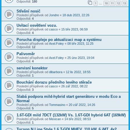
Odpovědi:
180
1
10
11
12
13
…
Střešní nosič
Poslední příspěvek od
Jondre
«
18 dub 2023, 22:26
Odpovědi:
4
Uvítací osvětlení vozu.
Poslední příspěvek od
casco
«
15 bře 2023, 06:59
Odpovědi:
4
Porucha displeje po aktualizaci map a systému
Poslední příspěvek od
Axel.Foley
«
08 bře 2023, 11:25
Odpovědi:
12
Palivoměr
Poslední příspěvek od
Axel.Foley
«
25 úno 2023, 19:04
Odpovědi:
4
servisní konektor
Poslední příspěvek od
dibarbora
«
12 lis 2022, 18:55
Odpovědi:
1
Bouchání dorazu předního levého stěrače
Poslední příspěvek od
casco
«
26 zář 2022, 08:22
Odpovědi:
3
Slabá podpora mild-hybrid start generátoru v modu Eco a
Normal
Poslední příspěvek od
Tommasino
«
20 zář 2022, 14:26
Odpovědi:
5
1.6T-GDI mild 7DCT (132kW) Vs. 1.6T-GDI hybrid 6AT (169kW)
Poslední příspěvek od
Mexican
«
14 bře 2022, 08:53
Odpovědi:
1
Tucson N Line Style 1.6 T-GDI MHEV, 110 kW, 6 iMT, 4x2