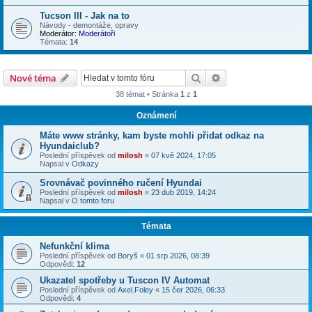
Tucson III - Jak na to
Návody - demontáže, opravy
Moderátor:
Moderátoři
Témata:
14
Hledat
Pokročilé hledání
Nové téma
38 témat • Stránka
1
z
1
Oznámení
Máte www stránky, kam byste mohli přidat odkaz na
Hyundaiclub?
Poslední příspěvek od
milosh
«
07 kvě 2024, 17:05
Napsal v
Odkazy
Srovnávač povinného ručení Hyundai
Poslední příspěvek od
milosh
«
23 dub 2019, 14:24
Napsal v
O tomto foru
Témata
Nefunkční klima
Poslední příspěvek od
Boryš
«
01 srp 2026, 08:39
Odpovědi:
12
Ukazatel spotřeby u Tuscon IV Automat
Poslední příspěvek od
Axel.Foley
«
15 čer 2026, 06:33
Odpovědi:
4