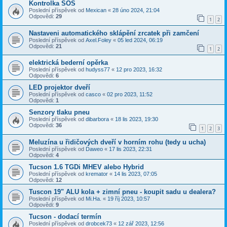
Kontrolka SOS
Poslední příspěvek od
Mexican
«
28 úno 2024, 21:04
Odpovědi:
29
1
2
Nastaveni automatického sklápění zrcatek při zamčení
Poslední příspěvek od
Axel.Foley
«
05 led 2024, 06:19
Odpovědi:
21
1
2
elektrická bederní opěrka
Poslední příspěvek od
hudyss77
«
12 pro 2023, 16:32
Odpovědi:
6
LED projektor dveří
Poslední příspěvek od
casco
«
02 pro 2023, 11:52
Odpovědi:
1
Senzory tlaku pneu
Poslední příspěvek od
dibarbora
«
18 lis 2023, 19:30
Odpovědi:
36
1
2
3
Meluzína u řidičových dveří v horním rohu (tedy u ucha)
Poslední příspěvek od
Daweo
«
17 lis 2023, 22:31
Odpovědi:
4
Tucson 1.6 TGDi MHEV alebo Hybrid
Poslední příspěvek od
kremator
«
14 lis 2023, 07:05
Odpovědi:
12
Tuscon 19" ALU kola + zimní pneu - koupit sadu u dealera?
Poslední příspěvek od
Mi.Ha.
«
19 říj 2023, 10:57
Odpovědi:
9
Tucson - dodací termín
Poslední příspěvek od
drobcek73
«
12 zář 2023, 12:56