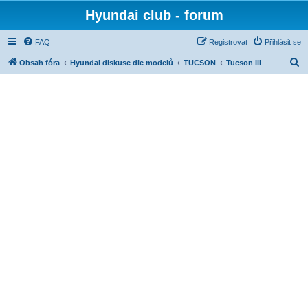
Hyundai club - forum
FAQ
Registrovat
Přihlásit se
H
Obsah fóra
Hyundai diskuse dle modelů
TUCSON
Tucson III
l
e
d
a
t