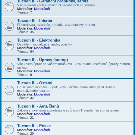
Tucson III - Garanční prohlídky, servis
Vše o garančkách a Vašich zkušenostech se servisy.
Moderátor:
Moderátoři
Témata:
7
Tucson III - Interiér
Přístrojovka, ovladače, sedadla, zavazadlový prostor.
Moderátor:
Moderátoři
Témata:
35
Tucson III - Elektronika
Osvětlení, signalizace, audio, pojistky.
Moderátor:
Moderátoři
Témata:
64
Tucson III - Úpravy (tuning)
Vše kolem úprav na Vašem miláčkovi - kola, hudba, osvětlení, úpravy motoru,
styling.
Moderátor:
Moderátoři
Témata:
9
Tucson III - Ostatní
Co se jinam nevešlo - výfuk, kola, údržba, akumulátor, příslušenství,
manuály/schémata atd.
Moderátor:
Moderátoři
Témata:
42
Tucson III - Auta členů
Založte si své téma a představte svůj nový Hyundai Tucson ostatním
Moderátor:
Moderátoři
Témata:
21
Tucson III - Pokec
Moderátor:
Moderátoři
Témata:
20