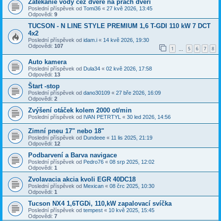
Zatekanie vody cez dvere na prach dverí
Poslední příspěvek od
Tomi36
«
27 kvě 2026, 13:45
Odpovědi:
9
TUCSON - N LINE STYLE PREMIUM 1,6 T-GDI 110 kW 7 DCT
4x2
Poslední příspěvek od
idam.i
«
14 kvě 2026, 19:30
Odpovědi:
107
1
5
6
7
8
…
Auto kamera
Poslední příspěvek od
Dula34
«
02 kvě 2026, 17:58
Odpovědi:
13
Štart -stop
Poslední příspěvek od
dano30109
«
27 bře 2026, 16:09
Odpovědi:
2
Zvýšení otáček kolem 2000 ot/min
Poslední příspěvek od
IVAN PETRTYL
«
30 led 2026, 14:56
Zimní pneu 17" nebo 18"
Poslední příspěvek od
Dundeee
«
11 lis 2025, 21:19
Odpovědi:
12
Podbarvení a Barva navigace
Poslední příspěvek od
Pedro76
«
08 srp 2025, 12:02
Odpovědi:
1
Zvolavacia akcia kvoli EGR 40DC18
Poslední příspěvek od
Mexican
«
08 črc 2025, 10:30
Odpovědi:
1
Tucson NX4 1,6TGDi, 110,kW zapalovací svíčka
Poslední příspěvek od
tempest
«
10 kvě 2025, 15:45
Odpovědi:
7