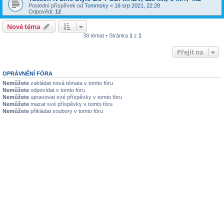
Poslední příspěvek od
Tommsky
«
16 srp 2021, 22:28
Odpovědi:
12
Nové téma
38 témat • Stránka
1
z
1
Přejít na
OPRÁVNĚNÍ FÓRA
Nemůžete
zakládat nová témata v tomto fóru
Nemůžete
odpovídat v tomto fóru
Nemůžete
upravovat své příspěvky v tomto fóru
Nemůžete
mazat své příspěvky v tomto fóru
Nemůžete
přikládat soubory v tomto fóru