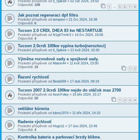
Poslední příspěvek od
Il_Spikee
«
02 zář 2024, 14:50
Odpovědi:
108
1
5
6
7
8
…
Jak poznat regeneraci dpf filtru
Poslední příspěvek od
tempest
«
21 črc 2024, 16:38
Odpovědi:
6
Tucson 2.0 CRDI, D4EA 83 kw NESTARTUJE
Poslední příspěvek od
N1ghTm4r3
«
14 črc 2024, 19:06
Odpovědi:
4
Tucson 2.0crdi 100kw vypína turbo(neroztoci)
Poslední příspěvek od
Il_Spikee
«
21 kvě 2024, 10:30
Výměna rozvodové sady a spojkové sady.
Poslední příspěvek od
Matrix44
«
11 kvě 2024, 23:00
Odpovědi:
15
1
2
Řazení rychlostí
Poslední příspěvek od
Beda599
«
17 dub 2024, 09:19
Tucson 2007 2.0crdi 100kw nejde do otáčok max 2700
Poslední příspěvek od
Axel.Foley
«
15 bře 2024, 15:17
Odpovědi:
50
1
2
3
4
vetilátor kúrenia
Poslední příspěvek od
lubos1974
«
11 bře 2024, 14:10
Radenie rýchlostí
Poslední příspěvek od
Hugo11
«
17 úno 2024, 22:49
Odpovědi:
4
Kontrolka baterie a parkovací brzdy blikne.