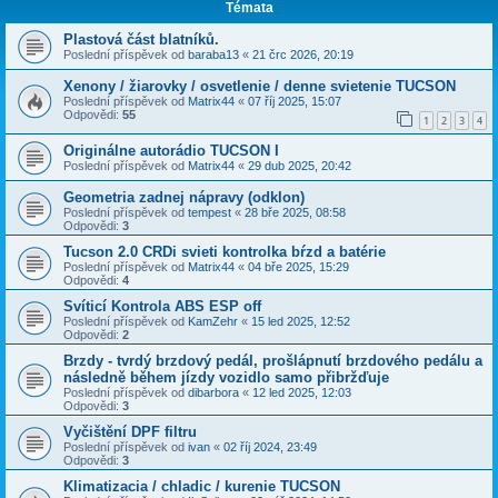
Témata
Plastová část blatníků.
Poslední příspěvek od
baraba13
«
21 črc 2026, 20:19
Xenony / žiarovky / osvetlenie / denne svietenie TUCSON
Poslední příspěvek od
Matrix44
«
07 říj 2025, 15:07
Odpovědi:
55
1
2
3
4
Originálne autorádio TUCSON I
Poslední příspěvek od
Matrix44
«
29 dub 2025, 20:42
Geometria zadnej nápravy (odklon)
Poslední příspěvek od
tempest
«
28 bře 2025, 08:58
Odpovědi:
3
Tucson 2.0 CRDi svieti kontrolka bŕzd a batérie
Poslední příspěvek od
Matrix44
«
04 bře 2025, 15:29
Odpovědi:
4
Svíticí Kontrola ABS ESP off
Poslední příspěvek od
KamZehr
«
15 led 2025, 12:52
Odpovědi:
2
Brzdy - tvrdý brzdový pedál, prošlápnutí brzdového pedálu a
následně během jízdy vozidlo samo přibržďuje
Poslední příspěvek od
dibarbora
«
12 led 2025, 12:03
Odpovědi:
3
Vyčištění DPF filtru
Poslední příspěvek od
ivan
«
02 říj 2024, 23:49
Odpovědi:
3
Klimatizacia / chladic / kurenie TUCSON