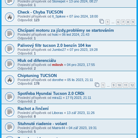
Poslední příspěvek od
Stonepet
«
13 úno 2024, 08:27
Odpovědi:
1
Check - Chyba TUCSON
Poslední příspěvek od
Il_Spikee
«
07 úno 2024, 18:00
Odpovědi:
123
1
6
7
8
9
…
Chcípaní motoru za jízdy,problémy se startováním
Poslední příspěvek od
hoki
«
06 led 2024, 21:43
Odpovědi:
1
Palivový filtr tucson 2.0 benzín 104 kw
Poslední příspěvek od
Jumbo27
«
07 pro 2023, 19:28
Odpovědi:
1
Hluk od diferenciálu
Poslední příspěvek od
milosh
«
04 pro 2023, 17:55
Odpovědi:
2
Chiptuning TUCSON
Poslední příspěvek od
dorothe
«
05 lis 2023, 21:11
Odpovědi:
178
1
9
10
11
12
…
Spotřeba Hyundai Tucson 2.0 CRDi
Poslední příspěvek od
mira11
«
17 říj 2023, 21:11
Odpovědi:
2
Rachot a řinčení
Poslední příspěvek od
Liboras
«
13 zář 2023, 11:26
Odpovědi:
8
Stuhnuté riadenie - volant
Poslední příspěvek od
Matrix44
«
04 zář 2023, 19:31
Odpovědi:
5