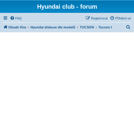
Hyundai club - forum
FAQ
Registrovat
Přihlásit se
H
Obsah fóra
Hyundai diskuse dle modelů
TUCSON
Tucson I
l
e
d
a
t