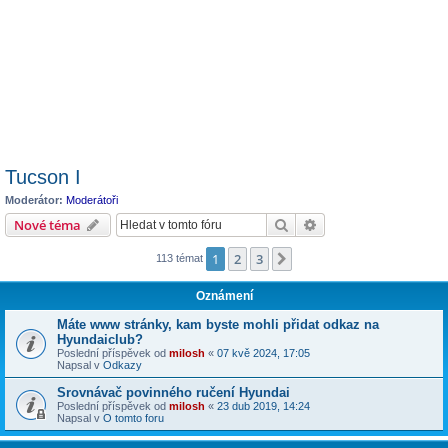
Tucson I
Moderátor:
Moderátoři
Hledat
Pokročilé hledání
Nové téma
1
2
3
Další
113 témat
Oznámení
Máte www stránky, kam byste mohli přidat odkaz na
Hyundaiclub?
Poslední příspěvek od
milosh
«
07 kvě 2024, 17:05
Napsal v
Odkazy
Srovnávač povinného ručení Hyundai
Poslední příspěvek od
milosh
«
23 dub 2019, 14:24
Napsal v
O tomto foru