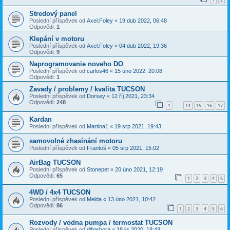
Stredový panel
Poslední příspěvek od
Axel.Foley
«
19 dub 2022, 06:48
Odpovědi:
1
Klepání v motoru
Poslední příspěvek od
Axel.Foley
«
04 dub 2022, 19:36
Odpovědi:
9
Naprogramovanie noveho DO
Poslední příspěvek od
carlos46
«
15 úno 2022, 20:08
Odpovědi:
1
Zavady / problemy / kvalita TUCSON
Poslední příspěvek od
Dorsey
«
12 říj 2021, 23:34
Odpovědi:
248
1
14
15
16
17
…
Kardan
Poslední příspěvek od
Martina1
«
19 srp 2021, 19:43
samovolné zhasínání motoru
Poslední příspěvek od
Frantoš
«
05 srp 2021, 15:02
AirBag TUCSON
Poslední příspěvek od
Stonepet
«
20 úno 2021, 12:19
Odpovědi:
65
1
2
3
4
5
4WD / 4x4 TUCSON
Poslední příspěvek od
Melda
«
13 úno 2021, 10:42
Odpovědi:
86
1
2
3
4
5
6
Rozvody / vodna pumpa / termostat TUCSON
Poslední příspěvek od
dibarbora
«
18 lis 2020, 18:43