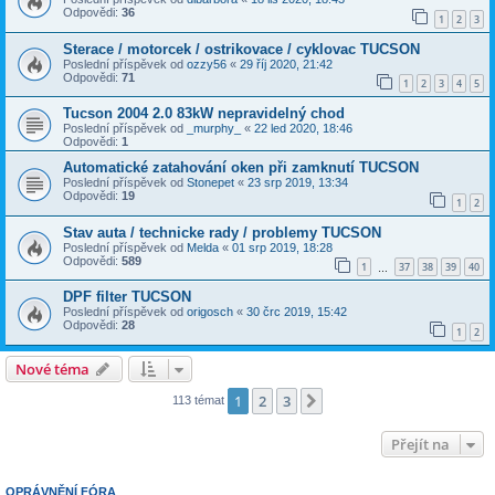
Odpovědi:
36
1
2
3
Sterace / motorcek / ostrikovace / cyklovac TUCSON
Poslední příspěvek od
ozzy56
«
29 říj 2020, 21:42
Odpovědi:
71
1
2
3
4
5
Tucson 2004 2.0 83kW nepravidelný chod
Poslední příspěvek od
_murphy_
«
22 led 2020, 18:46
Odpovědi:
1
Automatické zatahování oken při zamknutí TUCSON
Poslední příspěvek od
Stonepet
«
23 srp 2019, 13:34
Odpovědi:
19
1
2
Stav auta / technicke rady / problemy TUCSON
Poslední příspěvek od
Melda
«
01 srp 2019, 18:28
Odpovědi:
589
1
37
38
39
40
…
DPF filter TUCSON
Poslední příspěvek od
origosch
«
30 črc 2019, 15:42
Odpovědi:
28
1
2
Nové téma
1
2
3
Další
113 témat
Přejít na
OPRÁVNĚNÍ FÓRA