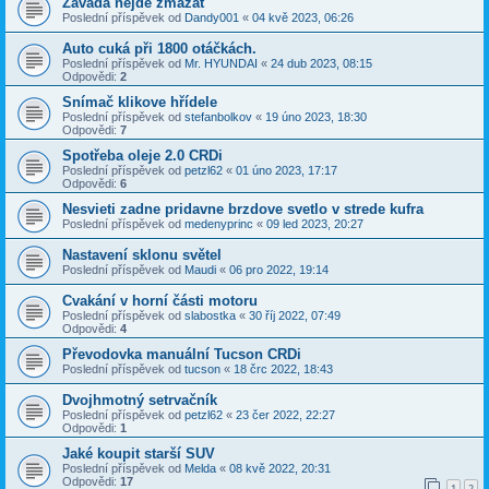
Zavada nejde zmazat
Poslední příspěvek od
Dandy001
«
04 kvě 2023, 06:26
Auto cuká při 1800 otáčkách.
Poslední příspěvek od
Mr. HYUNDAI
«
24 dub 2023, 08:15
Odpovědi:
2
Snímač klikove hřídele
Poslední příspěvek od
stefanbolkov
«
19 úno 2023, 18:30
Odpovědi:
7
Spotřeba oleje 2.0 CRDi
Poslední příspěvek od
petzl62
«
01 úno 2023, 17:17
Odpovědi:
6
Nesvieti zadne pridavne brzdove svetlo v strede kufra
Poslední příspěvek od
medenyprinc
«
09 led 2023, 20:27
Nastavení sklonu světel
Poslední příspěvek od
Maudi
«
06 pro 2022, 19:14
Cvakání v horní části motoru
Poslední příspěvek od
slabostka
«
30 říj 2022, 07:49
Odpovědi:
4
Převodovka manuální Tucson CRDi
Poslední příspěvek od
tucson
«
18 črc 2022, 18:43
Dvojhmotný setrvačník
Poslední příspěvek od
petzl62
«
23 čer 2022, 22:27
Odpovědi:
1
Jaké koupit starší SUV
Poslední příspěvek od
Melda
«
08 kvě 2022, 20:31
Odpovědi:
17
1
2