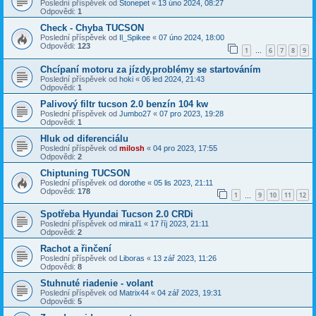
Poslední příspěvek od
Stonepet
«
13 úno 2024, 08:27
Odpovědi:
1
Check - Chyba TUCSON
Poslední příspěvek od
Il_Spikee
«
07 úno 2024, 18:00
Odpovědi:
123
1
6
7
8
9
…
Chcípaní motoru za jízdy,problémy se startováním
Poslední příspěvek od
hoki
«
06 led 2024, 21:43
Odpovědi:
1
Palivový filtr tucson 2.0 benzín 104 kw
Poslední příspěvek od
Jumbo27
«
07 pro 2023, 19:28
Odpovědi:
1
Hluk od diferenciálu
Poslední příspěvek od
milosh
«
04 pro 2023, 17:55
Odpovědi:
2
Chiptuning TUCSON
Poslední příspěvek od
dorothe
«
05 lis 2023, 21:11
Odpovědi:
178
1
9
10
11
12
…
Spotřeba Hyundai Tucson 2.0 CRDi
Poslední příspěvek od
mira11
«
17 říj 2023, 21:11
Odpovědi:
2
Rachot a řinčení
Poslední příspěvek od
Liboras
«
13 zář 2023, 11:26
Odpovědi:
8
Stuhnuté riadenie - volant
Poslední příspěvek od
Matrix44
«
04 zář 2023, 19:31
Odpovědi:
5