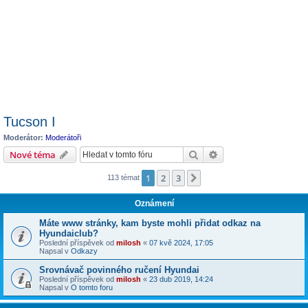
Tucson I
Moderátor:
Moderátoři
Hledat
Pokročilé hledání
Nové téma
1
2
3
Další
113 témat
Oznámení
Máte www stránky, kam byste mohli přidat odkaz na
Hyundaiclub?
Poslední příspěvek od
milosh
«
07 kvě 2024, 17:05
Napsal v
Odkazy
Srovnávač povinného ručení Hyundai
Poslední příspěvek od
milosh
«
23 dub 2019, 14:24
Napsal v
O tomto foru