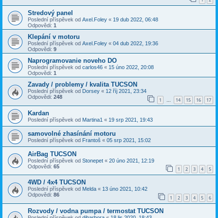
Stredový panel
Poslední příspěvek od
Axel.Foley
«
19 dub 2022, 06:48
Odpovědi:
1
Klepání v motoru
Poslední příspěvek od
Axel.Foley
«
04 dub 2022, 19:36
Odpovědi:
9
Naprogramovanie noveho DO
Poslední příspěvek od
carlos46
«
15 úno 2022, 20:08
Odpovědi:
1
Zavady / problemy / kvalita TUCSON
Poslední příspěvek od
Dorsey
«
12 říj 2021, 23:34
Odpovědi:
248
1
14
15
16
17
…
Kardan
Poslední příspěvek od
Martina1
«
19 srp 2021, 19:43
samovolné zhasínání motoru
Poslední příspěvek od
Frantoš
«
05 srp 2021, 15:02
AirBag TUCSON
Poslední příspěvek od
Stonepet
«
20 úno 2021, 12:19
Odpovědi:
65
1
2
3
4
5
4WD / 4x4 TUCSON
Poslední příspěvek od
Melda
«
13 úno 2021, 10:42
Odpovědi:
86
1
2
3
4
5
6
Rozvody / vodna pumpa / termostat TUCSON
Poslední příspěvek od
dibarbora
«
18 lis 2020, 18:43