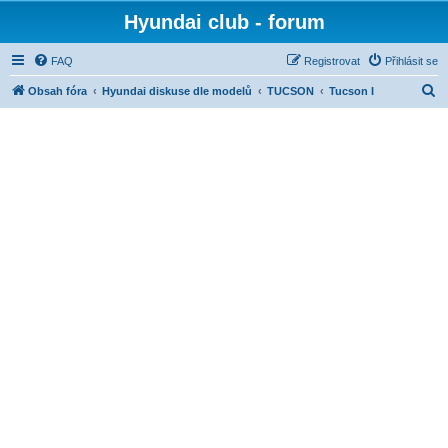
Hyundai club - forum
FAQ
Registrovat
Přihlásit se
H
Obsah fóra
Hyundai diskuse dle modelů
TUCSON
Tucson I
l
e
d
a
t