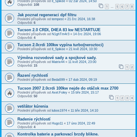
Poslední příspěvek od
Il_Spikee
«
02 zář 2024, 14:50
Odpovědi:
108
1
5
6
7
8
…
Jak poznat regeneraci dpf filtru
Poslední příspěvek od
tempest
«
21 črc 2024, 16:38
Odpovědi:
6
Tucson 2.0 CRDI, D4EA 83 kw NESTARTUJE
Poslední příspěvek od
N1ghTm4r3
«
14 črc 2024, 19:06
Odpovědi:
4
Tucson 2.0crdi 100kw vypína turbo(neroztoci)
Poslední příspěvek od
Il_Spikee
«
21 kvě 2024, 10:30
Výměna rozvodové sady a spojkové sady.
Poslední příspěvek od
Matrix44
«
11 kvě 2024, 23:00
Odpovědi:
15
1
2
Řazení rychlostí
Poslední příspěvek od
Beda599
«
17 dub 2024, 09:19
Tucson 2007 2.0crdi 100kw nejde do otáčok max 2700
Poslední příspěvek od
Axel.Foley
«
15 bře 2024, 15:17
Odpovědi:
50
1
2
3
4
vetilátor kúrenia
Poslední příspěvek od
lubos1974
«
11 bře 2024, 14:10
Radenie rýchlostí
Poslední příspěvek od
Hugo11
«
17 úno 2024, 22:49
Odpovědi:
4
Kontrolka baterie a parkovací brzdy blikne.