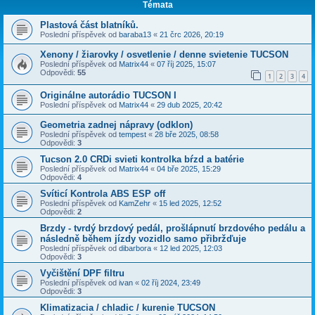
Témata
Plastová část blatníků.
Poslední příspěvek od
baraba13
«
21 črc 2026, 20:19
Xenony / žiarovky / osvetlenie / denne svietenie TUCSON
Poslední příspěvek od
Matrix44
«
07 říj 2025, 15:07
Odpovědi:
55
1
2
3
4
Originálne autorádio TUCSON I
Poslední příspěvek od
Matrix44
«
29 dub 2025, 20:42
Geometria zadnej nápravy (odklon)
Poslední příspěvek od
tempest
«
28 bře 2025, 08:58
Odpovědi:
3
Tucson 2.0 CRDi svieti kontrolka bŕzd a batérie
Poslední příspěvek od
Matrix44
«
04 bře 2025, 15:29
Odpovědi:
4
Svíticí Kontrola ABS ESP off
Poslední příspěvek od
KamZehr
«
15 led 2025, 12:52
Odpovědi:
2
Brzdy - tvrdý brzdový pedál, prošlápnutí brzdového pedálu a
následně během jízdy vozidlo samo přibržďuje
Poslední příspěvek od
dibarbora
«
12 led 2025, 12:03
Odpovědi:
3
Vyčištění DPF filtru
Poslední příspěvek od
ivan
«
02 říj 2024, 23:49
Odpovědi:
3
Klimatizacia / chladic / kurenie TUCSON