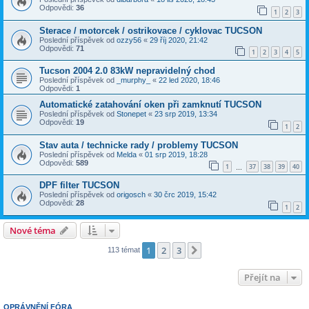
Odpovědi:
36
1
2
3
Sterace / motorcek / ostrikovace / cyklovac TUCSON
Poslední příspěvek od
ozzy56
«
29 říj 2020, 21:42
Odpovědi:
71
1
2
3
4
5
Tucson 2004 2.0 83kW nepravidelný chod
Poslední příspěvek od
_murphy_
«
22 led 2020, 18:46
Odpovědi:
1
Automatické zatahování oken při zamknutí TUCSON
Poslední příspěvek od
Stonepet
«
23 srp 2019, 13:34
Odpovědi:
19
1
2
Stav auta / technicke rady / problemy TUCSON
Poslední příspěvek od
Melda
«
01 srp 2019, 18:28
Odpovědi:
589
1
37
38
39
40
…
DPF filter TUCSON
Poslední příspěvek od
origosch
«
30 črc 2019, 15:42
Odpovědi:
28
1
2
Nové téma
1
2
3
Další
113 témat
Přejít na
OPRÁVNĚNÍ FÓRA