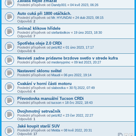
Zavada nejde zmazat
Poslední příspěvek od
Dandy001
«
04 kvě 2023, 06:26
Auto cuká při 1800 otáčkách.
Poslední příspěvek od
Mr. HYUNDAI
«
24 dub 2023, 08:15
Odpovědi:
2
Snímač klikove hřídele
Poslední příspěvek od
stefanbolkov
«
19 úno 2023, 18:30
Odpovědi:
7
Spotřeba oleje 2.0 CRDi
Poslední příspěvek od
petzl62
«
01 úno 2023, 17:17
Odpovědi:
6
Nesvieti zadne pridavne brzdove svetlo v strede kufra
Poslední příspěvek od
medenyprinc
«
09 led 2023, 20:27
Nastavení sklonu světel
Poslední příspěvek od
Maudi
«
06 pro 2022, 19:14
Cvakání v horní části motoru
Poslední příspěvek od
slabostka
«
30 říj 2022, 07:49
Odpovědi:
4
Převodovka manuální Tucson CRDi
Poslední příspěvek od
tucson
«
18 črc 2022, 18:43
Dvojhmotný setrvačník
Poslední příspěvek od
petzl62
«
23 čer 2022, 22:27
Odpovědi:
1
Jaké koupit starší SUV
Poslední příspěvek od
Melda
«
08 kvě 2022, 20:31
Odpovědi:
17
1
2