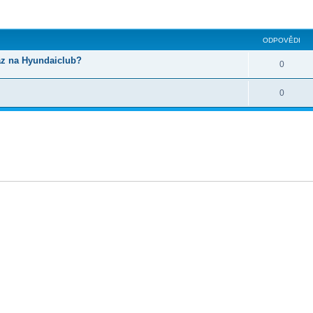
lé hledání
ODPOVĚDI
az na Hyundaiclub?
0
0