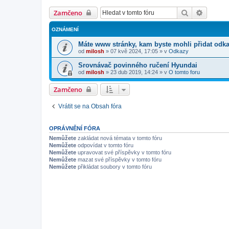
Hledat
Pokroči
Zamčeno
OZNÁMENÍ
Máte www stránky, kam byste mohli přidat odk
od
milosh
»
07 kvě 2024, 17:05
» v
Odkazy
Srovnávač povinného ručení Hyundai
od
milosh
»
23 dub 2019, 14:24
» v
O tomto foru
Zamčeno
Vrátit se na Obsah fóra
OPRÁVNĚNÍ FÓRA
Nemůžete
zakládat nová témata v tomto fóru
Nemůžete
odpovídat v tomto fóru
Nemůžete
upravovat své příspěvky v tomto fóru
Nemůžete
mazat své příspěvky v tomto fóru
Nemůžete
přikládat soubory v tomto fóru