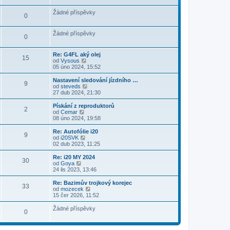
Žádné příspěvky
0
Žádné příspěvky
0
Re: G4FL aký olej
15
Z
od
Vysous
o
05 úno 2024, 15:52
b
r
Nastavení sledování jízdního …
9
a
Z
od
steveds
z
o
27 dub 2024, 21:30
i
b
t
r
Pískání z reproduktorů
2
p
a
Z
od
Cemar
o
z
o
08 úno 2024, 19:58
s
i
b
l
t
r
Re: Autofólie i20
e
9
p
a
Z
od
i20SVK
d
o
z
o
02 dub 2023, 11:25
n
s
i
b
í
l
t
r
Re: i20 MY 2024
p
e
30
p
a
Z
od
Goya
ř
d
o
z
o
24 lis 2023, 13:46
í
n
s
i
b
s
í
l
t
r
Re: Bazimův trojkový korejec
p
p
e
33
p
a
Z
od
mozecek
ě
ř
d
o
z
o
15 čer 2026, 11:52
v
í
n
s
i
b
e
s
í
l
t
r
k
Žádné příspěvky
p
p
e
0
p
a
ě
ř
d
o
z
v
í
n
s
i
e
s
í