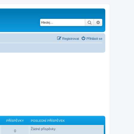
Hledat
Pokročilé hledání
Registrovat
Přihlásit se
PŘÍSPĚVKY
POSLEDNÍ PŘÍSPĚVEK
Žádné příspěvky
0