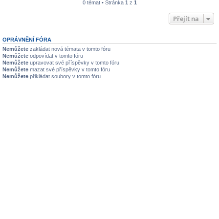
0 témat • Stránka
1
z
1
Přejít na
OPRÁVNĚNÍ FÓRA
Nemůžete
zakládat nová témata v tomto fóru
Nemůžete
odpovídat v tomto fóru
Nemůžete
upravovat své příspěvky v tomto fóru
Nemůžete
mazat své příspěvky v tomto fóru
Nemůžete
přikládat soubory v tomto fóru