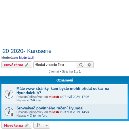
i20 2020- Karoserie
Moderátor:
Moderátoři
Hledat
Pokročilé hledání
Nové téma
0 témat • Stránka
1
z
1
Oznámení
Máte www stránky, kam byste mohli přidat odkaz na
Hyundaiclub?
Poslední příspěvek od
milosh
«
07 kvě 2024, 17:05
Napsal v
Odkazy
Srovnávač povinného ručení Hyundai
Poslední příspěvek od
milosh
«
23 dub 2019, 14:24
Napsal v
O tomto foru
Nové téma