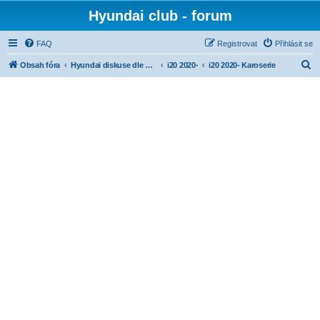
Hyundai club - forum
FAQ
Registrovat
Přihlásit se
H
Obsah fóra
Hyundai diskuse dle modelů
i20 2020-
i20 2020- Karoserie
l
e
d
a
t