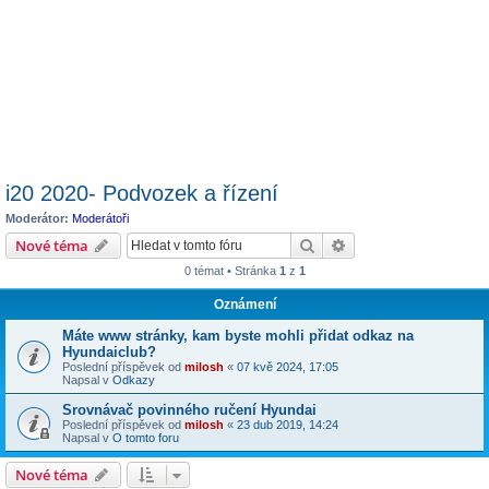
i20 2020- Podvozek a řízení
Moderátor:
Moderátoři
Hledat
Pokročilé hledání
Nové téma
0 témat • Stránka
1
z
1
Oznámení
Máte www stránky, kam byste mohli přidat odkaz na
Hyundaiclub?
Poslední příspěvek od
milosh
«
07 kvě 2024, 17:05
Napsal v
Odkazy
Srovnávač povinného ručení Hyundai
Poslední příspěvek od
milosh
«
23 dub 2019, 14:24
Napsal v
O tomto foru
Nové téma