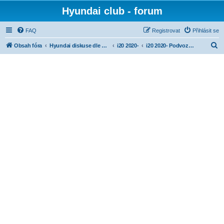
Hyundai club - forum
FAQ
Registrovat
Přihlásit se
H
Obsah fóra
Hyundai diskuse dle modelů
i20 2020-
i20 2020- Podvozek a řízení
l
e
d
a
t