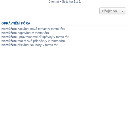
0 témat • Stránka
1
z
1
Přejít na
OPRÁVNĚNÍ FÓRA
Nemůžete
zakládat nová témata v tomto fóru
Nemůžete
odpovídat v tomto fóru
Nemůžete
upravovat své příspěvky v tomto fóru
Nemůžete
mazat své příspěvky v tomto fóru
Nemůžete
přikládat soubory v tomto fóru