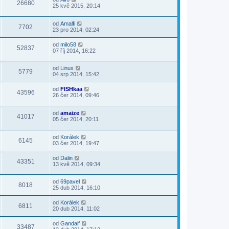
26680
25 kvě 2015, 20:14
od
Amalfi
7702
23 pro 2014, 02:24
od
milo58
52837
07 říj 2014, 16:22
od
Linux
5779
04 srp 2014, 15:42
od
FISHkaa
43596
26 čer 2014, 09:46
od
amaize
41017
05 čer 2014, 20:11
od
Korálek
6145
03 čer 2014, 19:47
od
Dalin
43351
13 kvě 2014, 09:34
od
69pavel
8018
25 dub 2014, 16:10
od
Korálek
6811
20 dub 2014, 11:02
od
Gandalf
33487