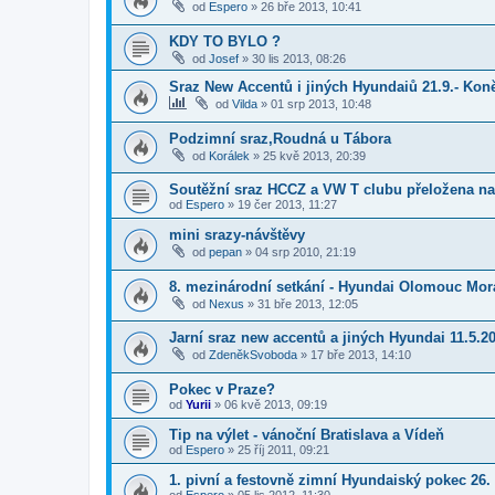
od
Espero
»
26 bře 2013, 10:41
KDY TO BYLO ?
od
Josef
»
30 lis 2013, 08:26
Sraz New Accentů i jiných Hyundaiů 21.9.- Kon
od
Vilda
»
01 srp 2013, 10:48
Podzimní sraz,Roudná u Tábora
od
Korálek
»
25 kvě 2013, 20:39
Soutěžní sraz HCCZ a VW T clubu přeložena na
od
Espero
»
19 čer 2013, 11:27
mini srazy-návštěvy
od
pepan
»
04 srp 2010, 21:19
8. mezinárodní setkání - Hyundai Olomouc Mor
od
Nexus
»
31 bře 2013, 12:05
Jarní sraz new accentů a jiných Hyundai 11.5.2
od
ZdeněkSvoboda
»
17 bře 2013, 14:10
Pokec v Praze?
od
Yurii
»
06 kvě 2013, 09:19
Tip na výlet - vánoční Bratislava a Vídeň
od
Espero
»
25 říj 2011, 09:21
1. pivní a festovně zimní Hyundaiský pokec 26. 