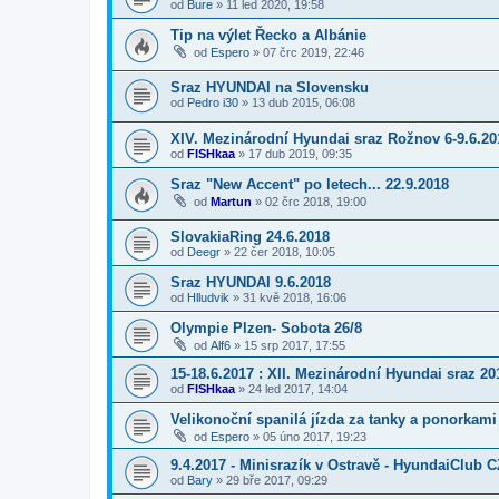
od
Bure
»
11 led 2020, 19:58
Tip na výlet Řecko a Albánie
od
Espero
»
07 črc 2019, 22:46
Sraz HYUNDAI na Slovensku
od
Pedro i30
»
13 dub 2015, 06:08
XIV. Mezinárodní Hyundai sraz Rožnov 6-9.6.20
od
FISHkaa
»
17 dub 2019, 09:35
Sraz "New Accent" po letech... 22.9.2018
od
Martun
»
02 črc 2018, 19:00
SlovakiaRing 24.6.2018
od
Deegr
»
22 čer 2018, 10:05
Sraz HYUNDAI 9.6.2018
od
Hlludvik
»
31 kvě 2018, 16:06
Olympie Plzen- Sobota 26/8
od
Alf6
»
15 srp 2017, 17:55
15-18.6.2017 : XII. Mezinárodní Hyundai sraz 20
od
FISHkaa
»
24 led 2017, 14:04
Velikonoční spanilá jízda za tanky a ponorkam
od
Espero
»
05 úno 2017, 19:23
9.4.2017 - Minisrazík v Ostravě - HyundaiClub C
od
Bary
»
29 bře 2017, 09:29