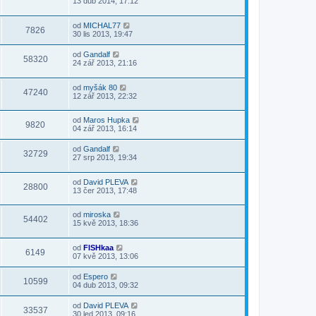
13 dub 2014, 17:12
od
MICHAL77
7826
30 lis 2013, 19:47
od
Gandalf
58320
24 zář 2013, 21:16
od
myšák 80
47240
12 zář 2013, 22:32
od
Maros Hupka
9820
04 zář 2013, 16:14
od
Gandalf
32729
27 srp 2013, 19:34
od
David PLEVA
28800
13 čer 2013, 17:48
od
miroska
54402
15 kvě 2013, 18:36
od
FISHkaa
6149
07 kvě 2013, 13:06
od
Espero
10599
04 dub 2013, 09:32
od
David PLEVA
33537
30 led 2013, 09:16