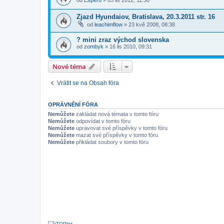
od
Espero
»
05 lis 2012, 11:30
Zjazd Hyundaiov, Bratislava, 20.3.2011 str. 16
od
leachimflow
»
23 kvě 2008, 08:38
? mini zraz východ slovenska
od
zombyk
»
16 lis 2010, 09:31
Nové téma
Vrátit se na Obsah fóra
OPRÁVNĚNÍ FÓRA
Nemůžete
zakládat nová témata v tomto fóru
Nemůžete
odpovídat v tomto fóru
Nemůžete
upravovat své příspěvky v tomto fóru
Nemůžete
mazat své příspěvky v tomto fóru
Nemůžete
přikládat soubory v tomto fóru