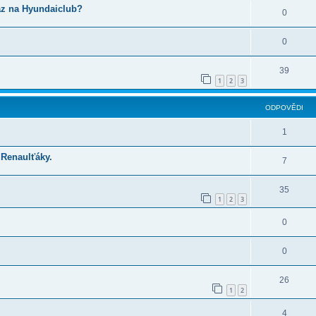
az na Hyundaiclub?
0
0
39
1
2
3
ODPOVĚDI
1
 Renaulťáky.
7
35
1
2
3
0
0
26
1
2
4