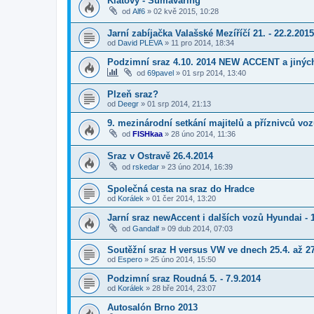
Klatovy - Šumavaring
od
Alf6
»
02 kvě 2015, 10:28
Jarní zabíjačka Valašské Mezíříčí 21. - 22.2.2015
od
David PLEVA
»
11 pro 2014, 18:34
Podzimní sraz 4.10. 2014 NEW ACCENT a jinýc
od
69pavel
»
01 srp 2014, 13:40
Plzeň sraz?
od
Deegr
»
01 srp 2014, 21:13
9. mezinárodní setkání majitelů a příznivců vo
od
FISHkaa
»
28 úno 2014, 11:36
Sraz v Ostravě 26.4.2014
od
rskedar
»
23 úno 2014, 16:39
Společná cesta na sraz do Hradce
od
Korálek
»
01 čer 2014, 13:20
Jarní sraz newAccent i dalších vozů Hyundai - 
od
Gandalf
»
09 dub 2014, 07:03
Soutěžní sraz H versus VW ve dnech 25.4. až 2
od
Espero
»
25 úno 2014, 15:50
Podzimní sraz Roudná 5. - 7.9.2014
od
Korálek
»
28 bře 2014, 23:07
Autosalón Brno 2013