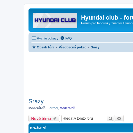
Hyundai club - fo
Forum pro fanoušky značky Hyund
Rychlé odkazy
FAQ
Obsah fóra
Všeobecný pokec
Srazy
Srazy
Moderátoři:
Farrael
,
Moderátoři
Hledat
Pokroč
Nové téma
OZNÁMENÍ