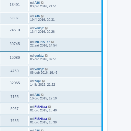
od
Alf6
13491
03 pro 2016, 21:51
od
Alf6
9807
19 říj 2016, 20:31
od
vorlajz
24610
13 říj 2016, 20:26
od
MICHAL77
39745
22 zář 2016, 14:54
od
vorlajz
15086
05 črc 2016, 07:51
od
vorlajz
4750
08 dub 2016, 16:46
od
zajic
32065
14 lis 2015, 21:22
od
Alf6
7155
10 črc 2015, 12:10
od
FISHkaa
5057
01 črc 2015, 15:40
od
FISHkaa
7685
01 črc 2015, 15:39
od
Alf6