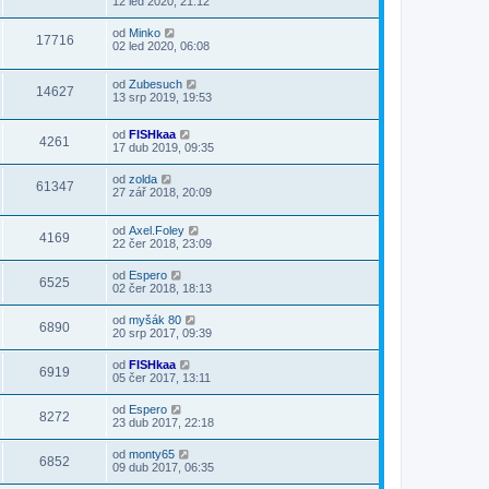
12 led 2020, 21:12
od
Minko
17716
02 led 2020, 06:08
od
Zubesuch
14627
13 srp 2019, 19:53
od
FISHkaa
4261
17 dub 2019, 09:35
od
zolda
61347
27 zář 2018, 20:09
od
Axel.Foley
4169
22 čer 2018, 23:09
od
Espero
6525
02 čer 2018, 18:13
od
myšák 80
6890
20 srp 2017, 09:39
od
FISHkaa
6919
05 čer 2017, 13:11
od
Espero
8272
23 dub 2017, 22:18
od
monty65
6852
09 dub 2017, 06:35