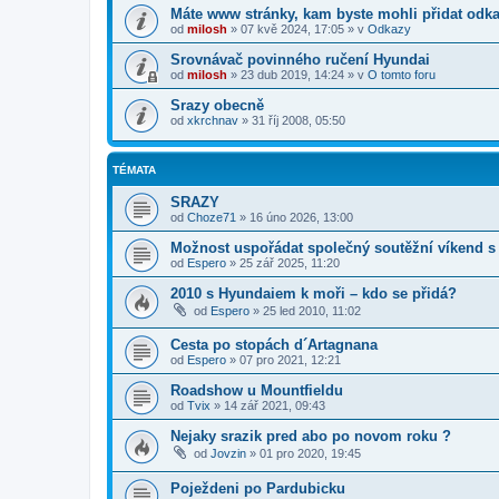
Máte www stránky, kam byste mohli přidat odk
od
milosh
»
07 kvě 2024, 17:05
» v
Odkazy
Srovnávač povinného ručení Hyundai
od
milosh
»
23 dub 2019, 14:24
» v
O tomto foru
Srazy obecně
od
xkrchnav
»
31 říj 2008, 05:50
TÉMATA
SRAZY
od
Choze71
»
16 úno 2026, 13:00
Možnost uspořádat společný soutěžní víkend s
od
Espero
»
25 zář 2025, 11:20
2010 s Hyundaiem k moři – kdo se přidá?
od
Espero
»
25 led 2010, 11:02
Cesta po stopách d´Artagnana
od
Espero
»
07 pro 2021, 12:21
Roadshow u Mountfieldu
od
Tvix
»
14 zář 2021, 09:43
Nejaky srazik pred abo po novom roku ?
od
Jovzin
»
01 pro 2020, 19:45
Poježdeni po Pardubicku