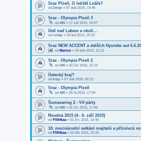
Sraz Plzeň, či letiště Lnáře?
od
Deegr
»
07 dub 2016, 19:46
Sraz - Olympia Plzeň 3
od
Alf6
»
17 zář 2016, 16:07
Ústí nad Labem a okolí...
od
vorlajz
»
02 led 2013, 15:23
Sraz NEW ACCENT a dalších Hyundai aut 6.6.2
od
Martun
»
09 dub 2015, 22:10
Sraz - Olympia Plzeň 2
od
Alf6
»
02 čer 2016, 15:10
Ústecký kraj?
od
kopy
»
07 dub 2016, 00:12
Sraz - Olympia Plzeň
od
Alf6
»
25 říj 2015, 17:34
Šumavaring 2 - Vif párty
od
Alf6
»
01 črc 2015, 17:46
Roudná 2015 (4.- 6. září 2015)
od
FISHkaa
»
01 črc 2015, 15:40
10. mezinárodní setkání majitelů a příznivců v
od
FISHkaa
»
02 bře 2015, 15:33