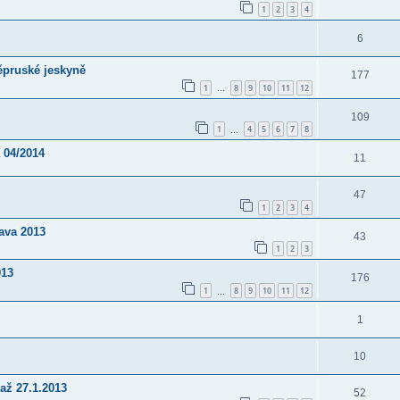
1
2
3
4
6
ěpruské jeskyně
177
1
8
9
10
11
12
…
109
1
4
5
6
7
8
…
 04/2014
11
47
1
2
3
4
ava 2013
43
1
2
3
013
176
1
8
9
10
11
12
…
1
10
až 27.1.2013
52