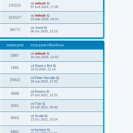
od
milosh
133231
07 kvě 2024, 17:05
od
milosh
321527
23 dub 2019, 14:24
od
Josef
38171
06 čer 2010, 13:15
ZOBRAZENÍ
POSLEDNÍ PŘÍSPĚVEK
od
milosh
2887
16 úno 2026, 13:42
od
Dawe z Brd
1891
16 říj 2025, 21:14
od
Peter Horváth
25822
29 srp 2024, 17:42
od
Espero
3908
07 pro 2021, 12:21
od
Tvix
2681
14 zář 2021, 09:43
od
Scaild
8563
12 črc 2021, 15:24
od
kyrmon
9991