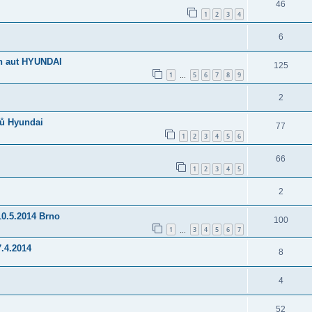
46
1
2
3
4
6
h aut HYUNDAI
125
1
5
6
7
8
9
…
2
zů Hyundai
77
1
2
3
4
5
6
66
1
2
3
4
5
2
10.5.2014 Brno
100
1
3
4
5
6
7
…
7.4.2014
8
4
52