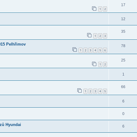
17
1
2
12
35
1
2
3
015 Pelhřimov
78
1
2
3
4
5
6
25
1
2
1
66
1
2
3
4
5
6
0
ozů Hyundai
6