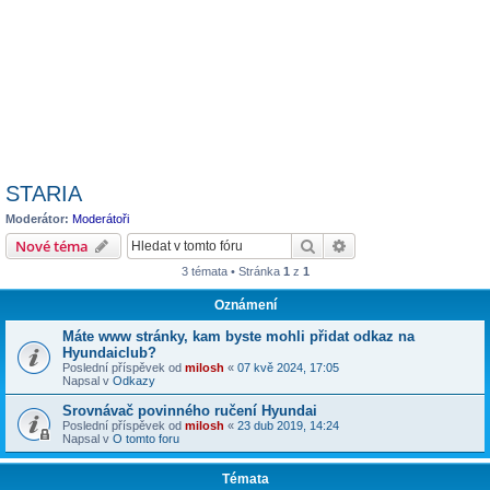
STARIA
Moderátor:
Moderátoři
Hledat
Pokročilé hledání
Nové téma
3 témata • Stránka
1
z
1
Oznámení
Máte www stránky, kam byste mohli přidat odkaz na
Hyundaiclub?
Poslední příspěvek od
milosh
«
07 kvě 2024, 17:05
Napsal v
Odkazy
Srovnávač povinného ručení Hyundai
Poslední příspěvek od
milosh
«
23 dub 2019, 14:24
Napsal v
O tomto foru
Témata