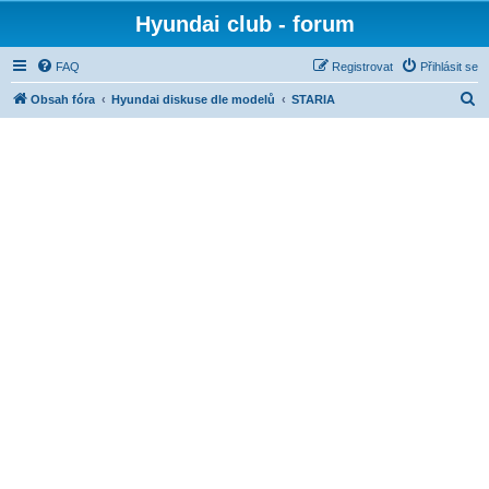
Hyundai club - forum
FAQ
Registrovat
Přihlásit se
H
Obsah fóra
Hyundai diskuse dle modelů
STARIA
l
e
d
a
t