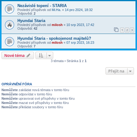
Nezávislé topení - STARIA
Poslední příspěvek od
Mi.Ha.
«
14 pro 2024, 18:32
Odpovědi:
2
Hyundai Staria
Poslední příspěvek od
milosh
«
10 srp 2023, 17:42
Odpovědi:
42
1
2
3
Hyundai Staria - spokojenost majitelů?
Poslední příspěvek od
milosh
«
07 srp 2023, 16:23
Odpovědi:
7
Nové téma
3 témata • Stránka
1
z
1
Přejít na
OPRÁVNĚNÍ FÓRA
Nemůžete
zakládat nová témata v tomto fóru
Nemůžete
odpovídat v tomto fóru
Nemůžete
upravovat své příspěvky v tomto fóru
Nemůžete
mazat své příspěvky v tomto fóru
Nemůžete
přikládat soubory v tomto fóru