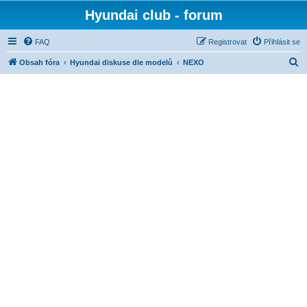
Hyundai club - forum
FAQ
Registrovat
Přihlásit se
H
Obsah fóra
Hyundai diskuse dle modelů
NEXO
l
e
d
a
t