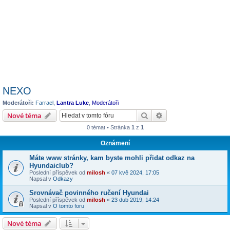
NEXO
Moderátoři:
Farrael
,
Lantra Luke
,
Moderátoři
Hledat
Pokročilé hledání
Nové téma
0 témat • Stránka
1
z
1
Oznámení
Máte www stránky, kam byste mohli přidat odkaz na
Hyundaiclub?
Poslední příspěvek od
milosh
«
07 kvě 2024, 17:05
Napsal v
Odkazy
Srovnávač povinného ručení Hyundai
Poslední příspěvek od
milosh
«
23 dub 2019, 14:24
Napsal v
O tomto foru
Nové téma