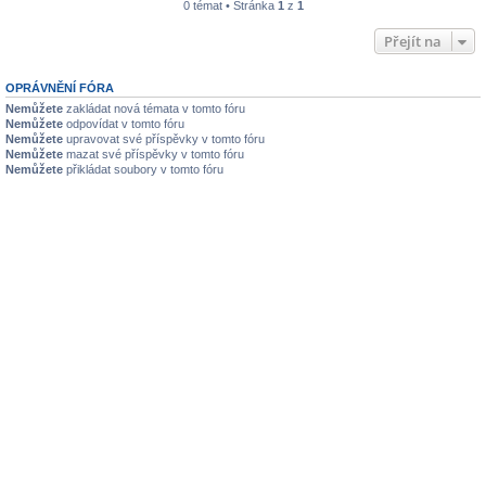
0 témat • Stránka
1
z
1
Přejít na
OPRÁVNĚNÍ FÓRA
Nemůžete
zakládat nová témata v tomto fóru
Nemůžete
odpovídat v tomto fóru
Nemůžete
upravovat své příspěvky v tomto fóru
Nemůžete
mazat své příspěvky v tomto fóru
Nemůžete
přikládat soubory v tomto fóru