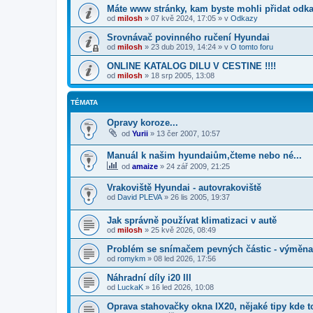
Máte www stránky, kam byste mohli přidat odk
od
milosh
»
07 kvě 2024, 17:05
» v
Odkazy
Srovnávač povinného ručení Hyundai
od
milosh
»
23 dub 2019, 14:24
» v
O tomto foru
ONLINE KATALOG DILU V CESTINE !!!!
od
milosh
»
18 srp 2005, 13:08
TÉMATA
Opravy koroze...
od
Yurii
»
13 čer 2007, 10:57
Manuál k našim hyundaiům,čteme nebo né...
od
amaize
»
24 zář 2009, 21:25
Vrakoviště Hyundai - autovrakoviště
od
David PLEVA
»
26 lis 2005, 19:37
Jak správně používat klimatizaci v autě
od
milosh
»
25 kvě 2026, 08:49
Problém se snímačem pevných částic - výměna
od
romykm
»
08 led 2026, 17:56
Náhradní díly i20 III
od
LuckaK
»
16 led 2026, 10:08
Oprava stahovačky okna IX20, nějaké tipy kde t