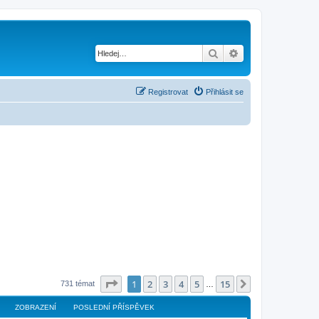
Hledat
Pokročilé hledání
Registrovat
Přihlásit se
Stránka
1
z
15
1
2
3
4
5
15
Další
731 témat
…
ZOBRAZENÍ
POSLEDNÍ PŘÍSPĚVEK