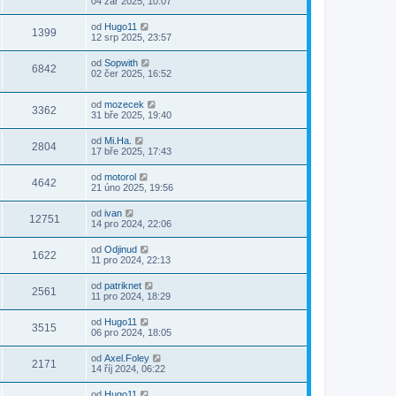
04 zář 2025, 10:07
od
Hugo11
1399
12 srp 2025, 23:57
od
Sopwith
6842
02 čer 2025, 16:52
od
mozecek
3362
31 bře 2025, 19:40
od
Mi.Ha.
2804
17 bře 2025, 17:43
od
motorol
4642
21 úno 2025, 19:56
od
ivan
12751
14 pro 2024, 22:06
od
Odjinud
1622
11 pro 2024, 22:13
od
patriknet
2561
11 pro 2024, 18:29
od
Hugo11
3515
06 pro 2024, 18:05
od
Axel.Foley
2171
14 říj 2024, 06:22
od
Hugo11