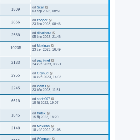
od
Scar
1809
03 srp 2023, 08:51
od
zopper
2866
23 črc 2023, 08:46
od
dibarbora
2568
05 črc 2023, 21:46
od
Mexican
10235
23 čer 2023, 16:49
od
patriknet
2133
24 kvě 2023, 08:21
od
Odjinud
2955
10 kvě 2023, 14:03
od
idam.i
2245
23 bře 2023, 11:51
od
sarin007
6618
18 říj 2022, 19:07
od
frntsk
1845
15 říj 2022, 18:20
od
Mexican
2148
18 zář 2022, 21:08
od
i30mpact