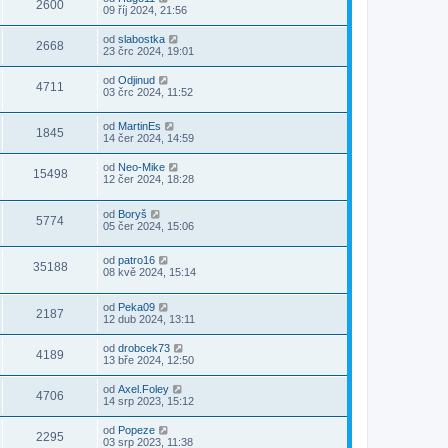
2600
09 říj 2024, 21:56
od
slabostka
2668
23 črc 2024, 19:01
od
Odjinud
4711
03 črc 2024, 11:52
od
MartinEs
1845
14 čer 2024, 14:59
od
Neo-Mike
15498
12 čer 2024, 18:28
od
Boryš
5774
05 čer 2024, 15:06
od
patro16
35188
08 kvě 2024, 15:14
od
Peka09
2187
12 dub 2024, 13:11
od
drobcek73
4189
13 bře 2024, 12:50
od
Axel.Foley
4706
14 srp 2023, 15:12
od
Popeze
2295
03 srp 2023, 11:38