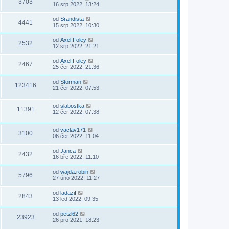
3703
16 srp 2022, 13:24
od
Srandista
4441
15 srp 2022, 10:30
od
Axel.Foley
2532
12 srp 2022, 21:21
od
Axel.Foley
2467
25 čer 2022, 21:36
od
Storman
123416
21 čer 2022, 07:53
od
slabostka
11391
12 čer 2022, 07:38
od
vaclav171
3100
06 čer 2022, 11:04
od
Janca
2432
16 bře 2022, 11:10
od
wajda.robin
5796
27 úno 2022, 11:27
od
ladazif
2843
13 led 2022, 09:35
od
petzl62
23923
26 pro 2021, 18:23