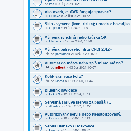
od
lrcz
»
05 říj 2024, 15:40
Ako overit, ci AWD funguje spravne?
od
lubos78
»
23 črc 2024, 15:35
Sklo - vymena (kam, rizika); uhrada z havarijka
od
Odjinud
»
14 čer 2024, 11:07
Výmena synchrónneho krúžku SK
od
MartinEs
»
14 čer 2024, 14:59
Výměna palivového filrtu CRDI 2012+
od
patriknet
»
21 kvě 2020, 15:36
Automat do města nebo spíš mimo město?
od
milosh
»
03 čer 2024, 09:07
Kolik váží vaše kola?
od
Maras
»
18 lis 2020, 17:44
Bluelink navigace
od
Peka09
»
12 dub 2024, 13:11
Servisná zmluva (servis za paušál)...
od
dibarbora
»
16 říj 2022, 19:22
Autorizovaný servis nebo Neautorizovaný.
od
Daimoz
»
10 srp 2023, 17:19
Servis Blansko / Boskovice
od
Popeze
»
31 črc 2023, 08:22