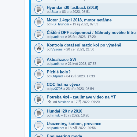
Hyundai i30 fastback (2019)
od
Scar
»
03 srp 2023, 08:51
Motor 1.4tgdi 2018, motor netáhne
od
FB Hyundai
»
19 říj 2022, 07:53
Čištění DPF svépomocí / Náhrady nového filtru
od
patriknet
»
05 črc 2023, 17:20
Kontrola dotažení matic kol po výměně
od
Vysous
»
20 čer 2023, 21:30
Aktualizace SW
od
patriknet
»
21 kvě 2023, 07:37
Píchlé kolo?
od
Odjinud
»
04 kvě 2023, 17:33
COC list na vývoz
od
pz3798
»
23 bře 2023, 08:54
Potreba 4x4 - zaujimave video na YT
od
Mexican
»
17 říj 2022, 09:20
Hundai i20 r.v.2010
od
frntsk
»
15 říj 2022, 18:20
Usazeniny, karbon, prevence
od
patriknet
»
18 zář 2022, 20:56
Engineering mode