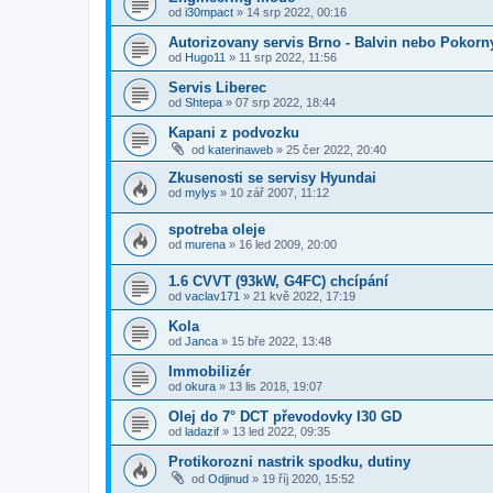
od
i30mpact
»
14 srp 2022, 00:16
Autorizovany servis Brno - Balvin nebo Pokorn
od
Hugo11
»
11 srp 2022, 11:56
Servis Liberec
od
Shtepa
»
07 srp 2022, 18:44
Kapani z podvozku
od
katerinaweb
»
25 čer 2022, 20:40
Zkusenosti se servisy Hyundai
od
mylys
»
10 zář 2007, 11:12
spotreba oleje
od
murena
»
16 led 2009, 20:00
1.6 CVVT (93kW, G4FC) chcípání
od
vaclav171
»
21 kvě 2022, 17:19
Kola
od
Janca
»
15 bře 2022, 13:48
Immobilizér
od
okura
»
13 lis 2018, 19:07
Olej do 7° DCT převodovky I30 GD
od
ladazif
»
13 led 2022, 09:35
Protikorozni nastrik spodku, dutiny
od
Odjinud
»
19 říj 2020, 15:52