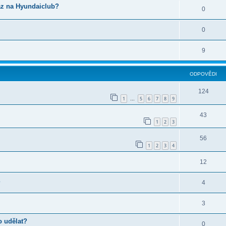
az na Hyundaiclub?
0
0
9
ODPOVĚDI
124
1
5
6
7
8
9
…
43
1
2
3
56
1
2
3
4
12
4
3
o udělat?
0