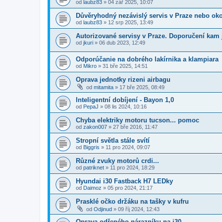
od
laubz83
»
04 zář 2025, 10:07
Důvěryhodný nezávislý servis v Praze nebo oko
od
laubz83
»
12 srp 2025, 13:49
Autorizované servisy v Praze. Doporučení kam 
od
jkuri
»
06 dub 2023, 12:49
Odporúčanie na dobrého lakírnika a klampiara
od
Mikro
»
31 bře 2025, 14:51
Oprava jednotky rizeni airbagu
od
mitamita
»
17 bře 2025, 08:49
Inteligentní dobíjení - Bayon 1,0
od
PepaJ
»
08 lis 2024, 10:16
Chyba elektriky motoru tucson... pomoc
od
zakon007
»
27 bře 2016, 11:47
Stropní světla stále svítí
od
Biggris
»
11 pro 2024, 09:07
Různé zvuky motorů crdi...
od
patriknet
»
11 pro 2024, 18:29
Hyundai i30 Fastback H7 LEDky
od
Daimoz
»
05 pro 2024, 21:17
Prasklé očko držáku na tašky v kufru
od
Odjinud
»
09 říj 2024, 12:43
Oprava odřeného nárazníku na i30