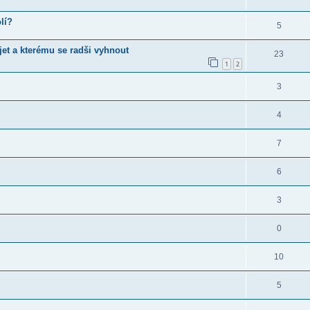
lí?
5
jet a kterému se radši vyhnout
23
1
2
3
4
7
6
3
0
10
5