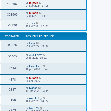
od
milosh
133369
07 kvě 2024, 17:05
od
milosh
321669
23 dub 2019, 14:24
od
Jack
22760
12 led 2008, 17:02
ZOBRAZENÍ
POSLEDNÍ PŘÍSPĚVEK
od
lumix
93325
29 led 2022, 09:50
od
Axel.Foley
36503
06 lis 2020, 15:21
od
Exup.FZR
106433
10 pro 2016, 19:42
od
milosh
4378
09 čer 2026, 10:18
od
Klasso
2387
11 úno 2026, 23:44
od
Axel.Foley
1198
16 led 2026, 14:55
od
laubz83
2479