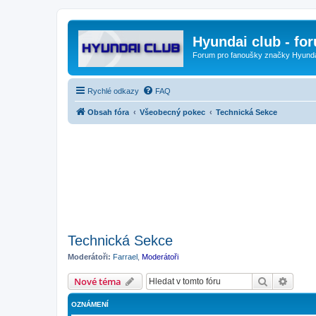
Hyundai club - fo
Forum pro fanoušky značky Hyund
Rychlé odkazy
FAQ
Obsah fóra
Všeobecný pokec
Technická Sekce
Technická Sekce
Moderátoři:
Farrael
,
Moderátoři
Hledat
Pokroč
Nové téma
OZNÁMENÍ