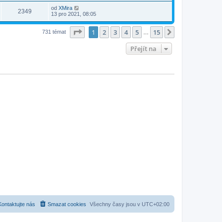
od
XMira
2349
13 pro 2021, 08:05
Stránka
1
z
15
1
2
3
4
5
15
Další
731 témat
…
Přejít na
Kontaktujte nás
Smazat cookies
Všechny časy jsou v
UTC+02:00