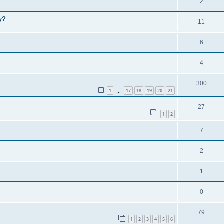
2
y?
11
6
4
300
1
17
18
19
20
21
…
27
1
2
7
2
1
0
79
1
2
3
4
5
6