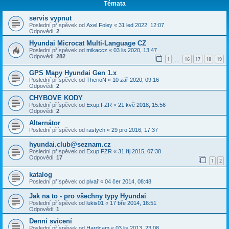
Témata
servis vypnut
Poslední příspěvek od
Axel.Foley
«
31 led 2022, 12:07
Odpovědi:
2
Hyundai Microcat Multi-Language CZ
Poslední příspěvek od
mikaccz
«
03 lis 2020, 13:47
Odpovědi:
282
1
16
17
18
19
…
GPS Mapy Hyundai Gen 1.x
Poslední příspěvek od
TherioN
«
10 zář 2020, 09:16
Odpovědi:
2
CHYBOVE KODY
Poslední příspěvek od
Exup.FZR
«
21 kvě 2018, 15:56
Odpovědi:
2
Alternátor
Poslední příspěvek od
rastych
«
29 pro 2016, 17:37
hyundai.club@seznam.cz
Poslední příspěvek od
Exup.FZR
«
31 říj 2015, 07:38
Odpovědi:
17
1
2
katalog
Poslední příspěvek od
pivař
«
04 čer 2014, 08:48
Jak na to - pro všechny typy Hyundai
Poslední příspěvek od
lukis01
«
17 bře 2014, 16:51
Odpovědi:
1
Denní svícení
Poslední příspěvek od
Hardcam
«
03 lis 2013, 23:08