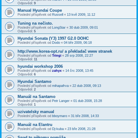
Odpovědi:
9
Manual Hyundai Coupe
Poslední příspěvek od
Russell
«
13 kvě 2009, 11:12
Tuning na nečisto.
Poslední příspěvek od
LongStar
«
30 dub 2009, 09:01
Odpovědi:
5
Hyundai Sonata (Y3) 1997 G2.0 DOHC
Poslední příspěvek od
Dodo
«
04 bře 2009, 06:18
http://www.korea-opt.ru/ a překladač www stranek
Poslední příspěvek od
Tringi
«
28 srp 2008, 22:27
Odpovědi:
11
hyundai workshop 2006
Poslední příspěvek od
zahyx
«
14 črc 2008, 13:45
Odpovědi:
6
Hyundai Santamo
Poslední příspěvek od
mihapafrva
«
22 dub 2008, 09:13
Odpovědi:
2
Manuál na Santamo
Poslední příspěvek od
Petr Langer
«
01 dub 2008, 15:28
Odpovědi:
1
uzivatelsky manual
Poslední příspěvek od
bboymaro
«
31 bře 2008, 14:33
Manuál na Elantru
Poslední příspěvek od
Dj-kuba
«
23 bře 2008, 21:28
Snad to někomu pomůže...