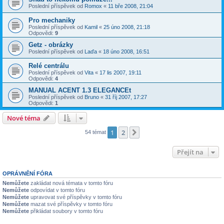
Poslední příspěvek od
Romox
«
11 bře 2008, 21:04
Pro mechaniky
Poslední příspěvek od
Kamil
«
25 úno 2008, 21:18
Odpovědi:
9
Getz - obrázky
Poslední příspěvek od
Laďa
«
18 úno 2008, 16:51
Relé centrálu
Poslední příspěvek od
Vita
«
17 lis 2007, 19:11
Odpovědi:
4
MANUAL ACENT 1.3 ELEGANCEt
Poslední příspěvek od
Bruno
«
31 říj 2007, 17:27
Odpovědi:
1
Nové téma
1
2
Další
54 témat
Přejít na
OPRÁVNĚNÍ FÓRA
Nemůžete
zakládat nová témata v tomto fóru
Nemůžete
odpovídat v tomto fóru
Nemůžete
upravovat své příspěvky v tomto fóru
Nemůžete
mazat své příspěvky v tomto fóru
Nemůžete
přikládat soubory v tomto fóru