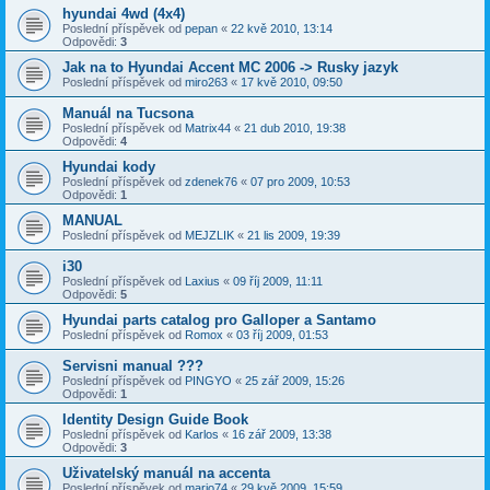
hyundai 4wd (4x4)
Poslední příspěvek od
pepan
«
22 kvě 2010, 13:14
Odpovědi:
3
Jak na to Hyundai Accent MC 2006 -> Rusky jazyk
Poslední příspěvek od
miro263
«
17 kvě 2010, 09:50
Manuál na Tucsona
Poslední příspěvek od
Matrix44
«
21 dub 2010, 19:38
Odpovědi:
4
Hyundai kody
Poslední příspěvek od
zdenek76
«
07 pro 2009, 10:53
Odpovědi:
1
MANUAL
Poslední příspěvek od
MEJZLIK
«
21 lis 2009, 19:39
i30
Poslední příspěvek od
Laxius
«
09 říj 2009, 11:11
Odpovědi:
5
Hyundai parts catalog pro Galloper a Santamo
Poslední příspěvek od
Romox
«
03 říj 2009, 01:53
Servisni manual ???
Poslední příspěvek od
PINGYO
«
25 zář 2009, 15:26
Odpovědi:
1
Identity Design Guide Book
Poslední příspěvek od
Karlos
«
16 zář 2009, 13:38
Odpovědi:
3
Uživatelský manuál na accenta
Poslední příspěvek od
mario74
«
29 kvě 2009, 15:59