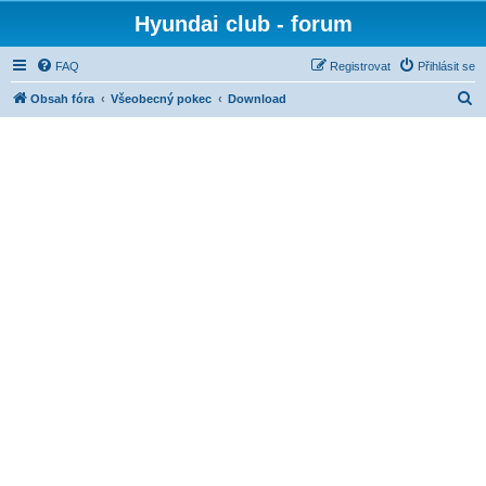
Hyundai club - forum
FAQ
Registrovat
Přihlásit se
H
Obsah fóra
Všeobecný pokec
Download
l
e
d
a
t