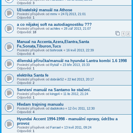
Odpovědi:
3
Uživatelský manuál na Athose
Poslední příspěvek od
mmv
«
24 říj 2013, 21:01
Odpovědi:
1
a co nějakej soft na autodiagnostiku ???
Poslední příspěvek od
achiles
«
28 zář 2013, 21:07
Odpovědi:
18
1
2
Manual na Accenta,Azera,Elantra,Santa
Fe,Sonata,Tiburon,Tucs
Poslední příspěvek od
bohrosik
«
16 kvě 2013, 22:39
Odpovědi:
4
dílenská příručka/manuál na hyundai Lantra kombi 1.6 1998
Poslední příspěvek od
Rybář
«
23 bře 2013, 15:33
Odpovědi:
1
elektrika Santa fe
Poslední příspěvek od
dobrák52
«
22 led 2013, 20:17
Odpovědi:
2
Servisní manuál na Santamo ke stažení.
Poslední příspěvek od
kingp4
«
11 lis 2012, 21:24
Odpovědi:
1
Hledam trajning manualu
Poslední příspěvek od
dadokoko
«
12 črc 2011, 12:30
Odpovědi:
4
Hyundai Accent 1994-1998 - manuální opravy, údržbu a
provoz
Poslední příspěvek od
Farrael
«
13 kvě 2011, 09:24
Odpovědi:
1