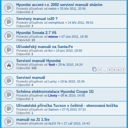
Hyundai accent r.v. 2002 servisní manuál sháním
Poslední příspěvek od
mekin
«
20 bře 2011, 20:56
Odpovědi:
2
Servisny manual ix20 ?
Poslední příspěvek od
memphissk
«
14 bře 2011, 09:51
Odpovědi:
3
Hyundai Sonata 2.7 V6
Poslední příspěvek od
miooo
«
07 úno 2011, 19:38
Odpovědi:
10
Uživateľský manuál na Santa-Fe
Poslední příspěvek od
feri
«
14 pro 2010, 19:59
Odpovědi:
2
Servisní manuál Hyundai
Poslední příspěvek od
Yurii
«
29 lis 2010, 14:24
Odpovědi:
102
1
4
5
6
7
…
Servisní manuál
Poslední příspěvek od
Lucky
«
19 lis 2010, 15:34
Odpovědi:
4
Schéma elektroinstalace Hyundai Coupe 1G
Poslední příspěvek od
Lhoty
«
08 lis 2010, 14:55
Odpovědi:
1
Uživatelská příručka Tucson v češtině - skenovaná knížka
Poslední příspěvek od
Saimon
«
27 říj 2010, 07:51
Odpovědi:
1
manuál na J1 1.5ie
Poslední příspěvek od
ALEX 74
«
27 zář 2010, 14:43