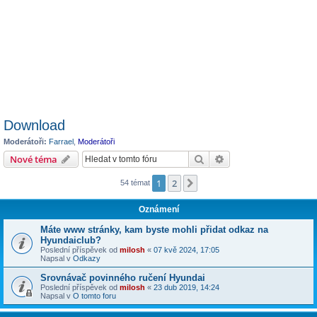
Download
Moderátoři:
Farrael
,
Moderátoři
Hledat
Pokročilé hledání
Nové téma
1
2
Další
54 témat
Oznámení
Máte www stránky, kam byste mohli přidat odkaz na
Hyundaiclub?
Poslední příspěvek od
milosh
«
07 kvě 2024, 17:05
Napsal v
Odkazy
Srovnávač povinného ručení Hyundai
Poslední příspěvek od
milosh
«
23 dub 2019, 14:24
Napsal v
O tomto foru