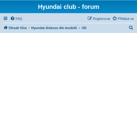
Hyundai club - forum
FAQ
Registrovat
Přihlásit se
H
Obsah fóra
Hyundai diskuse dle modelů
i30
l
e
d
a
t