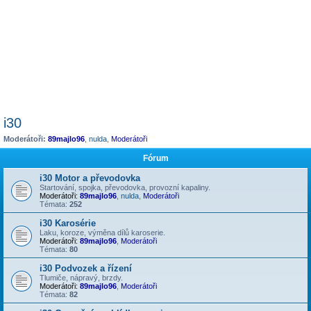
i30
Moderátoři:
89majlo96
,
nulda
,
Moderátoři
Fórum
i30 Motor a převodovka
Startování, spojka, převodovka, provozní kapaliny.
Moderátoři:
89majlo96
,
nulda
,
Moderátoři
Témata:
252
i30 Karosérie
Laku, koroze, výměna dílů karoserie.
Moderátoři:
89majlo96
,
Moderátoři
Témata:
80
i30 Podvozek a řízení
Tlumiče, nápravý, brzdy.
Moderátoři:
89majlo96
,
Moderátoři
Témata:
82