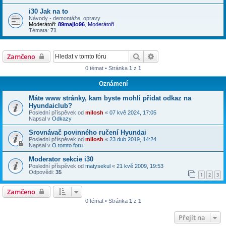
i30 Jak na to
Návody - demontáže, opravy
Moderátoři:
89majlo96
,
Moderátoři
Témata:
71
Hledat
Pokročilé hledání
Zamčeno
0 témat • Stránka
1
z
1
Oznámení
Máte www stránky, kam byste mohli přidat odkaz na
Hyundaiclub?
Poslední příspěvek od
milosh
«
07 kvě 2024, 17:05
Napsal v
Odkazy
Srovnávač povinného ručení Hyundai
Poslední příspěvek od
milosh
«
23 dub 2019, 14:24
Napsal v
O tomto foru
Moderator sekcie i30
Poslední příspěvek od
matysekul
«
21 kvě 2009, 19:53
Odpovědi:
35
1
2
3
Zamčeno
0 témat • Stránka
1
z
1
Přejít na