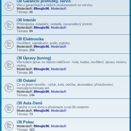
i30 Garanční prohlídky, servis
Vše o garančkách a Vašich zkušenostech se servisy.
Moderátoři:
89majlo96
,
Moderátoři
Témata:
46
i30 Interiér
Přístrojovka, ovladače, sedadla, zavazadlový prostor.
Moderátoři:
89majlo96
,
Moderátoři
Témata:
89
i30 Elektronika
Osvětlení, signalizace, audio, pojistky.
Moderátoři:
89majlo96
,
Moderátoři
Témata:
254
i30 Úpravy (tuning)
Vše kolem úprav na Vašem miláčkovi - kola, hudba, osvětlení, úpravy motoru,
styling.
Moderátoři:
89majlo96
,
Moderátoři
Témata:
60
i30 Ostatní
Co se jinam nevešlo - výfuk, kola, údržba, akumulátor, příslušenství,
manuály/schémata atd.
Moderátoři:
89majlo96
,
Moderátoři
Témata:
146
i30 Auta členů
Založte si své téma a představte svojí i30 ostatním
Moderátoři:
89majlo96
,
Moderátoři
Témata:
73
i30 Pokec
Moderátoři:
89majlo96
,
Moderátoři
Témata:
163