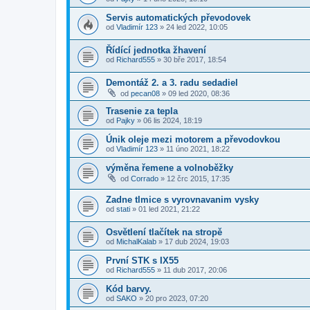
Servis automatických převodovek
od
Vladimír 123
»
24 led 2022, 10:05
Řídící jednotka žhavení
od
Richard555
»
30 bře 2017, 18:54
Demontáž 2. a 3. radu sedadiel
od
pecan08
»
09 led 2020, 08:36
Trasenie za tepla
od
Pajky
»
06 lis 2024, 18:19
Únik oleje mezi motorem a převodovkou
od
Vladimír 123
»
11 úno 2021, 18:22
výměna řemene a volnoběžky
od
Corrado
»
12 črc 2015, 17:35
Zadne tlmice s vyrovnavanim vysky
od
stati
»
01 led 2021, 21:22
Osvětlení tlačítek na stropě
od
MichalKalab
»
17 dub 2024, 19:03
První STK s IX55
od
Richard555
»
11 dub 2017, 20:06
Kód barvy.
od
SAKO
»
20 pro 2023, 07:20