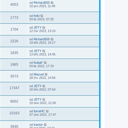
od
Richard555
4053
10 pro 2023, 11:49
od
hoki
1773
03 lis 2023, 07:25
od
JETY
1704
12 čer 2023, 13:10
od
Richard555
2226
19 bře 2023, 19:17
od
JETY
1835
13 bře 2023, 14:45
od
KubaF
1965
03 lis 2022, 17:33
od
Mazuel
3573
28 črc 2022, 14:56
od
JETY
17347
20 bře 2022, 07:54
od
JETY
8002
10 úno 2022, 21:00
od
forreHC
10163
07 úno 2022, 17:47
od
tractor
3930
26 led 2022, 10:41