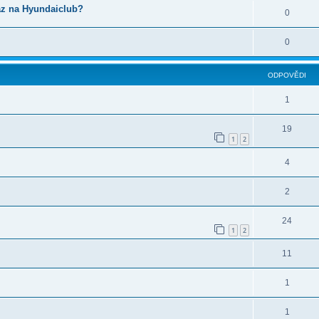
az na Hyundaiclub?
0
0
ODPOVĚDI
1
19
1
2
4
2
24
1
2
11
1
1