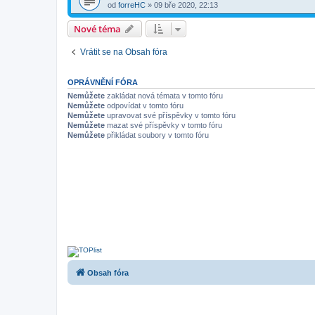
od
forreHC
»
09 bře 2020, 22:13
Nové téma
Vrátit se na Obsah fóra
OPRÁVNĚNÍ FÓRA
Nemůžete
zakládat nová témata v tomto fóru
Nemůžete
odpovídat v tomto fóru
Nemůžete
upravovat své příspěvky v tomto fóru
Nemůžete
mazat své příspěvky v tomto fóru
Nemůžete
přikládat soubory v tomto fóru
Obsah fóra