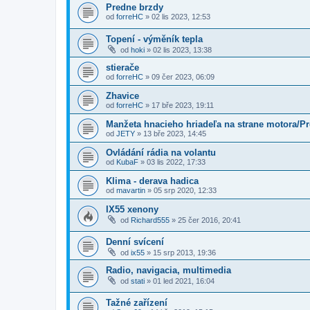
Predne brzdy
od
forreHC
»
02 lis 2023, 12:53
Topení - výměník tepla
od
hoki
»
02 lis 2023, 13:38
stierače
od
forreHC
»
09 čer 2023, 06:09
Zhavice
od
forreHC
»
17 bře 2023, 19:11
Manžeta hnacieho hriadeľa na strane motora/P
od
JETY
»
13 bře 2023, 14:45
Ovládání rádia na volantu
od
KubaF
»
03 lis 2022, 17:33
Klima - derava hadica
od
mavartin
»
05 srp 2020, 12:33
IX55 xenony
od
Richard555
»
25 čer 2016, 20:41
Denní svícení
od
ix55
»
15 srp 2013, 19:36
Radio, navigacia, multimedia
od
stati
»
01 led 2021, 16:04
Tažné zařízení