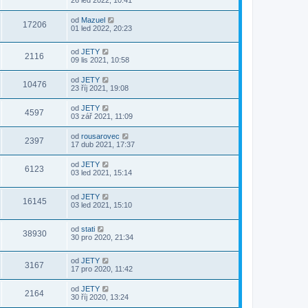
od
Mazuel
17206
01 led 2022, 20:23
od
JETY
2116
09 lis 2021, 10:58
od
JETY
10476
23 říj 2021, 19:08
od
JETY
4597
03 zář 2021, 11:09
od
rousarovec
2397
17 dub 2021, 17:37
od
JETY
6123
03 led 2021, 15:14
od
JETY
16145
03 led 2021, 15:10
od
stati
38930
30 pro 2020, 21:34
od
JETY
3167
17 pro 2020, 11:42
od
JETY
2164
30 říj 2020, 13:24