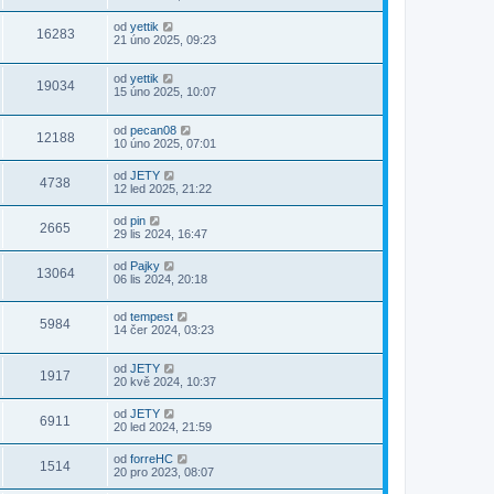
od
yettik
16283
21 úno 2025, 09:23
od
yettik
19034
15 úno 2025, 10:07
od
pecan08
12188
10 úno 2025, 07:01
od
JETY
4738
12 led 2025, 21:22
od
pin
2665
29 lis 2024, 16:47
od
Pajky
13064
06 lis 2024, 20:18
od
tempest
5984
14 čer 2024, 03:23
od
JETY
1917
20 kvě 2024, 10:37
od
JETY
6911
20 led 2024, 21:59
od
forreHC
1514
20 pro 2023, 08:07