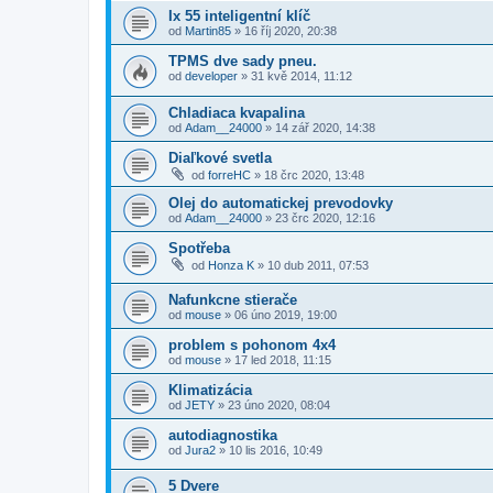
Ix 55 inteligentní klíč
od
Martin85
»
16 říj 2020, 20:38
TPMS dve sady pneu.
od
developer
»
31 kvě 2014, 11:12
Chladiaca kvapalina
od
Adam__24000
»
14 zář 2020, 14:38
Diaľkové svetla
od
forreHC
»
18 črc 2020, 13:48
Olej do automatickej prevodovky
od
Adam__24000
»
23 črc 2020, 12:16
Spotřeba
od
Honza K
»
10 dub 2011, 07:53
Nafunkcne stierače
od
mouse
»
06 úno 2019, 19:00
problem s pohonom 4x4
od
mouse
»
17 led 2018, 11:15
Klimatizácia
od
JETY
»
23 úno 2020, 08:04
autodiagnostika
od
Jura2
»
10 lis 2016, 10:49
5 Dvere