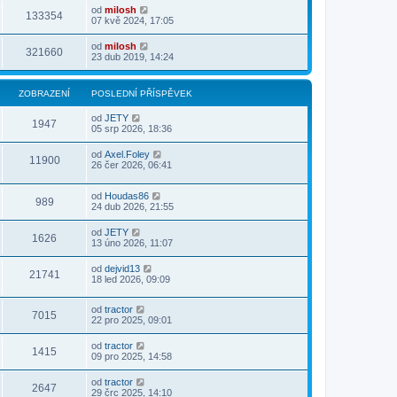
od
milosh
133354
07 kvě 2024, 17:05
od
milosh
321660
23 dub 2019, 14:24
ZOBRAZENÍ
POSLEDNÍ PŘÍSPĚVEK
od
JETY
1947
05 srp 2026, 18:36
od
Axel.Foley
11900
26 čer 2026, 06:41
od
Houdas86
989
24 dub 2026, 21:55
od
JETY
1626
13 úno 2026, 11:07
od
dejvid13
21741
18 led 2026, 09:09
od
tractor
7015
22 pro 2025, 09:01
od
tractor
1415
09 pro 2025, 14:58
od
tractor
2647
29 črc 2025, 14:10