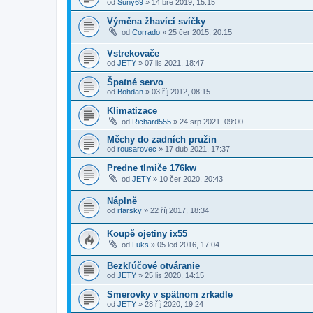
od
Suny69
»
14 bře 2019, 15:15
Výměna žhavící svíčky
od
Corrado
»
25 čer 2015, 20:15
Vstrekovače
od
JETY
»
07 lis 2021, 18:47
Špatné servo
od
Bohdan
»
03 říj 2012, 08:15
Klimatizace
od
Richard555
»
24 srp 2021, 09:00
Měchy do zadních pružin
od
rousarovec
»
17 dub 2021, 17:37
Predne tlmiče 176kw
od
JETY
»
10 čer 2020, 20:43
Náplně
od
rfarsky
»
22 říj 2017, 18:34
Koupě ojetiny ix55
od
Luks
»
05 led 2016, 17:04
Bezkľúčové otváranie
od
JETY
»
25 lis 2020, 14:15
Smerovky v spätnom zrkadle
od
JETY
»
28 říj 2020, 19:24