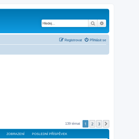
Hledat
Pokročilé hledání
Registrovat
Přihlásit se
1
2
3
Další
139 témat
ZOBRAZENÍ
POSLEDNÍ PŘÍSPĚVEK