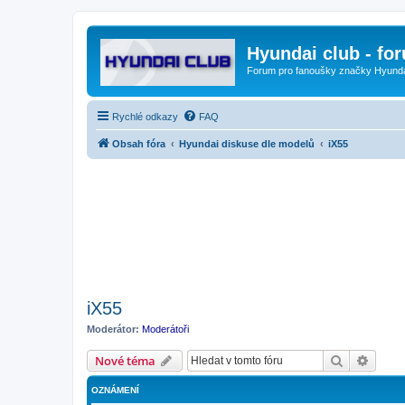
Hyundai club - fo
Forum pro fanoušky značky Hyund
Rychlé odkazy
FAQ
Obsah fóra
Hyundai diskuse dle modelů
iX55
iX55
Moderátor:
Moderátoři
Hledat
Pokroč
Nové téma
OZNÁMENÍ