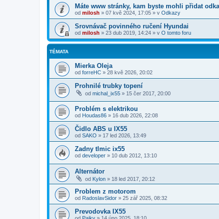
Máte www stránky, kam byste mohli přidat odk
od
milosh
»
07 kvě 2024, 17:05
» v
Odkazy
Srovnávač povinného ručení Hyundai
od
milosh
»
23 dub 2019, 14:24
» v
O tomto foru
TÉMATA
Mierka Oleja
od
forreHC
»
28 kvě 2026, 20:02
Prohnilé trubky topení
od
michal_ix55
»
15 čer 2017, 20:00
Problém s elektrikou
od
Houdas86
»
16 dub 2026, 22:08
Čidlo ABS u IX55
od
SAKO
»
17 led 2026, 13:49
Zadny tlmic ix55
od
developer
»
10 dub 2012, 13:10
Alternátor
od
Kylon
»
18 led 2017, 20:12
Problem z motorom
od
RadoslavSidor
»
25 zář 2025, 08:32
Prevodovka IX55
od
Pajky
»
14 úno 2025, 18:10