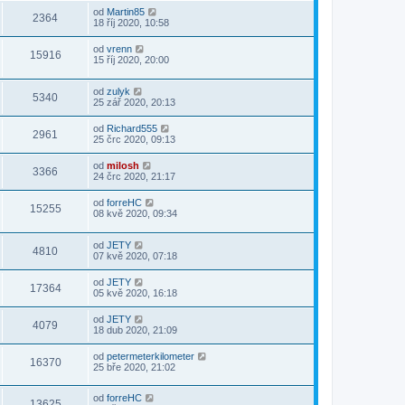
od
Martin85
2364
18 říj 2020, 10:58
od
vrenn
15916
15 říj 2020, 20:00
od
zulyk
5340
25 zář 2020, 20:13
od
Richard555
2961
25 črc 2020, 09:13
od
milosh
3366
24 črc 2020, 21:17
od
forreHC
15255
08 kvě 2020, 09:34
od
JETY
4810
07 kvě 2020, 07:18
od
JETY
17364
05 kvě 2020, 16:18
od
JETY
4079
18 dub 2020, 21:09
od
petermeterkilometer
16370
25 bře 2020, 21:02
od
forreHC
13625