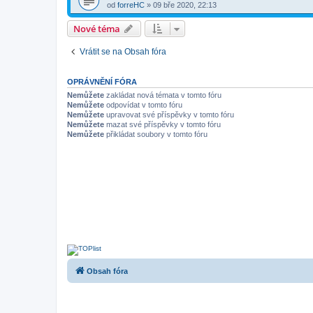
od
forreHC
»
09 bře 2020, 22:13
Nové téma
Vrátit se na Obsah fóra
OPRÁVNĚNÍ FÓRA
Nemůžete
zakládat nová témata v tomto fóru
Nemůžete
odpovídat v tomto fóru
Nemůžete
upravovat své příspěvky v tomto fóru
Nemůžete
mazat své příspěvky v tomto fóru
Nemůžete
přikládat soubory v tomto fóru
Obsah fóra