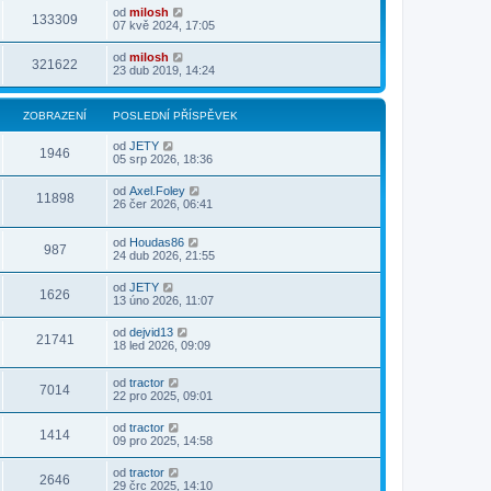
od
milosh
133309
07 kvě 2024, 17:05
od
milosh
321622
23 dub 2019, 14:24
ZOBRAZENÍ
POSLEDNÍ PŘÍSPĚVEK
od
JETY
1946
05 srp 2026, 18:36
od
Axel.Foley
11898
26 čer 2026, 06:41
od
Houdas86
987
24 dub 2026, 21:55
od
JETY
1626
13 úno 2026, 11:07
od
dejvid13
21741
18 led 2026, 09:09
od
tractor
7014
22 pro 2025, 09:01
od
tractor
1414
09 pro 2025, 14:58
od
tractor
2646
29 črc 2025, 14:10