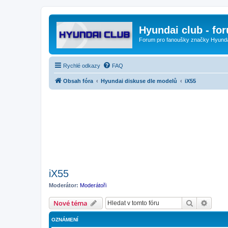
Hyundai club - fo
Forum pro fanoušky značky Hyund
Rychlé odkazy
FAQ
Obsah fóra
Hyundai diskuse dle modelů
iX55
iX55
Moderátor:
Moderátoři
Hledat
Pokroč
Nové téma
OZNÁMENÍ