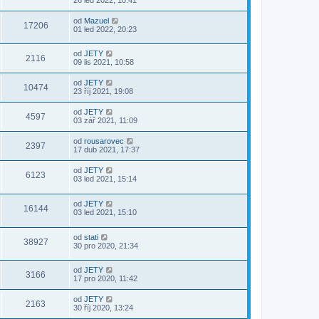
od
Mazuel
17206
01 led 2022, 20:23
od
JETY
2116
09 lis 2021, 10:58
od
JETY
10474
23 říj 2021, 19:08
od
JETY
4597
03 zář 2021, 11:09
od
rousarovec
2397
17 dub 2021, 17:37
od
JETY
6123
03 led 2021, 15:14
od
JETY
16144
03 led 2021, 15:10
od
stati
38927
30 pro 2020, 21:34
od
JETY
3166
17 pro 2020, 11:42
od
JETY
2163
30 říj 2020, 13:24