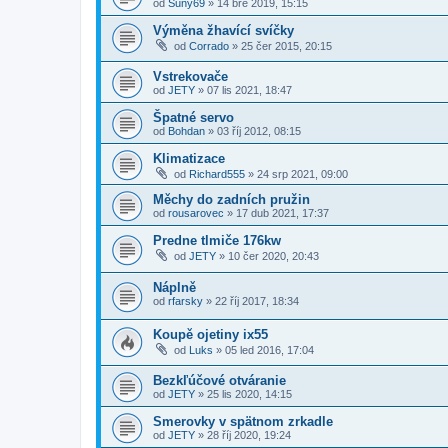
od
Suny69
»
14 bře 2019, 15:15
Výměna žhavící svíčky
od
Corrado
»
25 čer 2015, 20:15
Vstrekovače
od
JETY
»
07 lis 2021, 18:47
Špatné servo
od
Bohdan
»
03 říj 2012, 08:15
Klimatizace
od
Richard555
»
24 srp 2021, 09:00
Měchy do zadních pružin
od
rousarovec
»
17 dub 2021, 17:37
Predne tlmiče 176kw
od
JETY
»
10 čer 2020, 20:43
Náplně
od
rfarsky
»
22 říj 2017, 18:34
Koupě ojetiny ix55
od
Luks
»
05 led 2016, 17:04
Bezkľúčové otváranie
od
JETY
»
25 lis 2020, 14:15
Smerovky v spätnom zrkadle
od
JETY
»
28 říj 2020, 19:24