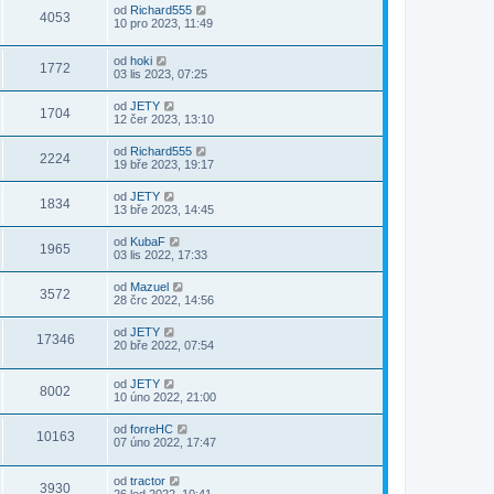
od
Richard555
4053
10 pro 2023, 11:49
od
hoki
1772
03 lis 2023, 07:25
od
JETY
1704
12 čer 2023, 13:10
od
Richard555
2224
19 bře 2023, 19:17
od
JETY
1834
13 bře 2023, 14:45
od
KubaF
1965
03 lis 2022, 17:33
od
Mazuel
3572
28 črc 2022, 14:56
od
JETY
17346
20 bře 2022, 07:54
od
JETY
8002
10 úno 2022, 21:00
od
forreHC
10163
07 úno 2022, 17:47
od
tractor
3930
26 led 2022, 10:41