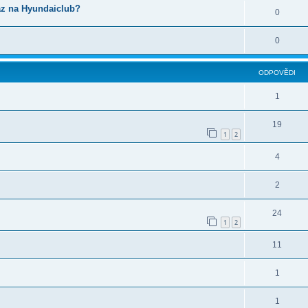
az na Hyundaiclub?
0
0
ODPOVĚDI
1
19
1
2
4
2
24
1
2
11
1
1