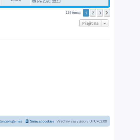
09 bře 2020, 22:13
1
2
3
Další
139 témat
Přejít na
Kontaktujte nás
Smazat cookies
Všechny časy jsou v
UTC+02:00