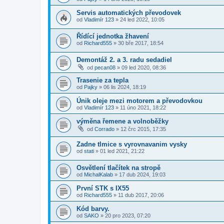
Servis automatických převodovek
od
Vladimír 123
»
24 led 2022, 10:05
Řídící jednotka žhavení
od
Richard555
»
30 bře 2017, 18:54
Demontáž 2. a 3. radu sedadiel
od
pecan08
»
09 led 2020, 08:36
Trasenie za tepla
od
Pajky
»
06 lis 2024, 18:19
Únik oleje mezi motorem a převodovkou
od
Vladimír 123
»
11 úno 2021, 18:22
výměna řemene a volnoběžky
od
Corrado
»
12 črc 2015, 17:35
Zadne tlmice s vyrovnavanim vysky
od
stati
»
01 led 2021, 21:22
Osvětlení tlačítek na stropě
od
MichalKalab
»
17 dub 2024, 19:03
První STK s IX55
od
Richard555
»
11 dub 2017, 20:06
Kód barvy.
od
SAKO
»
20 pro 2023, 07:20