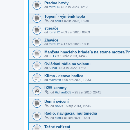
Predne brzdy
od
forreHC
»
02 lis 2023, 12:53
Topení - výměník tepla
od
hoki
»
02 lis 2023, 13:38
stierače
od
forreHC
»
09 čer 2023, 06:09
Zhavice
od
forreHC
»
17 bře 2023, 19:11
Manžeta hnacieho hriadeľa na strane motora/P
od
JETY
»
13 bře 2023, 14:45
Ovládání rádia na volantu
od
KubaF
»
03 lis 2022, 17:33
Klima - derava hadica
od
mavartin
»
05 srp 2020, 12:33
IX55 xenony
od
Richard555
»
25 čer 2016, 20:41
Denní svícení
od
ix55
»
15 srp 2013, 19:36
Radio, navigacia, multimedia
od
stati
»
01 led 2021, 16:04
Tažné zařízení