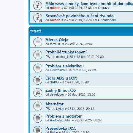
Máte www stránky, kam byste mohli přidat odk
od
milosh
»
07 kvě 2024, 17:05
» v
Odkazy
Srovnávač povinného ručení Hyundai
od
milosh
»
23 dub 2019, 14:24
» v
O tomto foru
TÉMATA
Mierka Oleja
od
forreHC
»
28 kvě 2026, 20:02
Prohnilé trubky topení
od
michal_ix55
»
15 čer 2017, 20:00
Problém s elektrikou
od
Houdas86
»
16 dub 2026, 22:08
Čidlo ABS u IX55
od
SAKO
»
17 led 2026, 13:49
Zadny tlmic ix55
od
developer
»
10 dub 2012, 13:10
Alternátor
od
Kylon
»
18 led 2017, 20:12
Problem z motorom
od
RadoslavSidor
»
25 zář 2025, 08:32
Prevodovka IX55
od
Pajky
»
14 úno 2025, 18:10