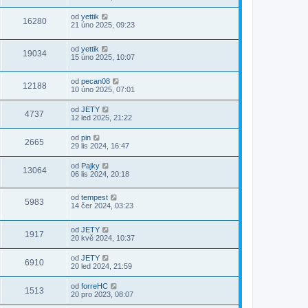
od
yettik
16280
21 úno 2025, 09:23
od
yettik
19034
15 úno 2025, 10:07
od
pecan08
12188
10 úno 2025, 07:01
od
JETY
4737
12 led 2025, 21:22
od
pin
2665
29 lis 2024, 16:47
od
Pajky
13064
06 lis 2024, 20:18
od
tempest
5983
14 čer 2024, 03:23
od
JETY
1917
20 kvě 2024, 10:37
od
JETY
6910
20 led 2024, 21:59
od
forreHC
1513
20 pro 2023, 08:07