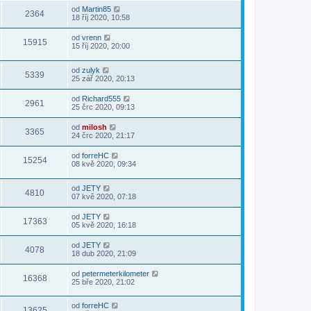
od
Martin85
2364
18 říj 2020, 10:58
od
vrenn
15915
15 říj 2020, 20:00
od
zulyk
5339
25 zář 2020, 20:13
od
Richard555
2961
25 črc 2020, 09:13
od
milosh
3365
24 črc 2020, 21:17
od
forreHC
15254
08 kvě 2020, 09:34
od
JETY
4810
07 kvě 2020, 07:18
od
JETY
17363
05 kvě 2020, 16:18
od
JETY
4078
18 dub 2020, 21:09
od
petermeterkilometer
16368
25 bře 2020, 21:02
od
forreHC
13625