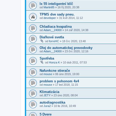
Ix 55 inteligentní klíč
od
Martin85
»
16 říj 2020, 20:38
TPMS dve sady pneu.
od
developer
»
31 kvě 2014, 11:12
Chladiaca kvapalina
od
Adam__24000
»
14 zář 2020, 14:38
Diaľkové svetla
od
forreHC
»
18 črc 2020, 13:48
Olej do automatickej prevodovky
od
Adam__24000
»
23 črc 2020, 12:16
Spotřeba
od
Honza K
»
10 dub 2011, 07:53
Nafunkcne stierače
od
mouse
»
06 úno 2019, 19:00
problem s pohonom 4x4
od
mouse
»
17 led 2018, 11:15
Klimatizácia
od
JETY
»
23 úno 2020, 08:04
autodiagnostika
od
Jura2
»
10 lis 2016, 10:49
5 Dvere