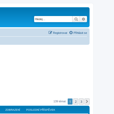
Hledat
Pokročilé hledání
Registrovat
Přihlásit se
1
2
3
Další
139 témat
ZOBRAZENÍ
POSLEDNÍ PŘÍSPĚVEK