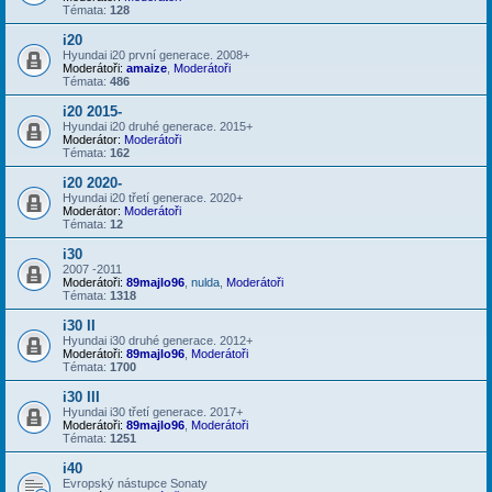
Témata:
128
i20
Hyundai i20 první generace. 2008+
Moderátoři:
amaize
,
Moderátoři
Témata:
486
i20 2015-
Hyundai i20 druhé generace. 2015+
Moderátor:
Moderátoři
Témata:
162
i20 2020-
Hyundai i20 třetí generace. 2020+
Moderátor:
Moderátoři
Témata:
12
i30
2007 -2011
Moderátoři:
89majlo96
,
nulda
,
Moderátoři
Témata:
1318
i30 II
Hyundai i30 druhé generace. 2012+
Moderátoři:
89majlo96
,
Moderátoři
Témata:
1700
i30 III
Hyundai i30 třetí generace. 2017+
Moderátoři:
89majlo96
,
Moderátoři
Témata:
1251
i40
Evropský nástupce Sonaty