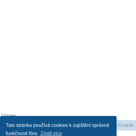
Tato stránka používá cookies k zajištění správné
Obsah fóra
Všechny časy jsou v
UTC+02:00
funkčnosti fóra.
Zjistit více