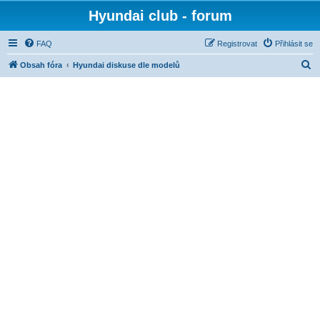
Hyundai club - forum
FAQ
Registrovat
Přihlásit se
H
Obsah fóra
Hyundai diskuse dle modelů
l
e
d
a
t