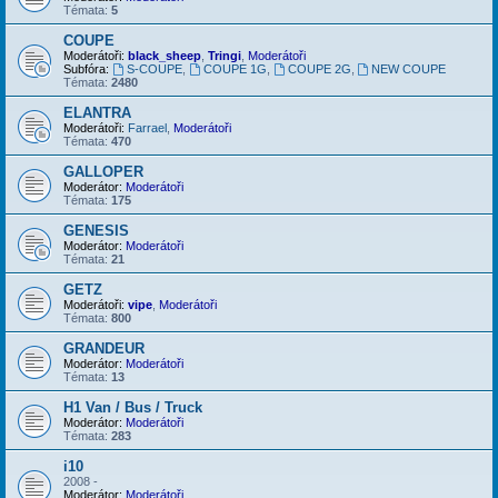
Témata:
5
COUPE
Moderátoři:
black_sheep
,
Tringi
,
Moderátoři
Subfóra:
S-COUPE
,
COUPE 1G
,
COUPE 2G
,
NEW COUPE
Témata:
2480
ELANTRA
Moderátoři:
Farrael
,
Moderátoři
Témata:
470
GALLOPER
Moderátor:
Moderátoři
Témata:
175
GENESIS
Moderátor:
Moderátoři
Témata:
21
GETZ
Moderátoři:
vipe
,
Moderátoři
Témata:
800
GRANDEUR
Moderátor:
Moderátoři
Témata:
13
H1 Van / Bus / Truck
Moderátor:
Moderátoři
Témata:
283
i10
2008 -
Moderátor:
Moderátoři