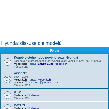
Hyundai diskuse dle modelů
Fórum
Koupě ojetého nebo nového vozu Hyundai
Tato sekce je určena těm, kteří zvažují koupi vozu Hyundai (ne Hyunday).
Moderátoři:
Farrael
,
Lantra Luke
,
Moderátoři
Témata:
263
ACCENT
1994 - 2008
Moderátoři:
Farrael
,
Moderátoři
Subfóra:
ACCENT
,
NEW ACCENT
Témata:
2623
ATOS
Moderátor:
Moderátoři
Témata:
233
BAYON
Moderátor:
Moderátoři