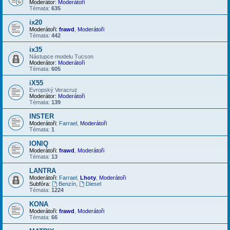
Moderátor:
Moderátoři
Témata:
635
ix20
Moderátoři:
frawd
,
Moderátoři
Témata:
442
ix35
Nástupce modelu Tucson
Moderátor:
Moderátoři
Témata:
605
iX55
Evropský Veracruz
Moderátor:
Moderátoři
Témata:
139
INSTER
Moderátoři:
Farrael
,
Moderátoři
Témata:
1
IONIQ
Moderátoři:
frawd
,
Moderátoři
Témata:
13
LANTRA
Moderátoři:
Farrael
,
Lhoty
,
Moderátoři
Subfóra:
Benzín
,
Diesel
Témata:
1224
KONA
Moderátoři:
frawd
,
Moderátoři
Témata:
66