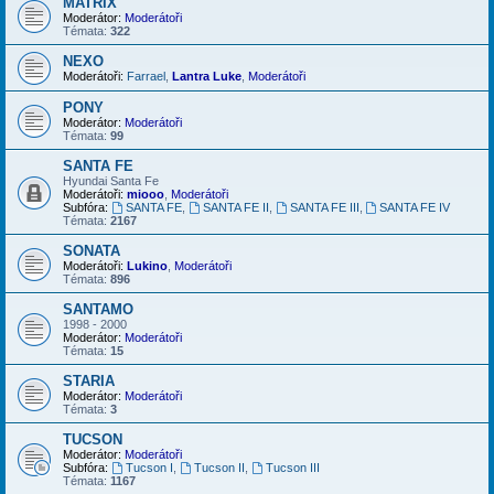
MATRIX
Moderátor:
Moderátoři
Témata:
322
NEXO
Moderátoři:
Farrael
,
Lantra Luke
,
Moderátoři
PONY
Moderátor:
Moderátoři
Témata:
99
SANTA FE
Hyundai Santa Fe
Moderátoři:
miooo
,
Moderátoři
Subfóra:
SANTA FE
,
SANTA FE II
,
SANTA FE III
,
SANTA FE IV
Témata:
2167
SONATA
Moderátoři:
Lukino
,
Moderátoři
Témata:
896
SANTAMO
1998 - 2000
Moderátor:
Moderátoři
Témata:
15
STARIA
Moderátor:
Moderátoři
Témata:
3
TUCSON
Moderátor:
Moderátoři
Subfóra:
Tucson I
,
Tucson II
,
Tucson III
Témata:
1167