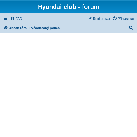
Hyundai club - forum
FAQ
Registrovat
Přihlásit se
H
Obsah fóra
Všeobecný pokec
l
e
d
a
t