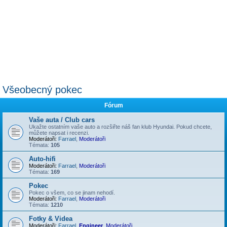
Všeobecný pokec
Fórum
Vaše auta / Club cars
Ukažte ostatním vaše auto a rozšiřte náš fan klub Hyundai. Pokud chcete,
můžete napsat i recenzi.
Moderátoři:
Farrael
,
Moderátoři
Témata:
105
Auto-hifi
Moderátoři:
Farrael
,
Moderátoři
Témata:
169
Pokec
Pokec o všem, co se jinam nehodí.
Moderátoři:
Farrael
,
Moderátoři
Témata:
1210
Fotky & Videa
Moderátoři:
Farrael
,
Engineer
,
Moderátoři