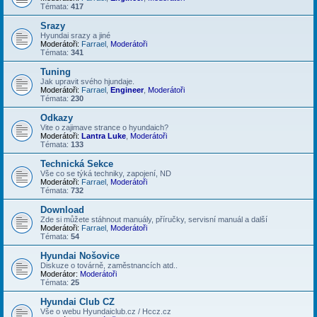
Témata:
417
Srazy
Hyundai srazy a jiné
Moderátoři:
Farrael
,
Moderátoři
Témata:
341
Tuning
Jak upravit svého hjundaje.
Moderátoři:
Farrael
,
Engineer
,
Moderátoři
Témata:
230
Odkazy
Vite o zajimave strance o hyundaich?
Moderátoři:
Lantra Luke
,
Moderátoři
Témata:
133
Technická Sekce
Vše co se týká techniky, zapojení, ND
Moderátoři:
Farrael
,
Moderátoři
Témata:
732
Download
Zde si můžete stáhnout manuály, příručky, servisní manuál a další
Moderátoři:
Farrael
,
Moderátoři
Témata:
54
Hyundai Nošovice
Diskuze o továrně, zaměstnancích atd..
Moderátor:
Moderátoři
Témata:
25
Hyundai Club CZ
Vše o webu Hyundaiclub.cz / Hccz.cz