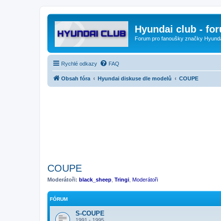
Hyundai club - fo
Forum pro fanoušky značky Hyund
Rychlé odkazy
FAQ
Obsah fóra
Hyundai diskuse dle modelů
COUPE
COUPE
Moderátoři:
black_sheep
,
Tringi
,
Moderátoři
FÓRUM
S-COUPE
1991 - 1995