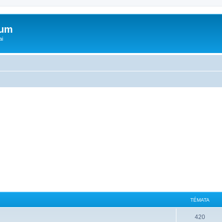
rum
ai
TÉMATA
420