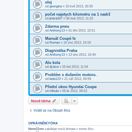
olej
od
georgina
»
15 kvě 2013, 20:35
počet najetych kilometru na 1 nadrž
od
jindra007
»
08 dub 2013, 11:25
Zdarma pneu
od
Anthony13
»
01 bře 2013, 15:51
Manuál Coupé fx
od
Ruman
»
16 úno 2013, 19:19
Diagnistika Praha
od
Anthony13
»
13 úno 2013, 10:40
Alu kola
od
dj.lava
»
25 led 2013, 11:54
Problém s dušením motoru.
od
lada123
»
21 zář 2012, 00:59
Přední okno Hyundai Coupe
od
mihula
»
05 lis 2012, 06:52
Nové téma
Vrátit se na Obsah fóra
OPRÁVNĚNÍ FÓRA
Nemůžete
zakládat nová témata v tomto fóru