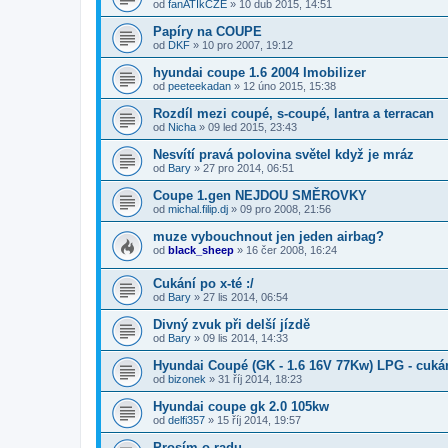
od
fanATIkCZE
»
10 dub 2015, 14:51
Papíry na COUPE
od
DKF
»
10 pro 2007, 19:12
hyundai coupe 1.6 2004 Imobilizer
od
peeteekadan
»
12 úno 2015, 15:38
Rozdíl mezi coupé, s-coupé, lantra a terracan
od
Nicha
»
09 led 2015, 23:43
Nesvítí pravá polovina světel když je mráz
od
Bary
»
27 pro 2014, 06:51
Coupe 1.gen NEJDOU SMĚROVKY
od
michal.filip.dj
»
09 pro 2008, 21:56
muze vybouchnout jen jeden airbag?
od
black_sheep
»
16 čer 2008, 16:24
Cukání po x-té :/
od
Bary
»
27 lis 2014, 06:54
Divný zvuk při delší jízdě
od
Bary
»
09 lis 2014, 14:33
Hyundai Coupé (GK - 1.6 16V 77Kw) LPG - cuká
od
bizonek
»
31 říj 2014, 18:23
Hyundai coupe gk 2.0 105kw
od
delfi357
»
15 říj 2014, 19:57
Prosím o radu