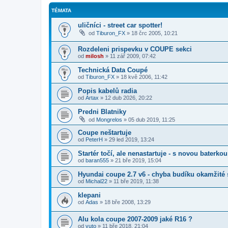
TÉMATA
uličníci - street car spotter!
od
Tiburon_FX
»
18 črc 2005, 10:21
Rozdeleni prispevku v COUPE sekci
od
milosh
»
11 zář 2009, 07:42
Technická Data Coupé
od
Tiburon_FX
»
18 kvě 2006, 11:42
Popis kabelů radia
od
Artax
»
12 dub 2026, 20:22
Predni Blatniky
od
Mongrelos
»
05 dub 2019, 11:25
Coupe neštartuje
od
PeterH
»
29 led 2019, 13:24
Startér točí, ale nenastartuje - s novou baterkou
od
baran555
»
21 bře 2019, 15:04
Hyundai coupe 2.7 v6 - chyba budíku okamžité 
od
Michal22
»
11 bře 2019, 11:38
klepani
od
Adas
»
18 bře 2008, 13:29
Alu kola coupe 2007-2009 jaké R16 ?
od
yuto
»
11 bře 2018, 21:04