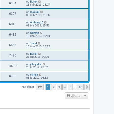
od
Borek
6154
15 kvě 2013, 23:07
od
raketak
6397
08 dub 2013, 11:36
od
Anthony13
6013
01 bře 2013, 15:51
od
Ruman
6432
16 úno 2013, 19:19
od
Josef
6655
13 úno 2013, 13:12
od
Borek
7426
27 led 2013, 00:00
od
johnyklec
10733
28 lis 2012, 23:52
od
mihula
6405
05 lis 2012, 06:52
Stránka
1
z
16
1
2
3
4
5
16
Další
785 témat
…
Přejít na