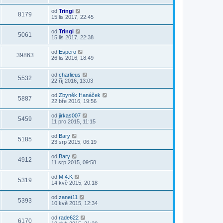
od
Tringi
8179
15 lis 2017, 22:45
od
Tringi
5061
15 lis 2017, 22:38
od
Espero
39863
26 lis 2016, 18:49
od
charlieus
5532
22 říj 2016, 13:03
od
Zbyněk Hanáček
5887
22 bře 2016, 19:56
od
jirkas007
5459
11 pro 2015, 11:15
od
Bary
5185
23 srp 2015, 06:19
od
Bary
4912
11 srp 2015, 09:58
od
M.4.K
5319
14 kvě 2015, 20:18
od
zanet11
5393
10 kvě 2015, 12:34
od
rade622
6170