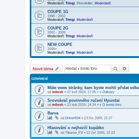
Moderátoři:
Tringi
,
Piskotkiller
,
Moderátoři
COUPE 1G
1996 - 2002
Moderátoři:
Tringi
,
Moderátoři
COUPE 2G
2002 - 2009
Moderátoři:
Tringi
,
Moderátoři
NEW COUPE
2009+
Moderátoři:
Tringi
,
Moderátoři
Hledat
Pokroč
Nové téma
OZNÁMENÍ
Máte www stránky, kam byste mohli přidat odk
od
milosh
»
07 kvě 2024, 17:05
» v
Odkazy
Srovnávač povinného ručení Hyundai
od
milosh
»
23 dub 2019, 14:24
» v
O tomto foru
Barva
od
DriverK04
»
13 črc 2005, 21:27
Hlasování o nejhezčí kupátko
od
Tiburon_FX
»
22 čer 2005, 22:23