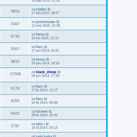
10 dub 2015, 21:30
od
indiaho
9854
17 bře 2015, 08:07
od
peeteekadan
5307
12 úno 2015, 15:38
od
Nicha
6735
10 led 2015, 21:12
od
Bary
5507
27 pro 2014, 06:51
od
ferera
9632
23 pro 2014, 18:18
od
black_sheep
27008
04 pro 2014, 17:29
od
Bary
6178
27 lis 2014, 12:17
od
Bary
8205
10 lis 2014, 05:58
od
bizonek
8420
08 lis 2014, 20:32
od
idam.i
5797
15 říj 2014, 20:13
od
rado fuska