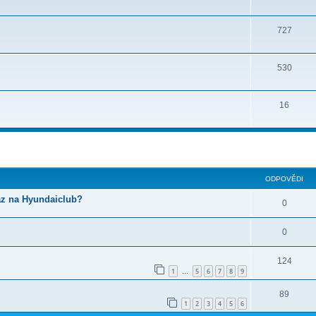
727
530
16
ilé hledání
ODPOVĚDI
az na Hyundaiclub?
0
0
124
1
5
6
7
8
9
…
89
1
2
3
4
5
6