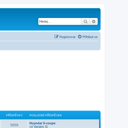
Hledat
Pokročilé hledání
Registrovat
Přihlásit se
PŘÍSPĚVKY
POSLEDNÍ PŘÍSPĚVEK
Huyndai S-coupe
5659
Z
od
Vargios