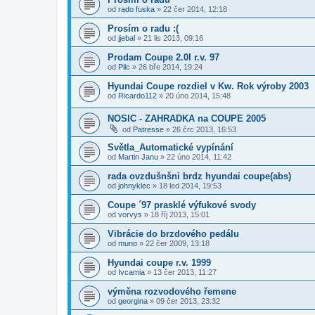
od
rado fuska
»
22 čer 2014, 12:18
Prosím o radu :(
od
jjebal
»
21 lis 2013, 09:16
Prodam Coupe 2.0l r.v. 97
od
Pilc
»
26 bře 2014, 19:24
Hyundai Coupe rozdiel v Kw. Rok výroby 2003
od
Ricardo112
»
20 úno 2014, 15:48
NOSIC - ZAHRADKA na COUPE 2005
od
Patresse
»
26 črc 2013, 16:53
Světla_Automatické vypínání
od
Martin Janu
»
22 úno 2014, 11:42
rada ovzdušnšni brdz hyundai coupe(abs)
od
johnyklec
»
18 led 2014, 19:53
Coupe ´97 prasklé výfukové svody
od
vorvys
»
18 říj 2013, 15:01
Vibrácie do brzdového pedálu
od
muno
»
22 čer 2009, 13:18
Hyundai coupe r.v. 1999
od
Ivcamia
»
13 čer 2013, 11:27
výměna rozvodového řemene
od
georgina
»
09 čer 2013, 23:32