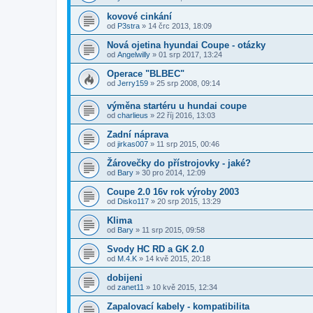
kovové cinkání
od
P3stra
»
14 črc 2013, 18:09
Nová ojetina hyundai Coupe - otázky
od
Angelwilly
»
01 srp 2017, 13:24
Operace "BLBEC"
od
Jerry159
»
25 srp 2008, 09:14
výměna startéru u hundai coupe
od
charlieus
»
22 říj 2016, 13:03
Zadní náprava
od
jirkas007
»
11 srp 2015, 00:46
Žárovečky do přístrojovky - jaké?
od
Bary
»
30 pro 2014, 12:09
Coupe 2.0 16v rok výroby 2003
od
Disko117
»
20 srp 2015, 13:29
Klima
od
Bary
»
11 srp 2015, 09:58
Svody HC RD a GK 2.0
od
M.4.K
»
14 kvě 2015, 20:18
dobijeni
od
zanet11
»
10 kvě 2015, 12:34
Zapalovací kabely - kompatibilita