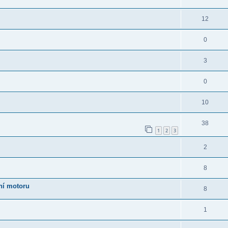
12
0
3
0
10
38
1
2
3
2
8
ní motoru
8
1