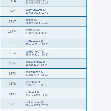
5456
22 čer 2014, 12:18
od
HyundaiV6
5901
20 čer 2014, 10:42
od
Pilc
5717
26 bře 2014, 19:24
od
Borek
16774
01 bře 2014, 01:22
od
Patresse
9827
25 úno 2014, 10:51
od
BiG FooT
6014
25 úno 2014, 10:27
od
Karamusa
6854
19 led 2014, 15:44
od
Patresse
9878
17 led 2014, 18:53
od
soban
7178
25 lis 2013, 08:24
od
M.4.K
6164
15 čer 2013, 14:50
od
Hardcam
6281
09 čer 2013, 23:33