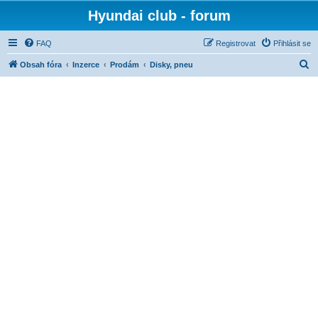
Hyundai club - forum
FAQ
Registrovat
Přihlásit se
H
Obsah fóra
Inzerce
Prodám
Disky, pneu
l
e
d
a
t