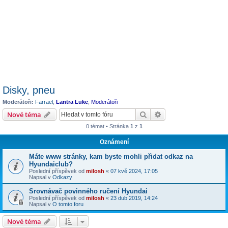
Disky, pneu
Moderátoři:
Farrael
,
Lantra Luke
,
Moderátoři
Hledat
Pokročilé hledání
Nové téma
0 témat • Stránka
1
z
1
Oznámení
Máte www stránky, kam byste mohli přidat odkaz na
Hyundaiclub?
Poslední příspěvek od
milosh
«
07 kvě 2024, 17:05
Napsal v
Odkazy
Srovnávač povinného ručení Hyundai
Poslední příspěvek od
milosh
«
23 dub 2019, 14:24
Napsal v
O tomto foru
Nové téma