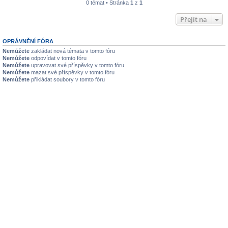
0 témat • Stránka
1
z
1
Přejít na
OPRÁVNĚNÍ FÓRA
Nemůžete
zakládat nová témata v tomto fóru
Nemůžete
odpovídat v tomto fóru
Nemůžete
upravovat své příspěvky v tomto fóru
Nemůžete
mazat své příspěvky v tomto fóru
Nemůžete
přikládat soubory v tomto fóru