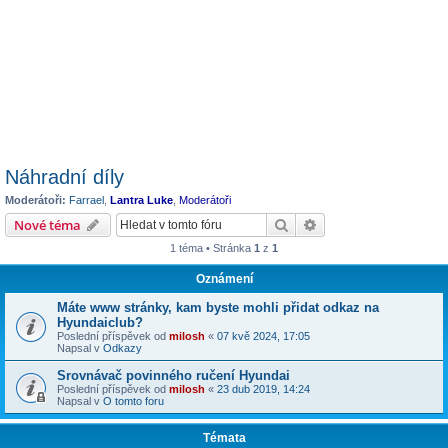
Náhradní díly
Moderátoři:
Farrael
,
Lantra Luke
,
Moderátoři
Hledat
Pokročilé hledání
Nové téma
1 téma • Stránka
1
z
1
Oznámení
Máte www stránky, kam byste mohli přidat odkaz na
Hyundaiclub?
Poslední příspěvek od
milosh
«
07 kvě 2024, 17:05
Napsal v
Odkazy
Srovnávač povinného ručení Hyundai
Poslední příspěvek od
milosh
«
23 dub 2019, 14:24
Napsal v
O tomto foru
Témata