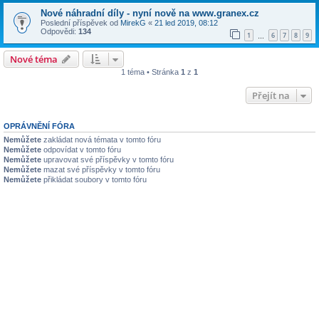
Nové náhradní díly - nyní nově na www.granex.cz
Poslední příspěvek od
MirekG
«
21 led 2019, 08:12
Odpovědi:
134
1
6
7
8
9
…
Nové téma
1 téma • Stránka
1
z
1
Přejít na
OPRÁVNĚNÍ FÓRA
Nemůžete
zakládat nová témata v tomto fóru
Nemůžete
odpovídat v tomto fóru
Nemůžete
upravovat své příspěvky v tomto fóru
Nemůžete
mazat své příspěvky v tomto fóru
Nemůžete
přikládat soubory v tomto fóru