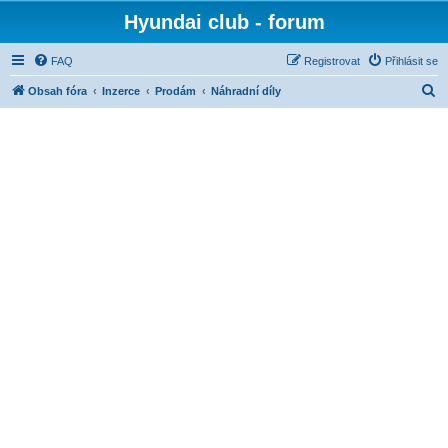
Hyundai club - forum
FAQ
Registrovat
Přihlásit se
H
Obsah fóra
Inzerce
Prodám
Náhradní díly
l
e
d
a
t