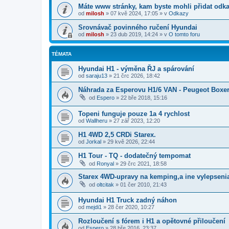
Máte www stránky, kam byste mohli přidat odk
od
milosh
»
07 kvě 2024, 17:05
» v
Odkazy
Srovnávač povinného ručení Hyundai
od
milosh
»
23 dub 2019, 14:24
» v
O tomto foru
TÉMATA
Hyundai H1 - výměna ŘJ a spárování
od
saraju13
»
21 črc 2026, 18:42
Náhrada za Esperovu H1/6 VAN - Peugeot Boxer
od
Espero
»
22 bře 2018, 15:16
Topeni funguje pouze 1a 4 rychlost
od
Wallheru
»
27 zář 2023, 12:20
H1 4WD 2,5 CRDi Starex.
od
Jorkal
»
29 kvě 2026, 22:44
H1 Tour - TQ - dodatečný tempomat
od
Ronyal
»
29 črc 2021, 18:58
Starex 4WD-upravy na kemping,a ine vylepsenia
od
oltcitak
»
01 čer 2010, 21:43
Hyundai H1 Truck zadný náhon
od
mejdi1
»
28 čer 2020, 10:27
Rozloučení s fórem i H1 a opětovné přiloučení
od
Espero
»
28 bře 2016, 23:37