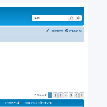
Hledat
Pokročilé hledání
Registrovat
Přihlásit se
1
2
3
4
5
6
Další
283 témat
ZOBRAZENÍ
POSLEDNÍ PŘÍSPĚVEK