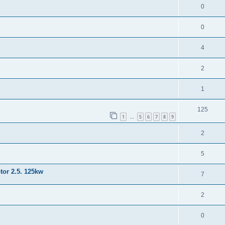
0
0
4
2
1
125
1
5
6
7
8
9
…
2
5
or 2.5. 125kw
7
2
0