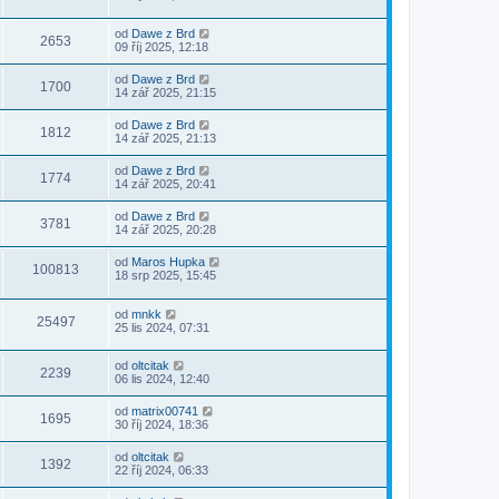
od
Dawe z Brd
2653
09 říj 2025, 12:18
od
Dawe z Brd
1700
14 zář 2025, 21:15
od
Dawe z Brd
1812
14 zář 2025, 21:13
od
Dawe z Brd
1774
14 zář 2025, 20:41
od
Dawe z Brd
3781
14 zář 2025, 20:28
od
Maros Hupka
100813
18 srp 2025, 15:45
od
mnkk
25497
25 lis 2024, 07:31
od
oltcitak
2239
06 lis 2024, 12:40
od
matrix00741
1695
30 říj 2024, 18:36
od
oltcitak
1392
22 říj 2024, 06:33