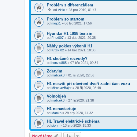
Problém s diferenciálem
od
Vidle
»
28 pro 2010, 01:47
Problem so startom
od
mejdi1
»
06 led 2021, 17:56
Hyundai H1 1998 benzin
od
Fritz007
»
13 dub 2021, 20:38
Náhly pokles výkonů H1
od
Krtek 82
»
14 bře 2021, 18:36
H1 skočené rozvody?
od
honzis885
»
07 bře 2021, 09:34
Zdravim
od
malicek3
»
01 lis 2020, 22:56
H1 nesviti při otevření dveří zadni čast vozu
od
MiroslavBajer
»
28 říj 2020, 08:49
Volnobjeh
od
malicek3
»
27 říj 2020, 21:38
H1 nenastartuje
od
Manko
»
29 srp 2020, 14:32
H1 Travel elektrické schéma
od
pionn
»
13 srp 2020, 15:33
Nové téma