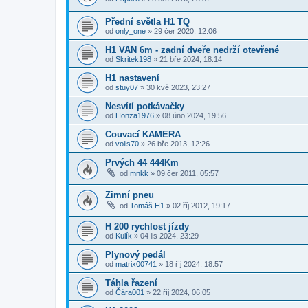
Přední světla H1 TQ
od
only_one
»
29 čer 2020, 12:06
H1 VAN 6m - zadní dveře nedrží otevřené
od
Skritek198
»
21 bře 2024, 18:14
H1 nastavení
od
stuy07
»
30 kvě 2023, 23:27
Nesvítí potkávačky
od
Honza1976
»
08 úno 2024, 19:56
Couvací KAMERA
od
volis70
»
26 bře 2013, 12:26
Prvých 44 444Km
od
mnkk
»
09 čer 2011, 05:57
Zimní pneu
od
Tomáš H1
»
02 říj 2012, 19:17
H 200 rychlost jízdy
od
Kulík
»
04 lis 2024, 23:29
Plynový pedál
od
matrix00741
»
18 říj 2024, 18:57
Táhla řazení
od
Čára001
»
22 říj 2024, 06:05