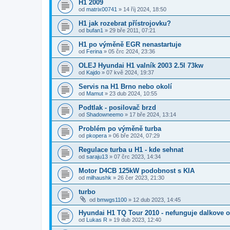
H1 2009
od
matrix00741
»
14 říj 2024, 18:50
H1 jak rozebrat přístrojovku?
od
bufan1
»
29 bře 2011, 07:21
H1 po výměně EGR nenastartuje
od
Ferina
»
05 črc 2024, 23:36
OLEJ Hyundai H1 valník 2003 2.5l 73kw
od
Kajdo
»
07 kvě 2024, 19:37
Servis na H1 Brno nebo okolí
od
Mamut
»
23 dub 2024, 10:55
Podtlak - posilovač brzd
od
Shadowneemo
»
17 bře 2024, 13:14
Problém po výměně turba
od
pkopera
»
06 bře 2024, 07:29
Regulace turba u H1 - kde sehnat
od
saraju13
»
07 črc 2023, 14:34
Motor D4CB 125kW podobnost s KIA
od
milhaushk
»
26 čer 2023, 21:30
turbo
od
bmwgs1100
»
12 dub 2023, 14:45
Hyundai H1 TQ Tour 2010 - nefunguje dalkove o
od
Lukas R
»
19 dub 2023, 12:40