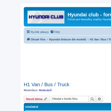
Hyundai club - fo
Forum pro fanoušky značky Hyund
Rychlé odkazy
FAQ
Obsah fóra
Hyundai diskuse dle modelů
H1 Van / Bus / T
H1 Van / Bus / Truck
Moderátor:
Moderátoři
Hledat
Pokroč
Nové téma
OZNÁMENÍ