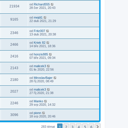
od
Richard555
21934
28 čer 2021, 20:43
od
mejdi1
9165
22 dub 2021, 21:29
od
Fritz007
2346
13 dub 2021, 20:38
od
Krtek 82
2466
14 bře 2021, 18:36
od
honzis885
2416
07 bře 2021, 09:34
od
malicek3
2143
01 lis 2020, 22:56
od
MiroslavBajer
2180
28 říj 2020, 08:49
od
malicek3
2027
27 říj 2020, 21:38
od
Manko
2246
29 srp 2020, 14:32
od
pionn
3096
18 srp 2020, 20:46
1
2
3
4
5
6
Další
283 témat