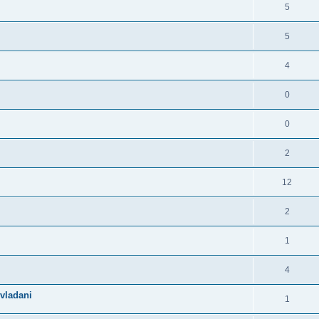
5
5
4
0
0
2
12
2
1
4
vladani
1