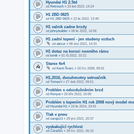
Hyundai H1 2.5td
od
Retrouch
»
23 led 2023, 14:24
H1 2BD 0825
od
H1 2BD 0825
»
22 lis 2022, 13:40
H1 valnik zadne brzdy
od
johnybuilder
»
08 lis 2022, 16:56
H1 zadní topení - jen studeny vzduch
od
alexur
»
08 úno 2021, 14:31
H1 dotaz na korozi nosného rámu
od
lumik
»
01 říj 2022, 10:21
Starex 4x4
od
Karel Švarc
»
18 črc 2008, 09:01
H1,2016, dvouhmotny setrvačník
od
TomasV
»
27 dub 2022, 09:51
Problém s odvzdušněním brzd
od
Ronyal
»
29 bře 2022, 16:00
Problém s topením H1 rok 2008 nový model mot
od
Hyundai H1
»
10 lis 2014, 19:41
Tlak v pneu
od
saraju13
»
29 pro 2021, 20:37
vyskakující rychlost
od
Čára001
»
28 črc 2021, 06:15