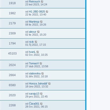
od
Retrouch
1918
23 led 2023, 14:24
od
H1 2BD 0825
1982
22 lis 2022, 13:40
od
Martinsp
2179
08 lis 2022, 19:26
od
alexur
2309
02 lis 2022, 15:20
od
ricik
1794
01 říj 2022, 17:15
od
IvanL
45103
02 črc 2022, 10:25
od
TomasV
2024
27 dub 2022, 13:58
od
slabostka
2664
31 bře 2022, 10:18
od
Honza Jahodář
6580
18 úno 2022, 13:32
od
saraju13
2020
29 pro 2021, 22:45
od
Čára001
2268
28 črc 2021, 06:15