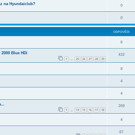
az na Hyundaiclub?
0
0
ODPOVĚDI
6
 2000 Blue HDi
432
1
25
26
27
28
29
…
8
4
4
...
269
1
14
15
16
17
18
…
4
67