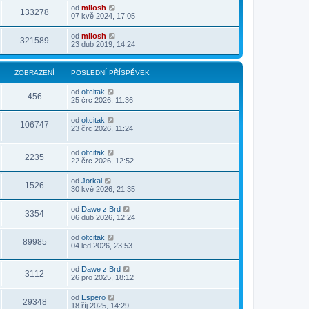
od
milosh
133278
07 kvě 2024, 17:05
od
milosh
321589
23 dub 2019, 14:24
ZOBRAZENÍ
POSLEDNÍ PŘÍSPĚVEK
od
oltcitak
456
25 črc 2026, 11:36
od
oltcitak
106747
23 črc 2026, 11:24
od
oltcitak
2235
22 črc 2026, 12:52
od
Jorkal
1526
30 kvě 2026, 21:35
od
Dawe z Brd
3354
06 dub 2026, 12:24
od
oltcitak
89985
04 led 2026, 23:53
od
Dawe z Brd
3112
26 pro 2025, 18:12
od
Espero
29348
18 říj 2025, 14:29