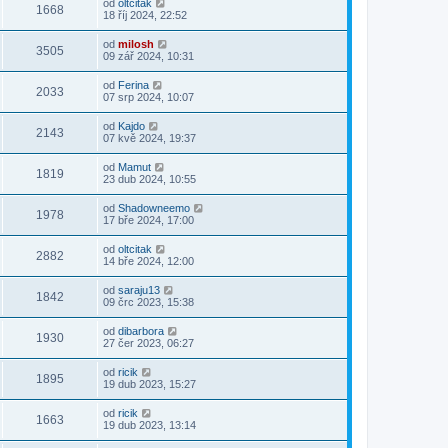
od
oltcitak
1668
18 říj 2024, 22:52
od
milosh
3505
09 zář 2024, 10:31
od
Ferina
2033
07 srp 2024, 10:07
od
Kajdo
2143
07 kvě 2024, 19:37
od
Mamut
1819
23 dub 2024, 10:55
od
Shadowneemo
1978
17 bře 2024, 17:00
od
oltcitak
2882
14 bře 2024, 12:00
od
saraju13
1842
09 črc 2023, 15:38
od
dibarbora
1930
27 čer 2023, 06:27
od
ricik
1895
19 dub 2023, 15:27
od
ricik
1663
19 dub 2023, 13:14