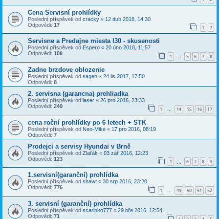
Cena Servisní prohlídky
Poslední příspěvek od
cracky
«
12 dub 2018, 14:30
Odpovědi:
17
1
2
Servisne a Predajne miesta I30 - skusenosti
Poslední příspěvek od
Espero
«
20 úno 2018, 11:57
Odpovědi:
109
1
5
6
7
8
…
Zadne brzdove oblozenie
Poslední příspěvek od
sagen
«
24 lis 2017, 17:50
Odpovědi:
8
2. servisna (garancna) prehliadka
Poslední příspěvek od
laser
«
26 pro 2016, 23:33
Odpovědi:
249
1
14
15
16
17
…
cena roční prohlídky po 6 letech + STK
Poslední příspěvek od
Neo-Mike
«
17 pro 2016, 08:19
Odpovědi:
7
Prodejci a servisy Hyundai v Brně
Poslední příspěvek od
Zlaťák
«
03 zář 2016, 12:23
Odpovědi:
123
1
6
7
8
9
…
1.servisní(garanční) prohlídka
Poslední příspěvek od
shawt
«
30 srp 2016, 23:20
Odpovědi:
776
1
49
50
51
52
…
3. servisní (garanční) prohlídka
Poslední příspěvek od
scarinko777
«
29 bře 2016, 12:54
Odpovědi:
71