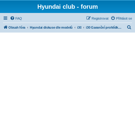
Hyundai club - forum
FAQ
Registrovat
Přihlásit se
H
Obsah fóra
Hyundai diskuse dle modelů
i30
i30 Garanční prohlídky, servis
l
e
d
a
t