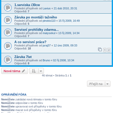
1.serviska i30cw
Poslední příspěvek od
Laxius
«
21 dub 2010, 20:31
Odpovědi:
7
Záruka po montáži tažného
Poslední příspěvek od
pinokio110
«
15 říj 2009, 16:49
Odpovědi:
5
Servisní prohlídky zdarma...
Poslední příspěvek od
matysekul
«
13 říj 2009, 14:34
Odpovědi:
7
A co servisní práce?
Poslední příspěvek od
juraj37
«
12 úno 2009, 09:33
Odpovědi:
18
1
2
Záruka 7let
Poslední příspěvek od
Bruno
«
02 říj 2008, 10:34
Odpovědi:
8
Nové téma
46 témat • Stránka
1
z
1
Přejít na
OPRÁVNĚNÍ FÓRA
Nemůžete
zakládat nová témata v tomto fóru
Nemůžete
odpovídat v tomto fóru
Nemůžete
upravovat své příspěvky v tomto fóru
Nemůžete
mazat své příspěvky v tomto fóru