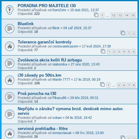
PORADNA PRO MAJITELE I30
Poslední příspěvek od
KamZehr
«
15 dub 2021, 13:37
Odpovědi:
222
1
12
13
14
15
…
Bluelink
Poslední příspěvek od
Birdr
«
04 zář 2024, 15:37
Odpovědi:
18
1
2
Tolerance garanční kontroly
Poslední příspěvek od
cestovatelcasem
«
17 kvě 2024, 17:38
Odpovědi:
77
1
2
3
4
5
6
Zvolávacia akcia kvôli RJ airbagu
Poslední příspěvek od
slabostka
«
27 úno 2020, 13:43
Odpovědi:
2
i30 závady po 50tis.km
Poslední příspěvek od
Martin 7777
«
17 lis 2019, 00:19
Odpovědi:
108
1
5
6
7
8
…
Prvá porucha na I30
Poslední příspěvek od
Pikacu86
«
29 bře 2019, 09:31
Odpovědi:
14
Nepřijdu o záruku? vymena brzd. desticek mimo autor.
servis
Poslední příspěvek od
soban
«
04 lis 2018, 19:42
Odpovědi:
7
servisná prehliadka - filtre
Poslední příspěvek od
tomasvlasak
«
08 črc 2018, 13:00
Odpovědi:
26
1
2