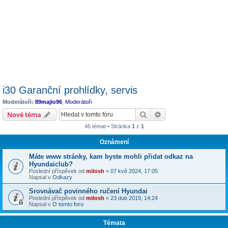
i30 Garanční prohlídky, servis
Moderátoři:
89majlo96
,
Moderátoři
Hledat
Pokročilé hledání
Nové téma
46 témat • Stránka
1
z
1
Oznámení
Máte www stránky, kam byste mohli přidat odkaz na
Hyundaiclub?
Poslední příspěvek od
milosh
«
07 kvě 2024, 17:05
Napsal v
Odkazy
Srovnávač povinného ručení Hyundai
Poslední příspěvek od
milosh
«
23 dub 2019, 14:24
Napsal v
O tomto foru
Témata