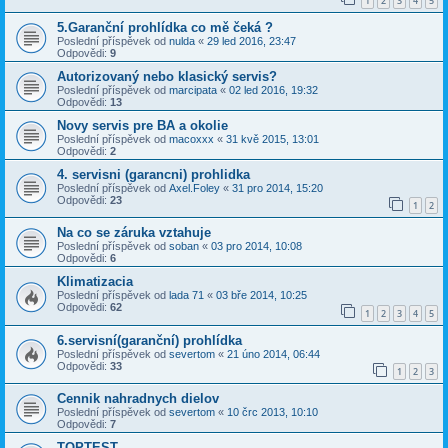
1
2
3
4
5
5.Garanční prohlídka co mě čeká ?
Poslední příspěvek od
nulda
«
29 led 2016, 23:47
Odpovědi:
9
Autorizovaný nebo klasický servis?
Poslední příspěvek od
marcipata
«
02 led 2016, 19:32
Odpovědi:
13
Novy servis pre BA a okolie
Poslední příspěvek od
macoxxx
«
31 kvě 2015, 13:01
Odpovědi:
2
4. servisni (garancni) prohlidka
Poslední příspěvek od
Axel.Foley
«
31 pro 2014, 15:20
Odpovědi:
23
1
2
Na co se záruka vztahuje
Poslední příspěvek od
soban
«
03 pro 2014, 10:08
Odpovědi:
6
Klimatizacia
Poslední příspěvek od
lada 71
«
03 bře 2014, 10:25
Odpovědi:
62
1
2
3
4
5
6.servisní(garanční) prohlídka
Poslední příspěvek od
severtom
«
21 úno 2014, 06:44
Odpovědi:
33
1
2
3
Cennik nahradnych dielov
Poslední příspěvek od
severtom
«
10 črc 2013, 10:10
Odpovědi:
7
TOPTEST