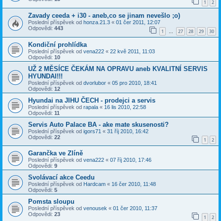
1
2
Zavady ceeda + i30 - aneb,co se jinam nevešlo ;o)
Poslední příspěvek od
honza.21.3
«
01 čer 2011, 12:07
Odpovědi:
443
1
27
28
29
30
…
Kondiční prohlídka
Poslední příspěvek od
vena222
«
22 kvě 2011, 11:03
Odpovědi:
10
UŽ 2 MĚSÍCE ČEKÁM NA OPRAVU aneb KVALITNÍ SERVIS
HYUNDAI!!!
Poslední příspěvek od
dvorlubor
«
05 pro 2010, 18:41
Odpovědi:
12
Hyundai na JIHU ČECH - prodejci a servis
Poslední příspěvek od
rapala
«
16 lis 2010, 22:58
Odpovědi:
11
Servis Auto Palace BA - ake mate skusenosti?
Poslední příspěvek od
igors71
«
31 říj 2010, 16:42
Odpovědi:
22
1
2
Garančka ve Zlíně
Poslední příspěvek od
vena222
«
07 říj 2010, 17:46
Odpovědi:
9
Svolávací akce Ceedu
Poslední příspěvek od
Hardcam
«
16 čer 2010, 11:48
Odpovědi:
5
Pomsta sloupu
Poslední příspěvek od
venousek
«
01 čer 2010, 11:37
Odpovědi:
23
1
2