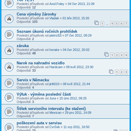
Poslední příspěvek od
Axel.Foley
«
04 čer 2013, 21:09
Odpovědi:
12
Cena výměny žárovky
Poslední příspěvek od
Vladak
«
01 bře 2013, 15:20
Odpovědi:
103
1
4
5
6
7
…
Seznam úkonů ročních prohlídek
Poslední příspěvek od
pietro32i
«
07 čer 2012, 09:29
Odpovědi:
2
záruka
Poslední příspěvek od
horake
«
04 čer 2012, 20:02
Odpovědi:
48
1
2
3
4
Narok na nahradni vozidlo
Poslední příspěvek od
Hardcam
«
09 kvě 2012, 23:30
Odpovědi:
33
1
2
3
Servis v Německu
Poslední příspěvek od
jiri6010
«
08 kvě 2012, 21:44
Odpovědi:
4
Výfuk - výměna poslední části
Poslední příspěvek od
Jura
«
15 úno 2012, 09:25
Odpovědi:
3
Štítek servisního intervalu (ke stažení)
Poslední příspěvek od
Mexican
«
29 pro 2011, 14:09
Odpovědi:
7
poškození auta v servisu
Poslední příspěvek od
Cvrček
«
11 srp 2011, 16:50
Odpovědi:
15