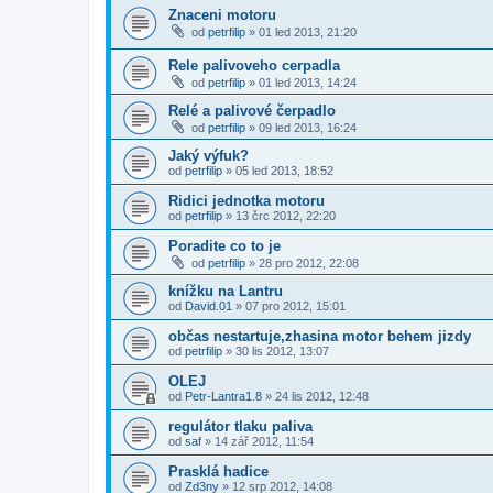
Znaceni motoru
od
petrfilip
»
01 led 2013, 21:20
Rele palivoveho cerpadla
od
petrfilip
»
01 led 2013, 14:24
Relé a palivové čerpadlo
od
petrfilip
»
09 led 2013, 16:24
Jaký výfuk?
od
petrfilip
»
05 led 2013, 18:52
Ridici jednotka motoru
od
petrfilip
»
13 črc 2012, 22:20
Poradite co to je
od
petrfilip
»
28 pro 2012, 22:08
knížku na Lantru
od
David.01
»
07 pro 2012, 15:01
občas nestartuje,zhasina motor behem jizdy
od
petrfilip
»
30 lis 2012, 13:07
OLEJ
od
Petr-Lantra1.8
»
24 lis 2012, 12:48
regulátor tlaku paliva
od
saf
»
14 zář 2012, 11:54
Prasklá hadice
od
Zd3ny
»
12 srp 2012, 14:08