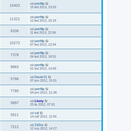
od
petrfilip
15403
15 led 2013, 23:03
od
petrfilip
11321
12 led 2013, 15:19
od
petrfilip
9106
11 led 2013, 22:06
od
petrfilip
10273
07 led 2013, 12:54
od
petrfilip
7378
04 led 2013, 18:51
od
petrfilip
9883
01 led 2013, 14:09
od
David.01
5798
07 pro 2012, 15:01
od
petrfilip
7780
04 pro 2012, 21:36
od
Lhoty
5897
25 lis 2012, 07:01
od
saf
5911
14 zář 2012, 11:54
od
Zd3ny
7212
12 srp 2012, 14:27