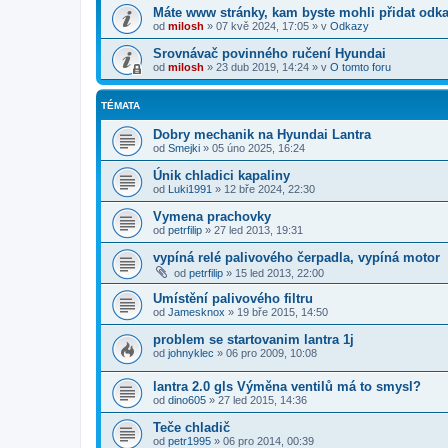
Máte www stránky, kam byste mohli přidat odk
od
milosh
»
07 kvě 2024, 17:05
» v
Odkazy
Srovnávač povinného ručení Hyundai
od
milosh
»
23 dub 2019, 14:24
» v
O tomto foru
TÉMATA
Dobry mechanik na Hyundai Lantra
od
Smejki
»
05 úno 2025, 16:24
Únik chladici kapaliny
od
Luki1991
»
12 bře 2024, 22:30
Vymena prachovky
od
petrfilip
»
27 led 2013, 19:31
vypíná relé palivového čerpadla, vypíná motor
od
petrfilip
»
15 led 2013, 22:00
Umístění palivového filtru
od
Jamesknox
»
19 bře 2015, 14:50
problem se startovanim lantra 1j
od
johnyklec
»
06 pro 2009, 10:08
lantra 2.0 gls Výměna ventilů má to smysl?
od
dino605
»
27 led 2015, 14:36
Teče chladič
od
petr1995
»
06 pro 2014, 00:39