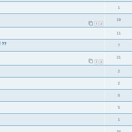
1
19
1
2
11
í ??
7
21
1
2
2
2
0
5
1
34