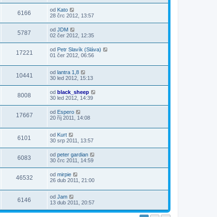
od
Kato
6166
28 črc 2012, 13:57
od
JDM
5787
02 čer 2012, 12:35
od
Petr Slavík (Sláva)
17221
01 čer 2012, 06:56
od
lantra 1,8
10441
30 led 2012, 15:13
od
black_sheep
8008
30 led 2012, 14:39
od
Espero
17667
20 říj 2011, 14:08
od
Kurt
6101
30 srp 2011, 13:57
od
peter gardian
6083
30 črc 2011, 14:59
od
mirpie
46532
26 dub 2011, 21:00
od
Jam
6146
13 dub 2011, 20:57