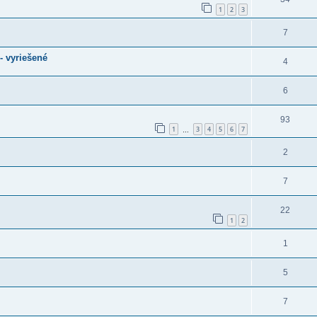
1
2
3
7
- vyriešené
4
6
93
1
3
4
5
6
7
…
2
7
22
1
2
1
5
7