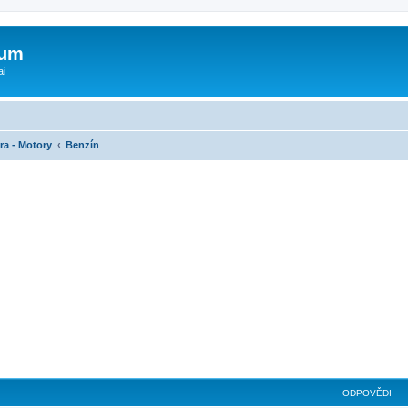
rum
ai
ra - Motory
Benzín
ilé hledání
ODPOVĚDI