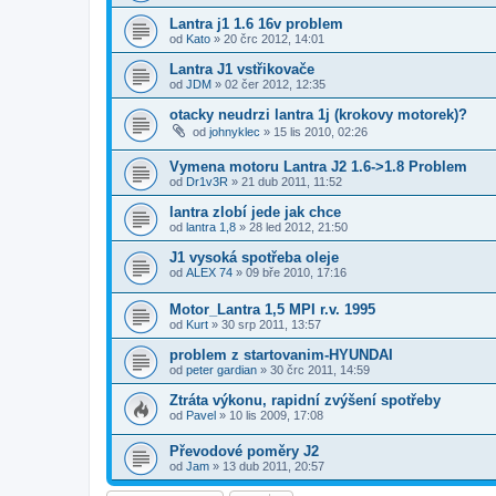
Lantra j1 1.6 16v problem
od
Kato
»
20 črc 2012, 14:01
Lantra J1 vstřikovače
od
JDM
»
02 čer 2012, 12:35
otacky neudrzi lantra 1j (krokovy motorek)?
od
johnyklec
»
15 lis 2010, 02:26
Vymena motoru Lantra J2 1.6->1.8 Problem
od
Dr1v3R
»
21 dub 2011, 11:52
lantra zlobí jede jak chce
od
lantra 1,8
»
28 led 2012, 21:50
J1 vysoká spotřeba oleje
od
ALEX 74
»
09 bře 2010, 17:16
Motor_Lantra 1,5 MPI r.v. 1995
od
Kurt
»
30 srp 2011, 13:57
problem z startovanim-HYUNDAI
od
peter gardian
»
30 črc 2011, 14:59
Ztráta výkonu, rapidní zvýšení spotřeby
od
Pavel
»
10 lis 2009, 17:08
Převodové poměry J2
od
Jam
»
13 dub 2011, 20:57