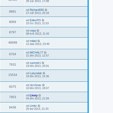
29 zář 2013, 17:08
od
Richard555
8891
27 zář 2013, 20:18
od
EditorPO
8069
15 črc 2013, 11:53
od
cepa
8797
08 kvě 2013, 11:42
od
milakl
46699
12 dub 2013, 23:45
od
MICHAL77
6704
21 bře 2013, 12:57
od
sazinek1
7631
19 bře 2013, 20:01
od
Lukyndak
15534
19 bře 2013, 15:36
od
xkrchnav
6075
10 bře 2013, 18:07
od
Lhoty
7953
04 bře 2013, 21:59
od
Limitz
8436
25 led 2013, 21:33