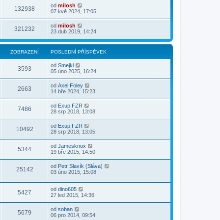
od
milosh
132938
07 kvě 2024, 17:05
od
milosh
321232
23 dub 2019, 14:24
ZOBRAZENÍ
POSLEDNÍ PŘÍSPĚVEK
od
Smejki
3593
05 úno 2025, 16:24
od
Axel.Foley
2663
14 bře 2024, 15:23
od
Exup.FZR
7486
28 srp 2018, 13:08
od
Exup.FZR
10492
28 srp 2018, 13:05
od
Jamesknox
5344
19 bře 2015, 14:50
od
Petr Slavík (Sláva)
25142
03 úno 2015, 15:08
od
dino605
5427
27 led 2015, 14:36
od
soban
5679
06 pro 2014, 09:54