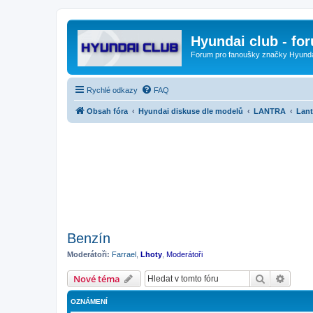
Hyundai club - fo
Forum pro fanoušky značky Hyund
Rychlé odkazy
FAQ
Obsah fóra
Hyundai diskuse dle modelů
LANTRA
Lant
Benzín
Moderátoři:
Farrael
,
Lhoty
,
Moderátoři
Hledat
Pokroč
Nové téma
OZNÁMENÍ