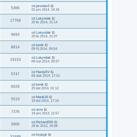
od
jaroslav5
5366
02 pro 2014, 16:16
od
Lukyndak
17769
20 lis 2014, 21:14
od
Lukyndak
9693
20 lis 2014, 21:07
od
lumik
8814
09 říj 2014, 09:54
od
Lukyndak
19153
09 srp 2014, 00:57
od
HardyKV
5747
06 dub 2014, 17:01
od
lumik
6029
25 led 2014, 01:12
od
Marik20
5519
19 led 2014, 17:10
od
arne
7376
19 pro 2013, 11:57
od
Richard555
5900
29 lis 2013, 18:08
od
hrubyjir
32489