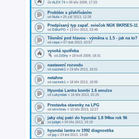
od
ALEX 74
»
05 bře 2008, 17:33
Problém s přehříváním
od
Nufa
»
25 zář 2013, 12:28
Predpísaný typ zapaľ. sviečok NGK BKR5ES-11 
od
EditorPO
»
13 črc 2013, 23:48
Těsnění pod hlavou - výměna u 1.5 - jak na to?
od
cepa
»
07 dub 2013, 03:57
vysoká spotřeba
od
Zd3ny
»
18 kvě 2009, 18:31
nastavení rozvodu
od
sazinek1
»
19 bře 2013, 16:51
netahne
od
sazinek1
»
18 bře 2013, 18:00
Hyundai Lantra kombi 1.6 emulze
od
Lukyndak
»
16 bře 2013, 01:26
Prestavba starenky na LPG
od
xkrchnav
»
10 bře 2013, 12:27
jaky olej patri do hyundai 1.8 94kw rok 96
od
judgin
»
04 bře 2013, 19:19
hyundai lantra rv 1992 diagnostika
od
jpg
»
23 led 2013, 14:08