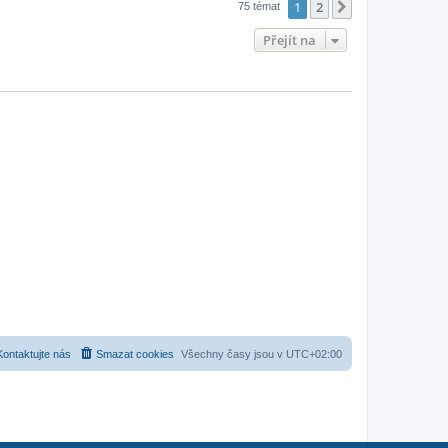
1
2
Další
75 témat
Přejít na
Kontaktujte nás
Smazat cookies
Všechny časy jsou v
UTC+02:00