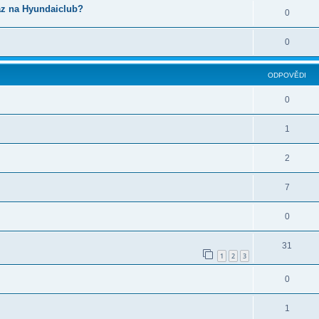
az na Hyundaiclub?
0
0
ODPOVĚDI
0
1
2
7
0
31
1
2
3
0
1