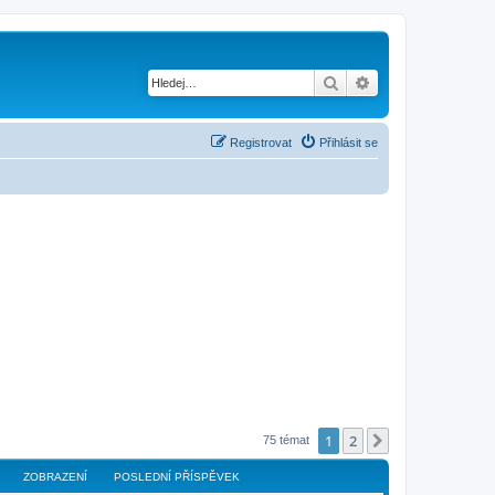
Hledat
Pokročilé hledání
Registrovat
Přihlásit se
1
2
Další
75 témat
ZOBRAZENÍ
POSLEDNÍ PŘÍSPĚVEK