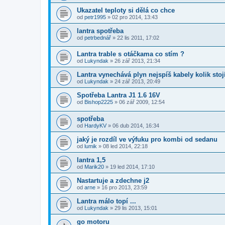
Ukazatel teploty si dělá co chce
od
petr1995
»
02 pro 2014, 13:43
lantra spotřeba
od
petrbednář
»
22 lis 2011, 17:02
Lantra trable s otáčkama co stím ?
od
Lukyndak
»
26 zář 2013, 21:34
Lantra vynechává plyn nejspíš kabely kolik stoj
od
Lukyndak
»
24 zář 2013, 20:49
Spotřeba Lantra J1 1.6 16V
od
Bishop2225
»
06 zář 2009, 12:54
spotřeba
od
HardyKV
»
06 dub 2014, 16:34
jaký je rozdíl ve výfuku pro kombi od sedanu
od
lumik
»
08 led 2014, 22:18
lantra 1,5
od
Marik20
»
19 led 2014, 17:10
Nastartuje a zdechne j2
od
arne
»
16 pro 2013, 23:59
Lantra málo topí ...
od
Lukyndak
»
29 lis 2013, 15:01
go motoru