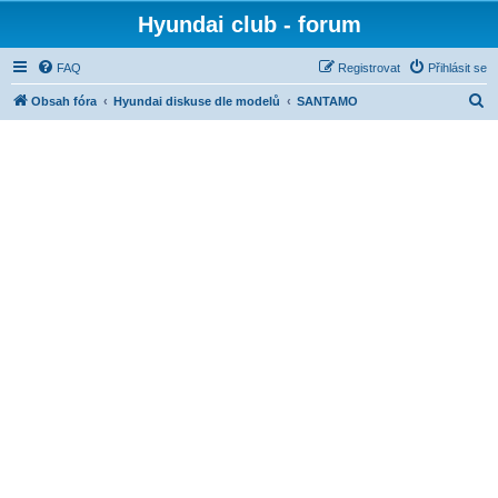
Hyundai club - forum
FAQ
Registrovat
Přihlásit se
H
Obsah fóra
Hyundai diskuse dle modelů
SANTAMO
l
e
d
a
t