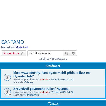
SANTAMO
Moderátor:
Moderátoři
Hledat
Pokročilé hledání
Nové téma
15 témat • Stránka
1
z
1
Oznámení
Máte www stránky, kam byste mohli přidat odkaz na
Hyundaiclub?
Poslední příspěvek od
milosh
«
07 kvě 2024, 17:05
Napsal v
Odkazy
Srovnávač povinného ručení Hyundai
Poslední příspěvek od
milosh
«
23 dub 2019, 14:24
Napsal v
O tomto foru
Témata