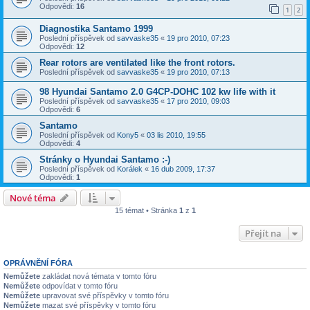
Odpovědi:
16
1
2
Diagnostika Santamo 1999
Poslední příspěvek od
savvaske35
«
19 pro 2010, 07:23
Odpovědi:
12
Rear rotors are ventilated like the front rotors.
Poslední příspěvek od
savvaske35
«
19 pro 2010, 07:13
98 Hyundai Santamo 2.0 G4CP-DOHC 102 kw life with it
Poslední příspěvek od
savvaske35
«
17 pro 2010, 09:03
Odpovědi:
6
Santamo
Poslední příspěvek od
Kony5
«
03 lis 2010, 19:55
Odpovědi:
4
Stránky o Hyundai Santamo :-)
Poslední příspěvek od
Korálek
«
16 dub 2009, 17:37
Odpovědi:
1
Nové téma
15 témat • Stránka
1
z
1
Přejít na
OPRÁVNĚNÍ FÓRA
Nemůžete
zakládat nová témata v tomto fóru
Nemůžete
odpovídat v tomto fóru
Nemůžete
upravovat své příspěvky v tomto fóru
Nemůžete
mazat své příspěvky v tomto fóru