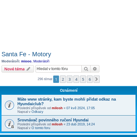
Santa Fe - Motory
Moderátoři:
miooo
,
Moderátoři
Hledat
Pokročilé hledání
Nové téma
1
2
3
4
5
6
Další
296 témat
Oznámení
Máte www stránky, kam byste mohli přidat odkaz na
Hyundaiclub?
Poslední příspěvek od
milosh
«
07 kvě 2024, 17:05
Napsal v
Odkazy
Srovnávač povinného ručení Hyundai
Poslední příspěvek od
milosh
«
23 dub 2019, 14:24
Napsal v
O tomto foru