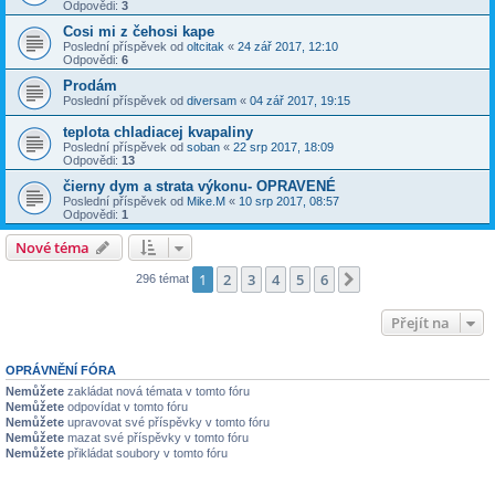
Odpovědi:
3
Cosi mi z čehosi kape
Poslední příspěvek od
oltcitak
«
24 zář 2017, 12:10
Odpovědi:
6
Prodám
Poslední příspěvek od
diversam
«
04 zář 2017, 19:15
teplota chladiacej kvapaliny
Poslední příspěvek od
soban
«
22 srp 2017, 18:09
Odpovědi:
13
čierny dym a strata výkonu- OPRAVENÉ
Poslední příspěvek od
Mike.M
«
10 srp 2017, 08:57
Odpovědi:
1
Nové téma
1
2
3
4
5
6
Další
296 témat
Přejít na
OPRÁVNĚNÍ FÓRA
Nemůžete
zakládat nová témata v tomto fóru
Nemůžete
odpovídat v tomto fóru
Nemůžete
upravovat své příspěvky v tomto fóru
Nemůžete
mazat své příspěvky v tomto fóru
Nemůžete
přikládat soubory v tomto fóru