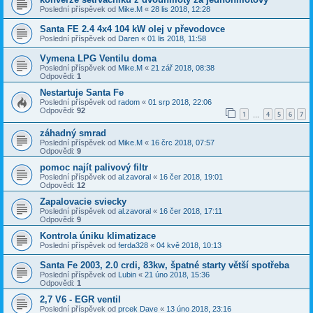
Poslední příspěvek od
Mike.M
«
28 lis 2018, 12:28
Santa FE 2.4 4x4 104 kW olej v převodovce
Poslední příspěvek od
Daren
«
01 lis 2018, 11:58
Vymena LPG Ventilu doma
Poslední příspěvek od
Mike.M
«
21 zář 2018, 08:38
Odpovědi:
1
Nestartuje Santa Fe
Poslední příspěvek od
radom
«
01 srp 2018, 22:06
Odpovědi:
92
1
4
5
6
7
…
záhadný smrad
Poslední příspěvek od
Mike.M
«
16 črc 2018, 07:57
Odpovědi:
9
pomoc najít palivový filtr
Poslední příspěvek od
al.zavoral
«
16 čer 2018, 19:01
Odpovědi:
12
Zapalovacie sviecky
Poslední příspěvek od
al.zavoral
«
16 čer 2018, 17:11
Odpovědi:
9
Kontrola úniku klimatizace
Poslední příspěvek od
ferda328
«
04 kvě 2018, 10:13
Santa Fe 2003, 2.0 crdi, 83kw, špatné starty větší spotřeba
Poslední příspěvek od
Lubin
«
21 úno 2018, 15:36
Odpovědi:
1
2,7 V6 - EGR ventil
Poslední příspěvek od
prcek Dave
«
13 úno 2018, 23:16