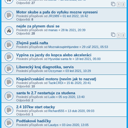
Odpovědi:
27
1
2
Motor skube a pafa do vyfuku mozne vyreseni
Poslední příspěvek od
JR1989
«
01 led 2022, 16:42
Odpovědi:
8
nejde za plynem dusi se
Poslední příspěvek od
manas
«
28 lis 2021, 20:39
Odpovědi:
28
1
2
Zřejmě padá nafta
Poslední příspěvek od
Moznakoupimhjundee
«
29 zář 2021, 05:53
Vypína za jazdy do kopca alebo akceleráci
Poslední příspěvek od
Hyundai santa fe
«
18 led 2021, 05:00
Liberecký kraj diagnotika, servis
Poslední příspěvek od
Ozzyman
«
03 led 2021, 10:29
Klepání/cvakání motoru (nevím jak to nazvat)
Poslední příspěvek od
TazikCRDi
«
15 lis 2020, 20:41
Odpovědi:
10
santa fe 2.7 nestartuje za studena
Poslední příspěvek od
Ludo
«
05 srp 2020, 13:40
Odpovědi:
2
2.4 107kw start otacky
Poslední příspěvek od
Richard555
«
13 dub 2020, 09:03
Odpovědi:
1
Podtlakové hadičky
Poslední příspěvek od
Laudys
«
03 úno 2020, 13:05