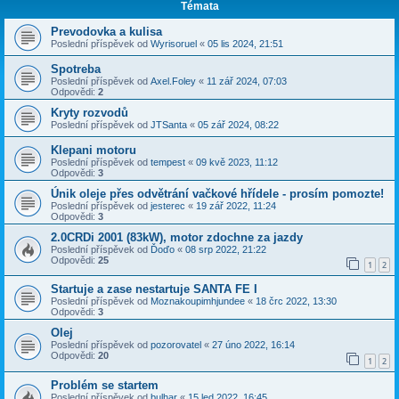
Témata
Prevodovka a kulisa
Poslední příspěvek od
Wyrisoruel
«
05 lis 2024, 21:51
Spotreba
Poslední příspěvek od
Axel.Foley
«
11 zář 2024, 07:03
Odpovědi:
2
Kryty rozvodů
Poslední příspěvek od
JTSanta
«
05 zář 2024, 08:22
Klepani motoru
Poslední příspěvek od
tempest
«
09 kvě 2023, 11:12
Odpovědi:
3
Únik oleje přes odvětrání vačkové hřídele - prosím pomozte!
Poslední příspěvek od
jesterec
«
19 zář 2022, 11:24
Odpovědi:
3
2.0CRDi 2001 (83kW), motor zdochne za jazdy
Poslední příspěvek od
Ďoďo
«
08 srp 2022, 21:22
Odpovědi:
25
1
2
Startuje a zase nestartuje SANTA FE I
Poslední příspěvek od
Moznakoupimhjundee
«
18 črc 2022, 13:30
Odpovědi:
3
Olej
Poslední příspěvek od
pozorovatel
«
27 úno 2022, 16:14
Odpovědi:
20
1
2
Problém se startem
Poslední příspěvek od
bulhar
«
15 led 2022, 16:45