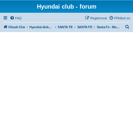
Hyundai club - forum
FAQ
Registrovat
Přihlásit se
H
Obsah fóra
Hyundai diskuse dle modelů
SANTA FE
SANTA FE
Santa Fe - Motory
l
e
d
a
t