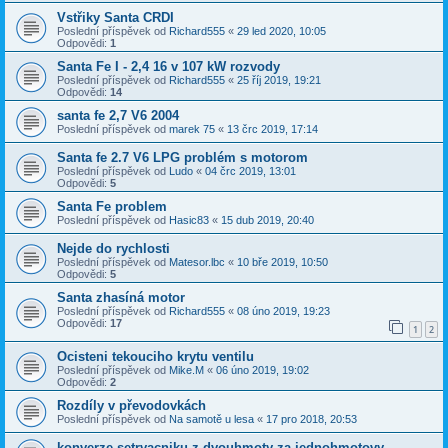
Vstřiky Santa CRDI
Poslední příspěvek od
Richard555
«
29 led 2020, 10:05
Odpovědi:
1
Santa Fe I - 2,4 16 v 107 kW rozvody
Poslední příspěvek od
Richard555
«
25 říj 2019, 19:21
Odpovědi:
14
santa fe 2,7 V6 2004
Poslední příspěvek od
marek 75
«
13 črc 2019, 17:14
Santa fe 2.7 V6 LPG problém s motorom
Poslední příspěvek od
Ludo
«
04 črc 2019, 13:01
Odpovědi:
5
Santa Fe problem
Poslední příspěvek od
Hasic83
«
15 dub 2019, 20:40
Nejde do rychlosti
Poslední příspěvek od
Matesor.lbc
«
10 bře 2019, 10:50
Odpovědi:
5
Santa zhasíná motor
Poslední příspěvek od
Richard555
«
08 úno 2019, 19:23
Odpovědi:
17
1
2
Ocisteni tekouciho krytu ventilu
Poslední příspěvek od
Mike.M
«
06 úno 2019, 19:02
Odpovědi:
2
Rozdíly v převodovkách
Poslední příspěvek od
Na samotě u lesa
«
17 pro 2018, 20:53
konverze setrvacniku z dvouhmoty za jednohmotovy