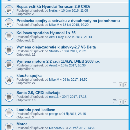
Repas vstřiků Hyundai Terracan 2.9 CRDi
Poslední příspěvek od
Neťas
«
10 úno 2018, 11:08
Odpovědi:
2
Prestavba spojky a setrvaku z dvouhmoty na jednohmotu
Poslední příspěvek od
Mike.M
«
18 led 2018, 10:20
Kolísavá spotřeba Hyundai i x 35
Poslední příspěvek od
Axel.Foley
«
22 lis 2017, 21:14
Odpovědi:
2
Vymena oleja-zadretie klukovky-2,7 V6 Delta
Poslední příspěvek od
V6lado
«
19 lis 2017, 20:21
Odpovědi:
12
Vymena motoru 2.2 crdi 114kW, D4EB 2008 r.v.
Poslední příspěvek od
Aron1
«
18 lis 2017, 10:36
Odpovědi:
4
klouže spojka
Poslední příspěvek od
Mike.M
«
08 lis 2017, 14:50
Odpovědi:
27
1
2
Santa 2.0, CRDi stávkuje
Poslední příspěvek od
miro13
«
30 říj 2017, 17:13
Odpovědi:
16
1
2
Lambda pred katikem
Poslední příspěvek od
petr.gr
«
04 říj 2017, 23:45
Odpovědi:
3
Motor
Poslední příspěvek od
Richard555
«
29 zář 2017, 14:26