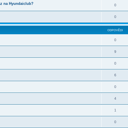
az na Hyundaiclub?
0
0
ODPOVĚDI
0
9
0
6
0
4
1
0