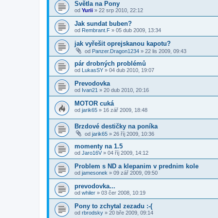
Světla na Pony
od
Yurii
»
22 srp 2010, 22:12
Jak sundat buben?
od
Rembrant.F
»
05 dub 2009, 13:34
jak vyřešit oprejskanou kapotu?
od
Panzer.Dragon1234
»
22 lis 2009, 09:43
pár drobných problémů
od
LukasSY
»
04 dub 2010, 19:07
Prevodovka
od
Ivan21
»
20 dub 2010, 20:16
MOTOR cuká
od
jarik65
»
16 zář 2009, 18:48
Brzdové destičky na poníka
od
jarik65
»
26 říj 2009, 10:36
momenty na 1.5
od
Jaro16V
»
04 říj 2009, 14:12
Problem s ND a klepanim v prednim kole
od
jamesonek
»
09 zář 2009, 09:50
prevodovka...
od
whiler
»
03 čer 2008, 10:19
Pony to zchytal zezadu :-(
od
rbrodsky
»
20 bře 2009, 09:14