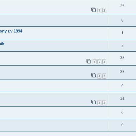
25
1
2
0
ny r.v 1994
1
ník
2
38
1
2
3
28
1
2
0
21
1
2
0
0