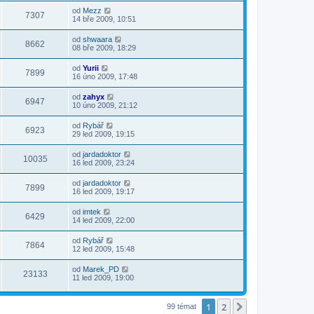
od
Mezz
7307
14 bře 2009, 10:51
od
shwaara
8662
08 bře 2009, 18:29
od
Yurii
7899
16 úno 2009, 17:48
od
zahyx
6947
10 úno 2009, 21:12
od
Rybář
6923
29 led 2009, 19:15
od
jardadoktor
10035
16 led 2009, 23:24
od
jardadoktor
7899
16 led 2009, 19:17
od
imtek
6429
14 led 2009, 22:00
od
Rybář
7864
12 led 2009, 15:48
od
Marek_PD
23133
11 led 2009, 19:00
1
2
Další
99 témat