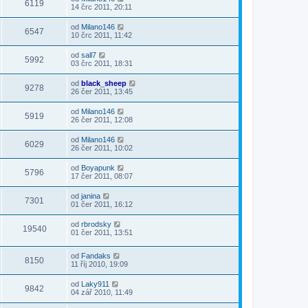
6119
14 črc 2011, 20:11
od
Milano146
6547
10 črc 2011, 11:42
od
sall7
5992
03 črc 2011, 18:31
od
black_sheep
9278
26 čer 2011, 13:45
od
Milano146
5919
26 čer 2011, 12:08
od
Milano146
6029
26 čer 2011, 10:02
od
Boyapunk
5796
17 čer 2011, 08:07
od
janina
7301
01 čer 2011, 16:12
od
rbrodsky
19540
01 čer 2011, 13:51
od
Fandaks
8150
11 říj 2010, 19:09
od
Laky911
9842
04 zář 2010, 11:49