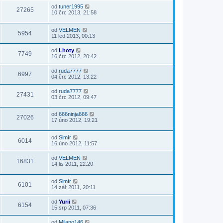
od
tuner1995
27265
10 črc 2013, 21:58
od
VELMEN
5954
11 led 2013, 00:13
od
Lhoty
7749
16 črc 2012, 20:42
od
ruda7777
6997
04 črc 2012, 13:22
od
ruda7777
27431
03 črc 2012, 09:47
od
666ninja666
27026
17 úno 2012, 19:21
od
Simír
6014
16 úno 2012, 11:57
od
VELMEN
16831
14 lis 2011, 22:20
od
Simír
6101
14 zář 2011, 20:11
od
Yurii
6154
15 srp 2011, 07:36
od
Milano146