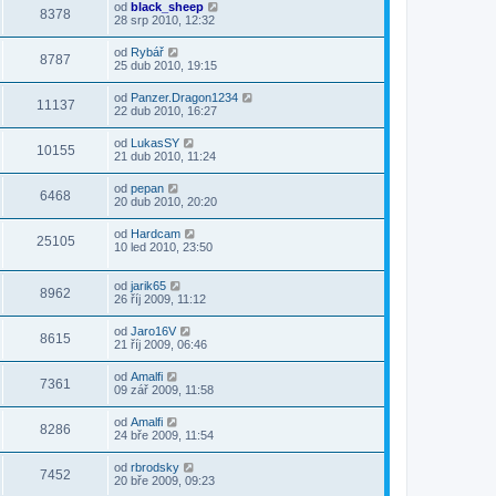
od
black_sheep
8378
28 srp 2010, 12:32
od
Rybář
8787
25 dub 2010, 19:15
od
Panzer.Dragon1234
11137
22 dub 2010, 16:27
od
LukasSY
10155
21 dub 2010, 11:24
od
pepan
6468
20 dub 2010, 20:20
od
Hardcam
25105
10 led 2010, 23:50
od
jarik65
8962
26 říj 2009, 11:12
od
Jaro16V
8615
21 říj 2009, 06:46
od
Amalfi
7361
09 zář 2009, 11:58
od
Amalfi
8286
24 bře 2009, 11:54
od
rbrodsky
7452
20 bře 2009, 09:23