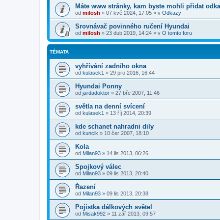
Máte www stránky, kam byste mohli přidat odk
od
milosh
»
07 kvě 2024, 17:05
» v
Odkazy
Srovnávač povinného ručení Hyundai
od
milosh
»
23 dub 2019, 14:24
» v
O tomto foru
TÉMATA
vyhřívání zadního okna
od
kulasek1
»
29 pro 2016, 16:44
Hyundai Ponny
od
jardadoktor
»
27 bře 2007, 11:46
světla na denní svícení
od
kulasek1
»
13 říj 2014, 20:39
kde schanet nahradni dily
od
kuncik
»
10 čer 2007, 18:10
Kola
od
Milan93
»
14 lis 2013, 06:26
Spojkový válec
od
Milan93
»
09 lis 2013, 20:40
Řazení
od
Milan93
»
09 lis 2013, 20:38
Pojistka dálkových světel
od
Misak992
»
11 zář 2013, 09:57