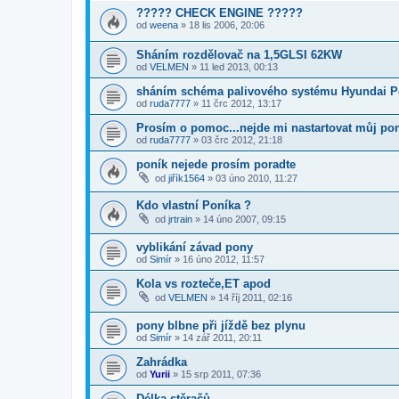
????? CHECK ENGINE ?????
od
weena
»
18 lis 2006, 20:06
Sháním rozdělovač na 1,5GLSI 62KW
od
VELMEN
»
11 led 2013, 00:13
sháním schéma palivového systému Hyundai Po
od
ruda7777
»
11 črc 2012, 13:17
Prosím o pomoc...nejde mi nastartovat můj po
od
ruda7777
»
03 črc 2012, 21:18
poník nejede prosím poradte
od
jiřík1564
»
03 úno 2010, 11:27
Kdo vlastní Poníka ?
od
jrtrain
»
14 úno 2007, 09:15
vyblikání závad pony
od
Simír
»
16 úno 2012, 11:57
Kola vs rozteče,ET apod
od
VELMEN
»
14 říj 2011, 02:16
pony blbne při jíždě bez plynu
od
Simír
»
14 zář 2011, 20:11
Zahrádka
od
Yurii
»
15 srp 2011, 07:36
Délka stěračů