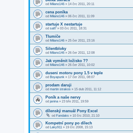
od
Milano146
»
14 črc 2011, 20:11
cena poníka
od
Milano146
»
06 črc 2011, 11:09
startuje X nestartuje
od
sall7
»
03 črc 2011, 18:31
Tlumiče
od
Milano146
»
25 čer 2011, 23:16
Silentbloky
od
Milano146
»
26 čer 2011, 12:08
Jak vyměnit ložisko ??
od
Milano146
»
26 čer 2011, 10:02
duseni motoru pony 1.5 v teple
od
Boyapunk
»
17 čer 2011, 08:07
prodam daruji
od
martin strakos
»
15 dub 2011, 11:12
Poník a naše nervy
od
janina
»
23 bře 2011, 19:59
dílenský manuál Pony Excel
od
Fandaks
»
10 črc 2010, 21:10
Kompetní pony po dílech
od
Laky911
»
19 črc 2008, 15:13