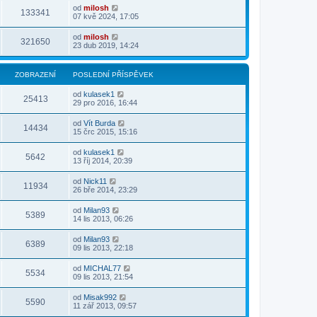
od
milosh
133341
07 kvě 2024, 17:05
od
milosh
321650
23 dub 2019, 14:24
ZOBRAZENÍ
POSLEDNÍ PŘÍSPĚVEK
od
kulasek1
25413
29 pro 2016, 16:44
od
Vít Burda
14434
15 črc 2015, 15:16
od
kulasek1
5642
13 říj 2014, 20:39
od
Nick11
11934
26 bře 2014, 23:29
od
Milan93
5389
14 lis 2013, 06:26
od
Milan93
6389
09 lis 2013, 22:18
od
MICHAL77
5534
09 lis 2013, 21:54
od
Misak992
5590
11 zář 2013, 09:57