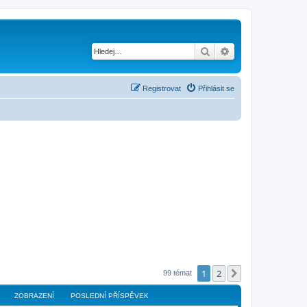
Hledat
Pokročilé hledání
Registrovat
Přihlásit se
1
2
Další
99 témat
ZOBRAZENÍ
POSLEDNÍ PŘÍSPĚVEK