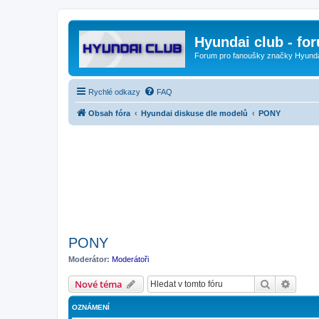
Hyundai club - fo
Forum pro fanoušky značky Hyund
Rychlé odkazy
FAQ
Obsah fóra
Hyundai diskuse dle modelů
PONY
PONY
Moderátor:
Moderátoři
Hledat
Pokroč
Nové téma
OZNÁMENÍ