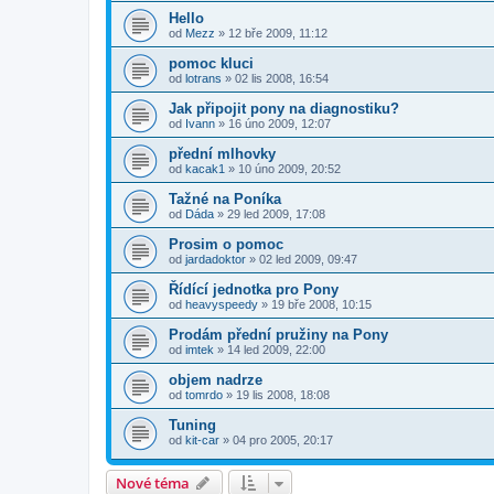
Hello
od
Mezz
»
12 bře 2009, 11:12
pomoc kluci
od
lotrans
»
02 lis 2008, 16:54
Jak připojit pony na diagnostiku?
od
Ivann
»
16 úno 2009, 12:07
přední mlhovky
od
kacak1
»
10 úno 2009, 20:52
Tažné na Poníka
od
Dáda
»
29 led 2009, 17:08
Prosim o pomoc
od
jardadoktor
»
02 led 2009, 09:47
Řídící jednotka pro Pony
od
heavyspeedy
»
19 bře 2008, 10:15
Prodám přední pružiny na Pony
od
imtek
»
14 led 2009, 22:00
objem nadrze
od
tomrdo
»
19 lis 2008, 18:08
Tuning
od
kit-car
»
04 pro 2005, 20:17
Nové téma