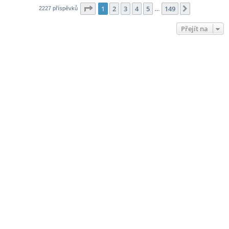
Stránka
1
z
149
1
2
3
4
5
149
Další
2227 příspěvků
…
Přejít na