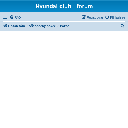
Hyundai club - forum
FAQ
Registrovat
Přihlásit se
H
Obsah fóra
Všeobecný pokec
Pokec
l
e
d
a
t