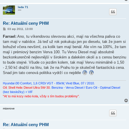
lada 71
***
Re: Aktuální ceny PHM
P
03 srp 2011, 13:00
ř
í
Farrael:
Ano, tu víkendovou slevovou akci, mají na všechna paliva co
s
tam mají v nabídce. Já teď už rok pokukuju jen po dieselu, tak že jsem si
p
ě
bohužel včera nevšiml, za kolik tam mají benál. Ale vím na 100%, že tam
v
mají i prémiový benzim Verva 100. Tu Vervu Diesel mají absolutně
e
k
bezkonkurenčně nejlevnější v širokém a dalekém okolí a s cenou benzinu
to bude stejné. Všude co jezdim kolem, tak mají Vervu minimálně o 1,50
- 2,50 kč dražší na litru, tak že na Prahu to je skutečně fantastická cena.
Snad jim tato cenová politika vydrží co nejdéle
Hyundai i30 Comfort, 1,6 CRDi VGT - 85kW, Vivid Blue, 07 / 2010.
Oil: Shell Helix Diesel Ultra 5W-30.
Benzina - Verva Diesel / Euro Oil - Optimal Diesel
(bez biosložky) + VIF
"Ať to má kozy nebo kola, vždy s tím budou problémy".
mizerove
Re: Aktuální ceny PHM