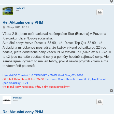
lada 71
***
Re: Aktuální ceny PHM
P
03 srp 2011, 08:31
ř
í
Včera 2.9., jsem opět tankoval na čerpačce Star (Benzina) v Praze na
s
Krejcárku, ulice Novovysočanská.
p
ě
Aktuální ceny: Verva Diesel = 33.90,- kč. Diesel Top Q = 32.90,- kč.
v
A obsluha mi dokonce prozradila, že každý víkend od pátku od 22h do
e
k
neděle, ještě dodatečně ceny všech PHM zlevňují o 0,50kč až o 1,- kč. A
to už jsou na naše současné ceny a poměry hoodně zajímavé ceny. Ale
samozřejmě význam to má jen tehdy, pokud někdo projíždí kolem a má
to víceméně po cestě.
Hyundai i30 Comfort, 1,6 CRDi VGT - 85kW, Vivid Blue, 07 / 2010.
Oil: Shell Helix Diesel Ultra 5W-30.
Benzina - Verva Diesel / Euro Oil - Optimal Diesel
(bez biosložky) + VIF
"Ať to má kozy nebo kola, vždy s tím budou problémy".
Farrael
*****
Re: Aktuální ceny PHM