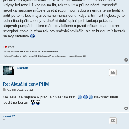
s
ikdyby byl rozdíl 1 koruna na litr, tak ten litr a půl na nádrži rozhodně
p
ě
několika násobně můžete ušetřit rozumnou jízdou a nemusíte se hodit a
v
pídit po tom, kde maj zrovna nejmenší cenu, když s tím furt hejbou. je to
e
k
jedna třicetipětina ceny, v dnešní době uplné prd. tankuju pořád na
stejných pumpách, které mám osvědčené a jezdit někam jinam se ani
nevyplatí. tohle je téma tak pro pražský taxikáře, ale ty budou mít beztak
nějaký smlouvy
I
❤
cars
Driving a
Mazda MX-5
and a
BMW M3 E46 convertible
.
History: Mondeo ST 220, Focus ST 170, Lancia Prisma Integrale, Hyundai Scoupe LS
Smrťák
**
Re: Aktuální ceny PHM
P
01 srp 2011, 17:12
ř
í
Mě sere ,že nejsem v práci a chlast se krátí
Nakonec budu
s
jezdit na benzín
p
ě
v
e
vena222
k
**