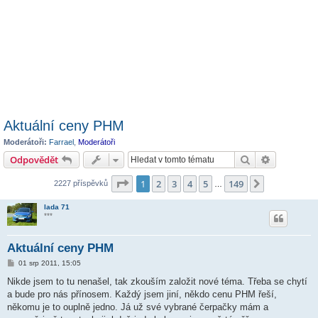
Aktuální ceny PHM
Moderátoři:
Farrael
,
Moderátoři
Hledat
Pokročilé 
Odpovědět
Stránka
1
z
149
1
2
3
4
5
149
Další
2227 příspěvků
…
lada 71
***
Aktuální ceny PHM
P
01 srp 2011, 15:05
ř
í
Nikde jsem to tu nenašel, tak zkouším založit nové téma. Třeba se chytí
s
a bude pro nás přínosem. Každý jsem jiní, někdo cenu PHM řeší,
p
ě
někomu je to ouplně jedno. Já už své vybrané čerpačky mám a
v