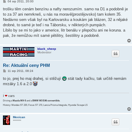
P
04 srp 2011, 20:00
ř
í
trošku těm cenám benzínu a nafty nerozumím. samo na D1 a podobně je
s
to za 37 ani nemrkneš, u nás na moravě(prostějovsko) tam kolem 35.
p
ě
Nedávno sem však byl na Karlovarsku a koukám jak blázen, 32 a nějaké
v
drobné, to samé je teď i na Táborsku, v některých pumpách.
e
k
Líbilo by se mi to jako v americe, litr benálu v přepočtu ani ne koruna. a
pak, že nemůžou mít samé pětilitry, šestilitry a podobně.
black_sheep
Moderátor
Re: Aktuální ceny PHM
P
11 srp 2011, 08:24
ř
í
to jo, prej ho maj drahej, si stěžují
stát tady kačku, tak určitě nemám
s
mrzáky 1.6 a 2.0
p
ě
v
e
I
❤
cars
k
Driving a
Mazda MX-5
and a
BMW M3 E46 convertible
.
History: Mondeo ST 220, Focus ST 170, Lancia Prisma Integrale, Hyundai Scoupe LS
Mexican
*******