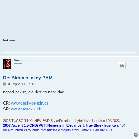
Reklama
Mexican
*******
Re: Aktuální ceny PHM
P
01 srp 2011, 15:48
ř
í
napad pekny, ale riesi to napriklad
s
p
ě
CR:
www.ceskybenzin.cz
v
SR:
www.natankuj.sk
e
k
2023 TUCSON NX4 HEV 2WD Style/Premium - hybridny mladoch od 04/2023
2007 Accent 1,5 CRDi VGT, Nemesis in Elegance & True Blue
- legenda s 404
000km, ktora vzdy bude mat miesto v mojom srdci - 08/2007 do 04/2023