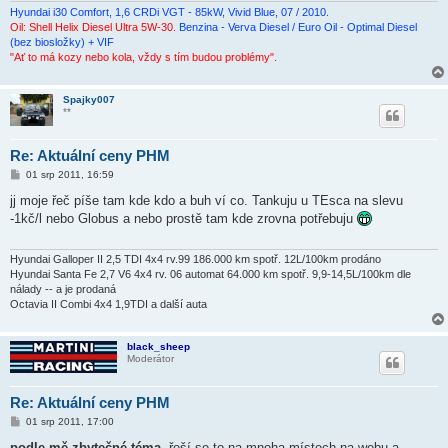
Hyundai i30 Comfort, 1,6 CRDi VGT - 85kW, Vivid Blue, 07 / 2010.
Oil: Shell Helix Diesel Ultra 5W-30.
Benzina - Verva Diesel / Euro Oil - Optimal Diesel
(bez biosložky) + VIF
"Ať to má kozy nebo kola, vždy s tím budou problémy".
Spajky007
**
Re: Aktuální ceny PHM
P
01 srp 2011, 16:59
ř
í
jj moje řeč píše tam kde kdo a buh ví co. Tankuju u TEsca na slevu
s
-1kč/l nebo Globus a nebo prostě tam kde zrovna potřebuju
p
ě
v
e
Hyundai Galloper II 2,5 TDI 4x4 rv.99 186.000 km spotř. 12L/100km prodáno
k
Hyundai Santa Fe 2,7 V6 4x4 rv. 06 automat 64.000 km spotř. 9,9-14,5L/100km dle
nálady -- a je prodaná
Octavia II Combi 4x4 1,9TDI a další auta
black_sheep
Moderátor
Re: Aktuální ceny PHM
P
01 srp 2011, 17:00
ř
í
podle mě zbytečné téma.
řeší se to na mnoha místech na webu a