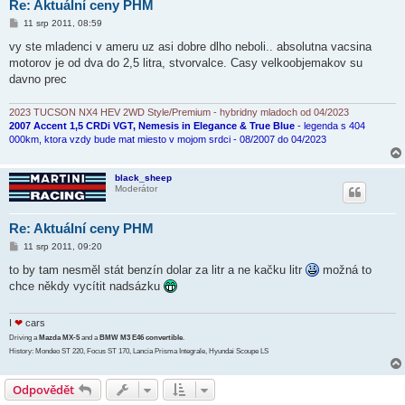
Re: Aktuální ceny PHM
P
11 srp 2011, 08:59
ř
í
vy ste mladenci v ameru uz asi dobre dlho neboli.. absolutna vacsina
s
motorov je od dva do 2,5 litra, stvorvalce. Casy velkoobjemakov su
p
ě
davno prec
v
e
k
2023 TUCSON NX4 HEV 2WD Style/Premium - hybridny mladoch od 04/2023
2007 Accent 1,5 CRDi VGT, Nemesis in Elegance & True Blue
- legenda s 404
000km, ktora vzdy bude mat miesto v mojom srdci - 08/2007 do 04/2023
black_sheep
Moderátor
Re: Aktuální ceny PHM
P
11 srp 2011, 09:20
ř
í
to by tam nesměl stát benzín dolar za litr a ne kačku litr
možná to
s
chce někdy vycítit nadsázku
p
ě
v
e
I
❤
cars
k
Driving a
Mazda MX-5
and a
BMW M3 E46 convertible
.
History: Mondeo ST 220, Focus ST 170, Lancia Prisma Integrale, Hyundai Scoupe LS
Odpovědět