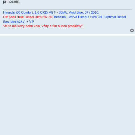
přínosem.
Hyundai i30 Comfort, 1,6 CRDi VGT - 85kW, Vivid Blue, 07 / 2010.
Oil: Shell Helix Diesel Ultra 5W-30.
Benzina - Verva Diesel / Euro Oil - Optimal Diesel
(bez biosložky) + VIF
"Ať to má kozy nebo kola, vždy s tím budou problémy".