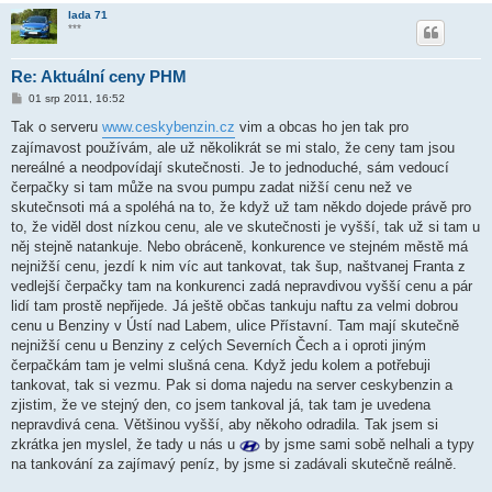
lada 71
***
Re: Aktuální ceny PHM
P
01 srp 2011, 16:52
ř
í
Tak o serveru
www.ceskybenzin.cz
vim a obcas ho jen tak pro
s
zajímavost používám, ale už několikrát se mi stalo, že ceny tam jsou
p
ě
nereálné a neodpovídají skutečnosti. Je to jednoduché, sám vedoucí
v
čerpačky si tam může na svou pumpu zadat nižší cenu než ve
e
k
skutečnsoti má a spoléhá na to, že když už tam někdo dojede právě pro
to, že viděl dost nízkou cenu, ale ve skutečnosti je vyšší, tak už si tam u
něj stejně natankuje. Nebo obráceně, konkurence ve stejném městě má
nejnižší cenu, jezdí k nim víc aut tankovat, tak šup, naštvanej Franta z
vedlejší čerpačky tam na konkurenci zadá nepravdivou vyšší cenu a pár
lidí tam prostě nepřijede. Já ještě občas tankuju naftu za velmi dobrou
cenu u Benziny v Ústí nad Labem, ulice Přístavní. Tam mají skutečně
nejnižší cenu u Benziny z celých Severních Čech a i oproti jiným
čerpačkám tam je velmi slušná cena. Když jedu kolem a potřebuji
tankovat, tak si vezmu. Pak si doma najedu na server ceskybenzin a
zjistim, že ve stejný den, co jsem tankoval já, tak tam je uvedena
nepravdivá cena. Většinou vyšší, aby někoho odradila. Tak jsem si
zkrátka jen myslel, že tady u nás u
by jsme sami sobě nelhali a typy
na tankování za zajímavý peníz, by jsme si zadávali skutečně reálně.