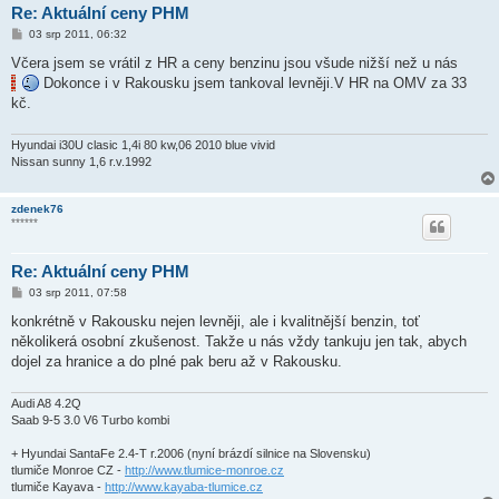
Re: Aktuální ceny PHM
P
03 srp 2011, 06:32
ř
í
Včera jsem se vrátil z HR a ceny benzinu jsou všude nižší než u nás
s
Dokonce i v Rakousku jsem tankoval levněji.V HR na OMV za 33
p
ě
kč.
v
e
k
Hyundai i30U clasic 1,4i 80 kw,06 2010 blue vivid
Nissan sunny 1,6 r.v.1992
zdenek76
******
Re: Aktuální ceny PHM
P
03 srp 2011, 07:58
ř
í
konkrétně v Rakousku nejen levněji, ale i kvalitnější benzin, toť
s
několikerá osobní zkušenost. Takže u nás vždy tankuju jen tak, abych
p
ě
dojel za hranice a do plné pak beru až v Rakousku.
v
e
k
Audi A8 4.2Q
Saab 9-5 3.0 V6 Turbo kombi
+ Hyundai SantaFe 2.4-T r.2006 (nyní brázdí silnice na Slovensku)
tlumiče Monroe CZ -
http://www.tlumice-monroe.cz
tlumiče Kayava -
http://www.kayaba-tlumice.cz