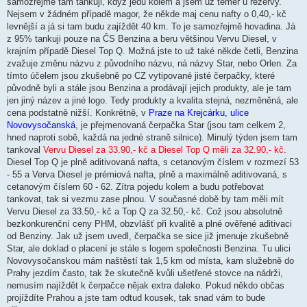
samozřejmě tam tankuji, když jedu kolem a jsem už téměř u rezervy.
e
k
Nejsem v žádném případě magor, že někde maj cenu nafty o 0,40,- kč
levnější a já si tam budu zajíždět 40 km. To je samozřejmě hovadina. Já
z 95% tankuji pouze na ČS Benzina a beru většinou Vervu Diesel, v
krajním případě Diesel Top Q. Možná jste to už také někde četli, Benzina
zvažuje změnu názvu z původního názvu, ná názvy Star, nebo Orlen. Za
tímto účelem jsou zkušebně po CZ vytipované jisté čerpačky, které
původně byli a stále jsou Benzina a prodávají jejich produkty, ale je tam
jen jiný název a jiné logo. Tedy produkty a kvalita stejná, nezměněná, ale
cena podstatně nižší. Konkrétně, v
Praze na Krejcárku, ulice
Novovysočanská
, je přejmenovaná čerpačka Star (jsou tam celkem 2,
hned naproti sobě, každá na jedné straně silnice). Minulý týden jsem tam
tankoval
Vervu Diesel za 33.90,- kč a Diesel Top Q měli za 32.90,- kč
.
Diesel Top Q je plně aditivovaná nafta, s cetanovým číslem v rozmezí 53
- 55 a Verva Diesel je prémiová nafta, plně a maximálně aditivovaná, s
cetanovým číslem 60 - 62. Zítra pojedu kolem a budu potřebovat
tankovat, tak si vezmu zase plnou. V současné době by tam měli mít
Vervu Diesel za 33.50,- kč a Top Q za 32.50,- kč. Což jsou absolutně
bezkonkurenční ceny PHM, obzvlášť při kvalitě a plné ověřené aditivaci
od Benziny. Jak už jsem uvedl, čerpačka se sice již jmenuje zkušebně
Star, ale doklad o placení je stále s logem společnosti Benzina. Tu ulici
Novovysočanskou mám naštěstí tak 1,5 km od místa, kam služebně do
Prahy jezdím často, tak že skutečně kvůli ušetřené stovce na nádrži,
nemusím najíždět k čerpačce nějak extra daleko. Pokud někdo občas
projíždíte Prahou a jste tam odtud kousek, tak snad vám to bude