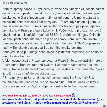
P
03 srp 2011, 12:06
ř
í
Není to špatný nápad. I když ceny v Praze ceskybenzin.cz docela odráží
s
dobře. Já sám jezdím pokud možno výhradně k LukOilu, protože bývá
p
ě
daleko levnější a zároveň tam mají kvalitní benzín. U mého auta už je
v
nekvalitní benzín docela znát na výkonu. Takže když natankuju brak a
e
k
pak si spravim chuť u Lukoilu nebo Benziny tak auto pak jede najednou
jak raketa. V Praze preferuju Lukoil v H. Počernicích, protože tam bývá
obvykle daleko levnější - nyní asi 33,50Kč. Ještě levnější je v Dolních
Měcholupech nebo kde když se jede na Úvaly. Tam jsem bral kolem 32,--
Benzina je sice drahá, ale zato má kvalitní benzín. U OMV už jsem se
např. v Benešově docela spálil co se týče kvality benzínu.
Nebo jedu k Agipu, kde je cena obvykle jaktžtakž přijatelná, ale často se
mění kvalita benzínu.
Vřele nedoporučuji v Praze tankovat na Praze 6. Je to nejdražší místo v
Praze snad. Bohužel tam teď bydlím. Naštěstí mívám cestu i na jiná
místa, takže se dá natankovat levněji. Na šestce je totiž cena 36-37,-- za
litr běžná což mi přijde docela dost už.
PS: ty ceny na té Benzině slevňují celkově tedy i u Benzínu? Btw.
zajímala by mě jeho cena. Mě se povedlo na Benzině klasické tedy v
Suchdole minule za 35,20 což je na poměry téhle části super cena.
Hyundai Sonata NF r.v. 2005 2.4i LPG Dark Elegant Red
Než založíte další téma, raději třikrát použijte tlačítko hledat (vpravo nahoře), než
zmačknete nové téma. + Název nového tématu musí být výstižný. Děkujeme.