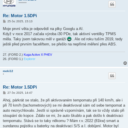
*******
Re: Motor 1.5DPi
P
25 črc 2025, 15:13
ř
í
Moje první věta je odpovědí na plky Googlu a AI.
s
Když v roce 2017 začala výroba i30 PDe, tak aktivní ventilky TPMS
p
ě
měla. Taky jsem takovou měl v garáži
. Ale od roku tuším 2019, tedy
v
ještě před prvním faceliftem, se přešlo na nepřímé měření přes ABS.
e
k
27. (FORD 2.)
Kuga Active X PHEV
26. (FORD 1.)
Explorer
meki12
*
Re: Motor 1.5DPi
P
27 črc 2025, 14:47
ř
í
Ahoj, párkrát se stalo, že při aktivovaném tempomatu při 140 km/h, ale i
s
při 70 km/h (tachometrových) se mi deaktivoval sám od sebe tempomat a
p
ě
auto nezrychlovalo. Jestli si správně vzpomínám, tak se to vždy stalo při
v
stoupání do kopce. Zdálo se mi, že auto škublo a pak došlo k deaktivaci
e
k
tempomatu. Stává se to taky někomu ? Mám r.v.:2022 (81kw) smart a
sundanou pojistku u baterky na deaktivaci S/S a I. dobíjení. Motor byl