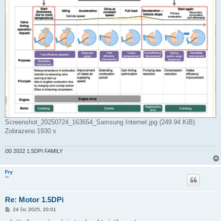
Screenshot_20250724_163654_Samsung Internet.jpg (249.94 KiB)
Zobrazeno 1930 x
i30 2022 1.5DPI FAMILY
Fry
**
Re: Motor 1.5DPi
P
24 črc 2025, 20:01
ř
í