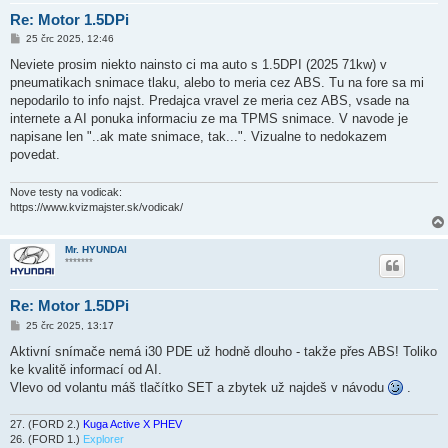
Re: Motor 1.5DPi
P
25 črc 2025, 12:46
ř
í
Neviete prosim niekto nainsto ci ma auto s 1.5DPI (2025 71kw) v
s
pneumatikach snimace tlaku, alebo to meria cez ABS. Tu na fore sa mi
p
ě
nepodarilo to info najst. Predajca vravel ze meria cez ABS, vsade na
v
internete a AI ponuka informaciu ze ma TPMS snimace. V navode je
e
k
napisane len "..ak mate snimace, tak...". Vizualne to nedokazem
povedat.
Nove testy na vodicak:
https://www.kvizmajster.sk/vodicak/
Mr. HYUNDAI
*******
Re: Motor 1.5DPi
P
25 črc 2025, 13:17
ř
í
Aktivní snímače nemá i30 PDE už hodně dlouho - takže přes ABS! Toliko
s
ke kvalitě informací od AI.
p
ě
Vlevo od volantu máš tlačítko SET a zbytek už najdeš v návodu
.
v
e
k
27. (FORD 2.)
Kuga Active X PHEV
26. (FORD 1.)
Explorer