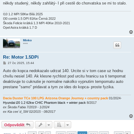
někdy studený, někdy zahřátý- I při cestě do chorvatska se mi to stalo.
I10 1.2 MPI 58Kw Bílá 2025
I30 combi 1.5 DPI 81Kw Černá 2022
Škoda Felicie krátká 1.3 MPI 40Kw 2010-2021
Opel Astra krátká 1.7 D
Minko
****
Re: Motor 1.5DPi
P
27 črc 2025, 15:44
ř
í
Auto do kopca nedokazalo udrzat 140. Urcite si v tom case uz hodnu
s
chvilu nesiel 140. Ak klesne rychlost pod urcitu hranicu sa ti tempomat
p
ě
deaktivuje to cuknutie je normalne nakolko vypnutim tempomatu auto
v
prestane "samo" pridavat a tym ze ides do kopca- proste fyzika.
e
k
Dacia Duster TCe 100 LPG Arizona Orange Journey + country pack
01/2024-
Hyundai i20 1.2 62kw CHIC Phantom black + winter pack
8/2017
ex Škoda Fabia 7/2019 - 1/2024
ex Kia cee´d_SW 02/2015 - 08/2017
Odpovědět