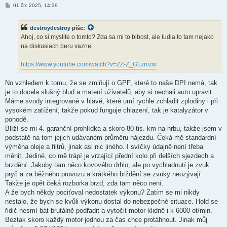
P
01 črc 2025, 14:39
ř
í
s
destroydestroy
píše:
p
ě
Ahoj, co si myslite o tomto? Zda sa mi to blbost, ale ludia to tam nejako
v
na diskusiach beru vazne.
e
k
https://www.youtube.com/watch?v=ZZ-Z_GLzmzw
No vzhledem k tomu, že se zmiňují o GPF, které to naše DPI nemá, tak
je to docela slušný blud a matení uživatelů, aby si nechali auto upravit.
Máme svody integrované v hlavě, které umí rychle zchladit zplodiny i při
vysokém zatížení, takže pokud funguje chlazení, tak je katalyzátor v
pohodě.
Blíží se mi 4. garanční prohlídka a skoro 80 tis. km na hrbu, takže jsem v
podstatě na tom jejich udávaném průměru nájezdu. Čeká mě standardní
výměna oleje a filtrů, jinak asi nic jiného. I svíčky údajně není třeba
měnit. Jediné, co mě trápí je vrzající přední kolo při delších sjezdech a
brzdění. Jakoby tam něco kovového drhlo, ale po vychladnutí je zvuk
pryč a za běžného provozu a krátkého brždění se zvuky neozývají.
Takže je opět čeká rozborka brzd, zda tam něco není.
A že bych někdy pociťoval nedostatek výkonu? Zatím se mi nikdy
nestalo, že bych se kvůli výkonu dostal do nebezpečné situace. Hold se
řidič nesmí bát brutálně podřadit a vytočit motor klidně i k 6000 ot/min.
Beztak skoro každý motor jednou za čas chce protáhnout. Jinak můj