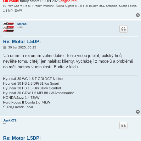
i30 kombi
family smart 1.5 DPI 2023
engine red
ex. VW Golf V 1.6 MPI 75kW trendline, Škoda Superb II 2.0 TDI 103kW DSG ambition, Škoda Felicia
1.3 MPI 50kW
Maras
*****
Re: Motor 1.5DPi
P
30 čer 2025, 00:25
ř
í
ˇJá umím a rozumím velmi dobře. Tohle video je blaf, polský hnůj,
s
nevěřte tomu, chtějí jen nalákat klienty, vycházejí z modelů a problémů
p
ě
co měli motory v minulosti. Budte v klidu.
v
e
k
Hyundai i30 WG 1.6 T-GDi DCT N Line
Hyundai i30 HB 1.5 DPi 81 Kw Smart
Hyundai i30 HB 1.5 DPi 81kw Comfort
Hyundai i30 GDW 1.6 MPI 88 kW Ambassador
HONDA Jazz 1.4 73kW
Ford Focus II Combi 1.6 74kW
Š.120,Favorit,Fabia...
JackK78
**
Re: Motor 1.5DPi