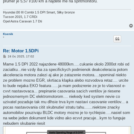
průměr je 5,57 l/100 km a najdete mě na spritmonitoru.
Hyundai i30 III Combi 1.5 DPI Smart, Silky bronze
Tucson 2015, 1.7 CRDi
Opel Astra Caravan 1.7 Dti
Ksenik
*
Re: Motor 1.5DPi
P
24 črc 2025, 17:02
ř
í
Mame 1.5 DPI 2022 najazdene 48000km.....cukanie okolo 2000ot robi od
s
zaciatku...nie vzdy iba za specifickych podmienok deakceleracia potom
p
ě
akceleracia motora zalezi aj ake je zatazenie motora....spominal niekto
v
ze problem mozno EGR, skrtiaca klapka alebo rozvodova retaz.... urcite
e
k
to bude nejaka EKO featura .....ja mam podozrenie ze je to vlasnost e-
cvvt nastavovaca... prepinanie casovania sacich ventilov je riesene
jednosmernym DC elektromotorom.... niekedy ked system nevie co
uzivatel pozaduje tak mu dlhsie trva kym nastavi casovanie ventilov... a
pocas nastavovania citit skubnutie/ stratu tahu.......niektore znacky
automobilov pouzivaju BLDC motory mozno je to rychlejsie.....nasiel som
na webe jeden dokument kde vidno ako ecvvt pracuje...kym to funguje
nebudem skubanie riesit