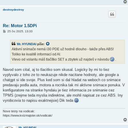
destroydestroy
Re: Motor 1.5DPi
P
25 črc 2025, 13:33
ř
í
s
Mr. HYUNDAI
píše:
p
ě
Aktivní snímače nemá i30 PDE už hodně dlouho - takže přes ABS!
v
Toliko ke kvalitě informací od AI.
e
k
Vlevo od volantu máš tlačítko SET a zbytek už najdeš v návodu
.
Navod som cital, aj to tlacitko som skusal. Logicky by mi to tiez
vyplyvalo z toho ze to neukazuje nikde nacitane hodnoty, ale google a
chatgpt si ide svoje. Plus ked som si dal hladat na weboch co snimace
predavaju podla auta, motora a rocnika tak mi aktivne snimace ponuka. V
konfiguratore na stranke hyndaiu je tiez informacia ze snimanie cez
TPMS (zrejme teda myslia indirektne, ale mohli napisat ze cez ABS. Iny
vyrobcovia to napisu exaktnejsie) Dik teda
Nove testy na vodicak:
https://www.kvizmajster.sk/vodicak/
Mr. HYUNDAI