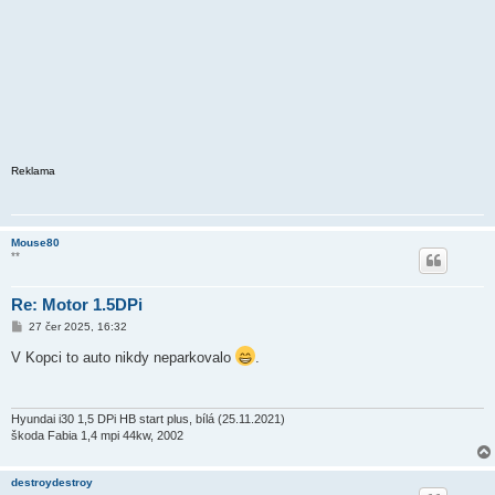
Reklama
Mouse80
**
Re: Motor 1.5DPi
P
27 čer 2025, 16:32
ř
í
V Kopci to auto nikdy neparkovalo
.
s
p
ě
v
e
Hyundai i30 1,5 DPi HB start plus, bílá (25.11.2021)
k
škoda Fabia 1,4 mpi 44kw, 2002
destroydestroy