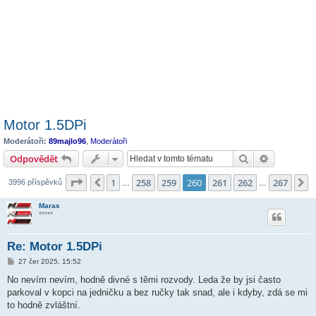
Motor 1.5DPi
Moderátoři:
89majlo96
,
Moderátoři
Hledat
Pokročilé 
Odpovědět
Stránka
260
z
267
1
258
259
260
261
262
267
Předchozí
D
3996 příspěvků
…
…
Maras
*****
Re: Motor 1.5DPi
P
27 čer 2025, 15:52
ř
í
No nevím nevím, hodně divné s těmi rozvody. Leda že by jsi často
s
parkoval v kopci na jedničku a bez ručky tak snad, ale i kdyby, zdá se mi
p
ě
to hodně zvláštní.
v