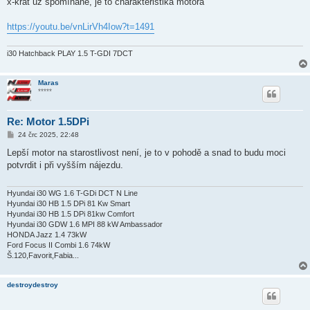
x-krát už spomínané, je to charakteristika motora
s
p
ě
https://youtu.be/vnLirVh4Iow?t=1491
v
e
k
i30 Hatchback PLAY 1.5 T-GDI 7DCT
Maras
*****
Re: Motor 1.5DPi
P
24 črc 2025, 22:48
ř
í
Lepší motor na starostlivost není, je to v pohodě a snad to budu moci
s
potvrdit i při vyšším nájezdu.
p
ě
v
e
Hyundai i30 WG 1.6 T-GDi DCT N Line
k
Hyundai i30 HB 1.5 DPi 81 Kw Smart
Hyundai i30 HB 1.5 DPi 81kw Comfort
Hyundai i30 GDW 1.6 MPI 88 kW Ambassador
HONDA Jazz 1.4 73kW
Ford Focus II Combi 1.6 74kW
Š.120,Favorit,Fabia...
destroydestroy