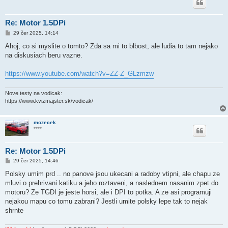
Re: Motor 1.5DPi
P
29 čer 2025, 14:14
ř
í
Ahoj, co si myslite o tomto? Zda sa mi to blbost, ale ludia to tam nejako
s
na diskusiach beru vazne.
p
ě
v
https://www.youtube.com/watch?v=ZZ-Z_GLzmzw
e
k
Nove testy na vodicak:
https://www.kvizmajster.sk/vodicak/
mozecek
****
Re: Motor 1.5DPi
P
29 čer 2025, 14:46
ř
í
Polsky umim prd .. no panove jsou ukecani a radoby vtipni, ale chapu ze
s
mluvi o prehrivani katiku a jeho roztaveni, a naslednem nasanim zpet do
p
ě
motoru? Ze TGDI je jeste horsi, ale i DPI to potka. A ze asi programuji
v
nejakou mapu co tomu zabrani? Jestli umite polsky lepe tak to nejak
e
k
shrnte