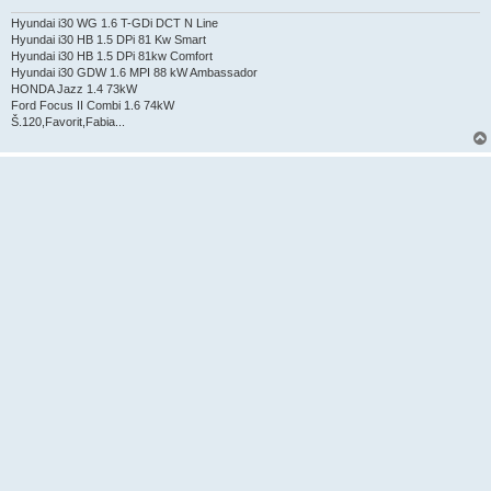
e
k
Hyundai i30 WG 1.6 T-GDi DCT N Line
Hyundai i30 HB 1.5 DPi 81 Kw Smart
Hyundai i30 HB 1.5 DPi 81kw Comfort
Hyundai i30 GDW 1.6 MPI 88 kW Ambassador
HONDA Jazz 1.4 73kW
Ford Focus II Combi 1.6 74kW
Š.120,Favorit,Fabia...