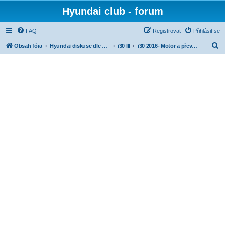
Hyundai club - forum
FAQ
Registrovat
Přihlásit se
H
Obsah fóra
Hyundai diskuse dle modelů
i30 III
i30 2016- Motor a převodovka
l
e
d
a
t