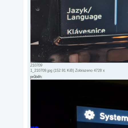
210709
1_210709.jpg (152.91 KiB) Zobrazeno 4728 x
průběh: