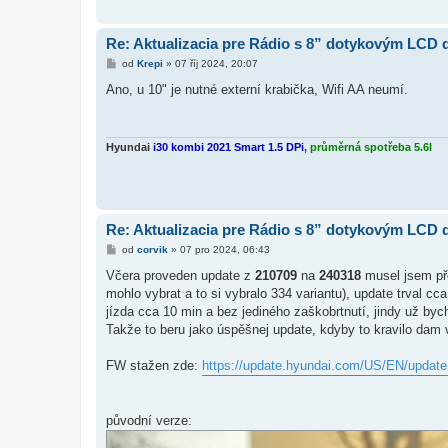
Re: Aktualizacia pre Rádio s 8” dotykovým LCD
P
od
Krepi
»
07 říj 2024, 20:07
ř
í
Ano, u 10" je nutné externí krabička, Wifi AA neumí.
s
p
ě
v
e
Hyundai
i30 kombi 2021 Smart 1.5 DPi
,
průměrná spotřeba 5.6l
k
Re: Aktualizacia pre Rádio s 8” dotykovým LCD
P
od
corvik
»
07 pro 2024, 06:43
ř
í
Včera proveden update z
210709
na
240318
musel jsem pře
s
mohlo vybrat a to si vybralo 334 variantu), update trval 
p
ě
jízda cca 10 min a bez jediného zaškobrtnutí, jindy už byc
v
Takže to beru jako úspěšnej update, kdyby to kravilo dam 
e
k
FW stažen zde:
https://update.hyundai.com/US/EN/update
původní verze: