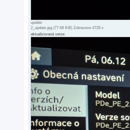
update
2_update.jpg (77.68 KiB) Zobrazeno 4728 x
aktualizovaná verze: