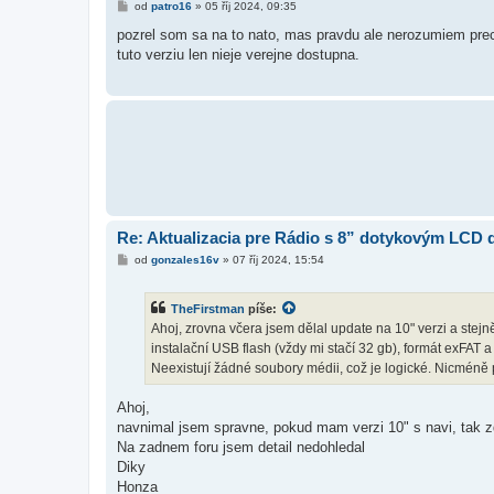
P
od
patro16
»
05 říj 2024, 09:35
ř
í
pozrel som sa na to nato, mas pravdu ale nerozumiem prec
s
tuto verziu len nieje verejne dostupna.
p
ě
v
e
k
Re: Aktualizacia pre Rádio s 8” dotykovým LCD
P
od
gonzales16v
»
07 říj 2024, 15:54
ř
í
s
TheFirstman
píše:
p
ě
Ahoj, zrovna včera jsem dělal update na 10" verzi a stejn
v
instalační USB flash (vždy mi stačí 32 gb), formát exFAT 
e
k
Neexistují žádné soubory médii, což je logické. Nicméně
Ahoj,
navnimal jsem spravne, pokud mam verzi 10" s navi, tak zde
Na zadnem foru jsem detail nedohledal
Diky
Honza