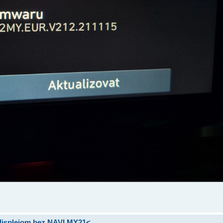
 displejom bez NAVI MY21<