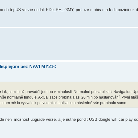
o do tej US verzie nedali PDe_PE_23MY, pretoze mobis ma k dispozicii uz d
 displejom bez NAVI MY21<
ě tak jsem to už prováděl jednou v minulosti. Normalně přes aplikaci Navigation Up
a vše normálně funguje. Aktualizace probíhala asi 20 min po nastartování. První hláš
 potom mě to vyzvalo k potvrzení aktualizace a následně vše probíhalo samo.
 neni moznost upgrade verze, a je nutne poridit USB dongle wifi car play od 