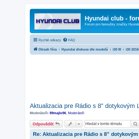
Hyundai club - fo
Forum pro fanoušky značky Hyund
Rychlé odkazy
FAQ
Obsah fóra
Hyundai diskuse dle modelů
i30 III
i30 2016
Aktualizacia pre Rádio s 8” dotykový
Moderátoři:
89majlo96
,
Moderátoři
Odpovědět
Re: Aktualizacia pre Rádio s 8” dotykový