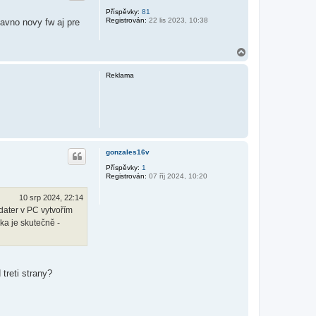
Příspěvky:
81
Registrován:
22 lis 2023, 10:38
avno novy fw aj pre
N
a
h
Reklama
o
r
u
gonzales16v
Příspěvky:
1
Registrován:
07 říj 2024, 10:20
10 srp 2024, 22:14
dater v PC vytvořím
ka je skutečně -
treti strany?