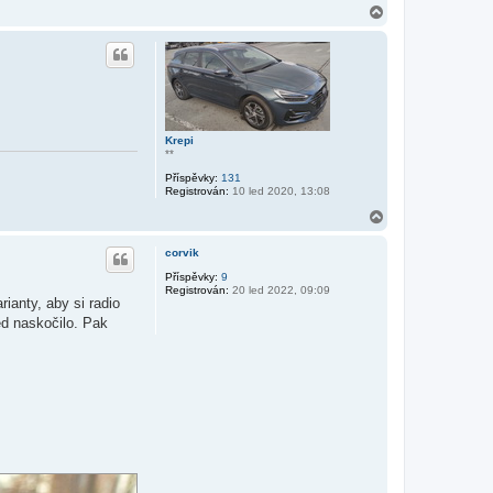
N
a
h
o
r
u
Krepi
**
Příspěvky:
131
Registrován:
10 led 2020, 13:08
N
a
h
corvik
o
r
Příspěvky:
9
Registrován:
20 led 2022, 09:09
u
ianty, aby si radio
ed naskočilo. Pak