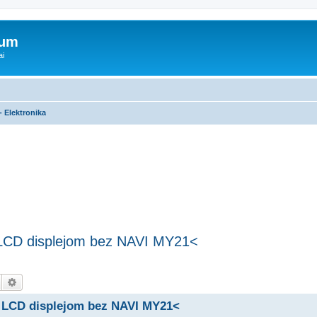
rum
ai
- Elektronika
m LCD displejom bez NAVI MY21<
Hledat
Pokročilé hledání
m LCD displejom bez NAVI MY21<