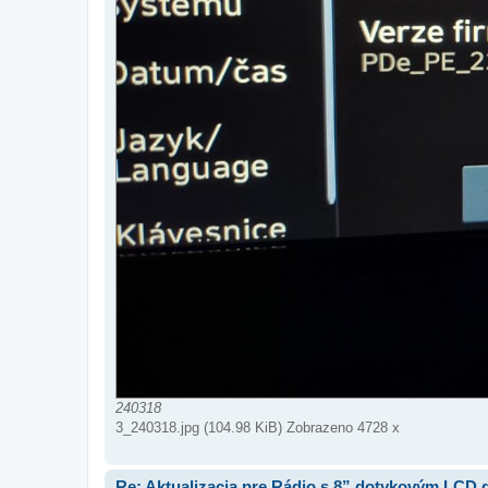
240318
3_240318.jpg (104.98 KiB) Zobrazeno 4728 x
Re: Aktualizacia pre Rádio s 8” dotykovým LCD