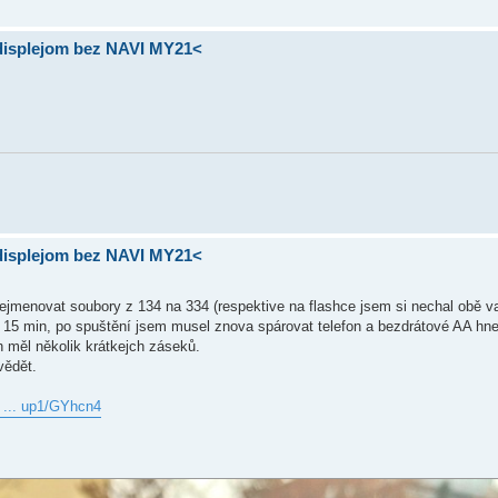
 displejom bez NAVI MY21<
 displejom bez NAVI MY21<
jmenovat soubory z 134 na 334 (respektive na flashce jsem si nechal obě var
cca 15 min, po spuštění jsem musel znova spárovat telefon a bezdrátové AA hn
h měl několik krátkejch záseků.
vědět.
 ... up1/GYhcn4