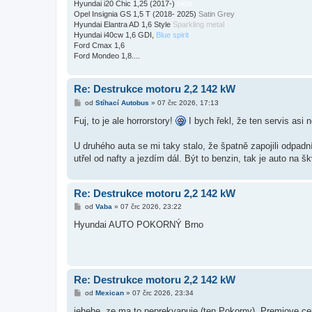
k
Hyundai i20 Chic 1,25 (2017-)
biela
Opel Insignia GS 1,5 T (2018- 2025)
Satin Grey
Hyundai Elantra AD 1,6 Style
Sparkling metal
Hyundai i40cw 1,6 GDI,
Blue spirit
Ford Cmax 1,6
Ford Mondeo 1,8....
Re: Destrukce motoru 2,2 142 kW
P
od
Stíhací Autobus
»
07 črc 2026, 17:13
ř
í
Fuj, to je ale horrorstory!
I bych řekl, že ten servis asi 
s
p
ě
U druhého auta se mi taky stalo, že špatně zapojili odpadn
v
utřel od nafty a jezdím dál. Být to benzin, tak je auto na š
e
k
Re: Destrukce motoru 2,2 142 kW
P
od
Vaba
»
07 črc 2026, 23:22
ř
í
Hyundai AUTO POKORNÝ Brno
s
p
ě
v
e
k
Re: Destrukce motoru 2,2 142 kW
P
od
Mexican
»
07 črc 2026, 23:34
ř
í
jehehe, ze ma to neprekvapuje (ten Pokorny). Premiove ce