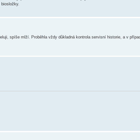
 biosložky.
luji, spíše mlží. Proběhla vždy důkladná kontrola servisní historie, a v přípa