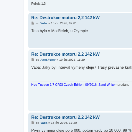
Felicia 1.3
Re: Destrukce motoru 2,2 142 kW
P
od
Vaba
»
10 črc 2026, 09:01
ř
í
Toto bylo v Modřicích, u Olympie
s
p
ě
v
e
k
Re: Destrukce motoru 2,2 142 kW
P
od
Axel.Foley
»
10 črc 2026, 11:29
ř
í
Vaba: Jaký byl interval výměny oleje? Trasy převážně krát
s
p
ě
v
e
Hyu Tucson 1,7 CRDi Czech Edition, 09/2016, Sand White
- prodáno
k
Re: Destrukce motoru 2,2 142 kW
P
od
Vaba
»
15 črc 2026, 17:20
ř
í
První výměna oleje po 5 000, potom vždy po 10 000. 99 % 