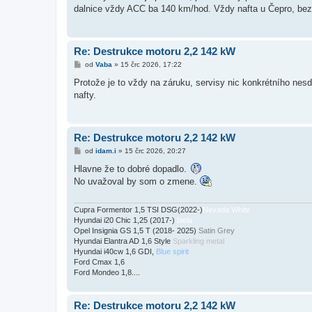
s
dalnice vždy ACC ba 140 km/hod. Vždy nafta u Čepro, bez
p
ě
v
e
k
Re: Destrukce motoru 2,2 142 kW
P
od
Vaba
»
15 črc 2026, 17:22
ř
í
Protože je to vždy na záruku, servisy nic konkrétního nesde
s
nafty.
p
ě
v
e
k
Re: Destrukce motoru 2,2 142 kW
P
od
idam.i
»
15 črc 2026, 20:27
ř
í
Hlavne že to dobré dopadlo.
s
No uvažoval by som o zmene.
p
ě
v
e
Cupra Formentor 1,5 TSI DSG(2022-)
Nevada White
k
Hyundai i20 Chic 1,25 (2017-)
biela
Opel Insignia GS 1,5 T (2018- 2025)
Satin Grey
Hyundai Elantra AD 1,6 Style
Sparkling metal
Hyundai i40cw 1,6 GDI,
Blue spirit
Ford Cmax 1,6
Ford Mondeo 1,8....
Re: Destrukce motoru 2,2 142 kW