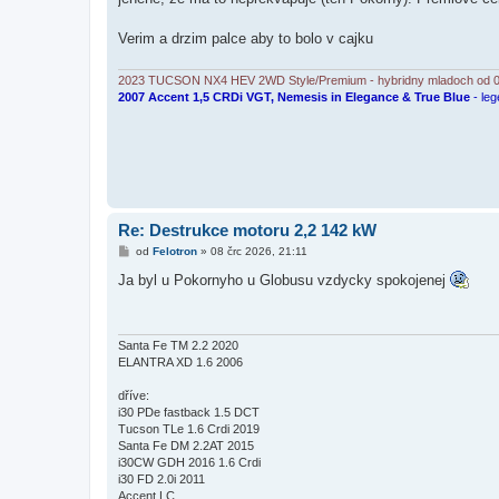
s
p
ě
Verim a drzim palce aby to bolo v cajku
v
e
k
2023 TUCSON NX4 HEV 2WD Style/Premium - hybridny mladoch od 
2007 Accent 1,5 CRDi VGT, Nemesis in Elegance & True Blue
- leg
Re: Destrukce motoru 2,2 142 kW
P
od
Felotron
»
08 črc 2026, 21:11
ř
í
Ja byl u Pokornyho u Globusu vzdycky spokojenej
s
p
ě
v
e
Santa Fe TM 2.2 2020
k
ELANTRA XD 1.6 2006
dříve:
i30 PDe fastback 1.5 DCT
Tucson TLe 1.6 Crdi 2019
Santa Fe DM 2.2AT 2015
i30CW GDH 2016 1.6 Crdi
i30 FD 2.0i 2011
Accent LC