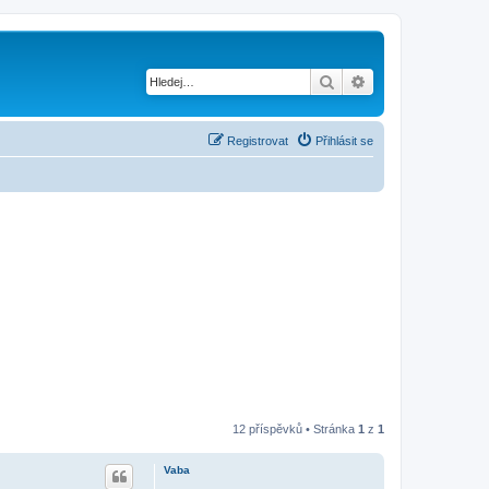
Hledat
Pokročilé hledání
Registrovat
Přihlásit se
12 příspěvků • Stránka
1
z
1
Vaba