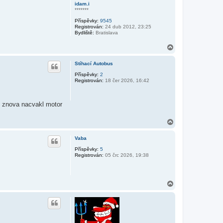
idam.i
*******
Příspěvky:
9545
Registrován:
24 dub 2012, 23:25
Bydliště:
Bratislava
N
a
h
Stíhací Autobus
o
r
Příspěvky:
2
Registrován:
18 čer 2026, 16:42
u
ku znova nacvakl motor
N
a
h
Vaba
o
r
Příspěvky:
5
Registrován:
05 črc 2026, 19:38
u
N
a
h
o
r
u