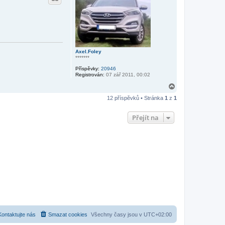
r
u
Axel.Foley
*******
Příspěvky:
20946
Registrován:
07 zář 2011, 00:02
N
a
12 příspěvků • Stránka
1
z
1
h
o
r
Přejít na
u
Kontaktujte nás
Smazat cookies
Všechny časy jsou v
UTC+02:00