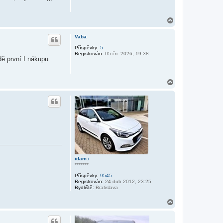
N
a
h
Vaba
o
r
Příspěvky:
5
Registrován:
05 črc 2026, 19:38
u
dě první I nákupu
N
a
h
o
r
u
idam.i
*******
Příspěvky:
9545
Registrován:
24 dub 2012, 23:25
Bydliště:
Bratislava
N
a
h
o