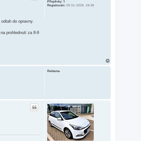
Příspěvky:
5
Registrován:
05 črc 2026, 19:38
, odtah do opravny.
 na prohlednutí za 8-9
N
a
h
Reklama
o
r
u