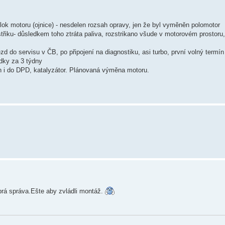
blok motoru (ojnice) - nesdelen rozsah opravy, jen že byl vyměněn polomotor
střiku- důsledkem toho ztráta paliva, rozstrikano všude v motorovém prostoru
zd do servisu v ČB, po připojení na diagnostiku, asi turbo, první volný termín
dky za 3 týdny
sah i do DPD, katalyzátor. Plánovaná výměna motoru.
rá správa.Ešte aby zvládli montáž.