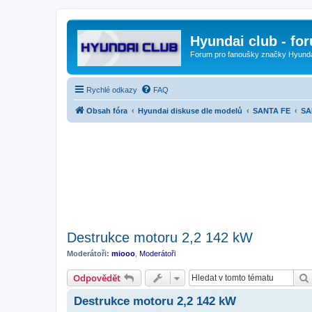
Hyundai club - fo
Forum pro fanoušky značky Hyund
Rychlé odkazy
FAQ
Obsah fóra
Hyundai diskuse dle modelů
SANTA FE
SA
Destrukce motoru 2,2 142 kW
Moderátoři:
miooo
,
Moderátoři
Odpovědět
Destrukce motoru 2,2 142 kW