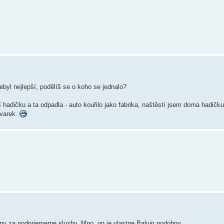
nebyl nejlepší, podělíš se o koho se jednalo?
í hadičku a ta odpadla - auto kouřilo jako fabrika, naštěstí jsem doma hadič
kvarek.
ny za podpriemerne sluzby. Mno, on je vlastne Balvin podobny