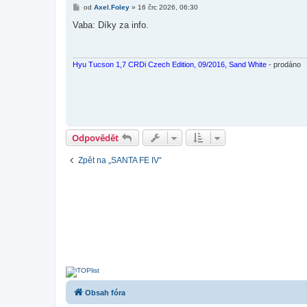
P
od
Axel.Foley
»
16 črc 2026, 06:30
ř
í
Vaba: Díky za info.
s
p
ě
v
e
Hyu Tucson 1,7 CRDi Czech Edition, 09/2016, Sand White
- prodáno
k
Odpovědět
Zpět na „SANTA FE IV“
Obsah fóra