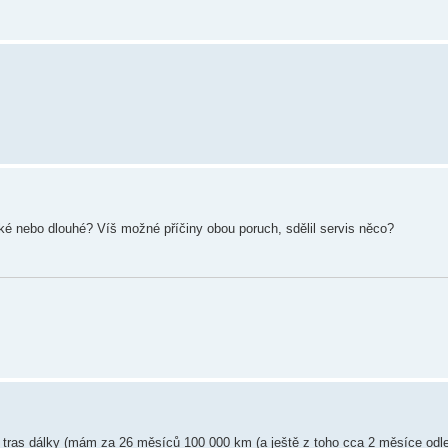
ké nebo dlouhé? Víš možné příčiny obou poruch, sdělil servis něco?
tras dálky (mám za 26 měsíců 100 000 km (a ještě z toho cca 2 měsíce odle