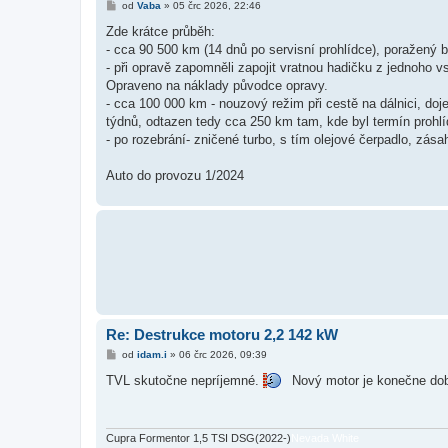
P
od
Vaba
»
05 črc 2026, 22:46
ř
í
Zde krátce průběh:
s
- cca 90 500 km (14 dnů po servisní prohlídce), poražený 
p
ě
- při opravě zapomněli zapojit vratnou hadičku z jednoho v
v
Opraveno na náklady původce opravy.
e
k
- cca 100 000 km - nouzový režim při cestě na dálnici, doje
týdnů, odtazen tedy cca 250 km tam, kde byl termín prohlí
- po rozebrání- zničené turbo, s tím olejové čerpadlo, zá
Auto do provozu 1/2024
Re: Destrukce motoru 2,2 142 kW
P
od
idam.i
»
06 črc 2026, 09:39
ř
í
TVL skutočne nepríjemné.
Nový motor je konečne dob
s
p
ě
v
e
Cupra Formentor 1,5 TSI DSG(2022-)
Nevada White