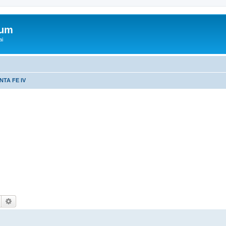
rum
ai
NTA FE IV
Hledat
Pokročilé hledání