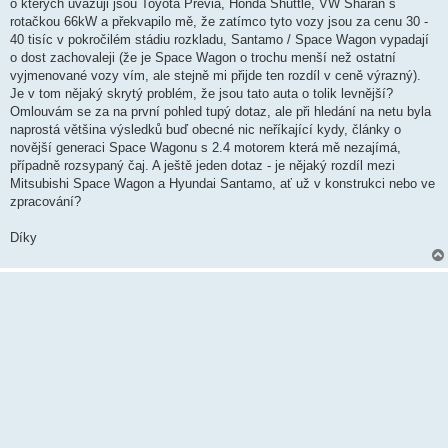
k
o kterých uvažuji jsou Toyota Previa, Honda Shuttle, VW Sharan s
rotačkou 66kW a překvapilo mě, že zatímco tyto vozy jsou za cenu 30 -
40 tisíc v pokročilém stádiu rozkladu, Santamo / Space Wagon vypadají
o dost zachovaleji (že je Space Wagon o trochu menší než ostatní
vyjmenované vozy vím, ale stejně mi přijde ten rozdíl v ceně výrazný).
Je v tom nějaký skrytý problém, že jsou tato auta o tolik levnější?
Omlouvám se za na první pohled tupý dotaz, ale při hledání na netu byla
naprostá většina výsledků buď obecné nic neříkající kydy, články o
novější generaci Space Wagonu s 2.4 motorem která mě nezajímá,
případně rozsypaný čaj. A ještě jeden dotaz - je nějaký rozdíl mezi
Mitsubishi Space Wagon a Hyundai Santamo, ať už v konstrukci nebo ve
zpracování?
Díky