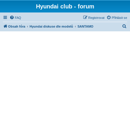
Hyundai club - forum
FAQ
Registrovat
Přihlásit se
H
Obsah fóra
Hyundai diskuse dle modelů
SANTAMO
l
e
d
a
t