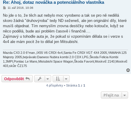
Re: Ahoj, dotaz nováčka a potenciálního vlastníka
P
11 zář 2016, 10:36
ř
í
No jde o to, že těch aut nebylo moc vyrobeno a tak se pro ně nedělá
s
skoro žádná "druhovýroba" tedy ND seženeš, ale jen originální díly, které
p
ě
musíš objednat. Tím nemyslím zrovna destičky nebo kotouče, když se
v
něco podělá, bude asi problém časově i finančně....
e
k
Zajímavý u tohodle auta je, že pokud si vzpomínám dělala se i verze s
4x4 ale mám pocit že to dělal jen Mitsubishi.
Mazda CX3 2.0 6°man.,IX55 V6 CRDI 4x4,Santa Fe CRDI VGT 4X4 2005,YAMAHA 125
Majesty 2005,bejvávalo:Daewoo Nubira kombi 2.0 CDX LPG,Škoda Felicia Kombi
1,3MPI,Pontiac Le Mans,Mistubishi Space Wagon,Škoda Favorit,Moskvič 2140,Moskvič
403,skůtr ČZ175
Odpovědět
4 příspěvky • Stránka
1
z
1
Přejít na