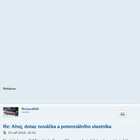
Reklama
Richard555
******
Re: Ahoj, dotaz nováčka a potenciálního vlastníka
P
10 zář 2016, 10:41
ř
í