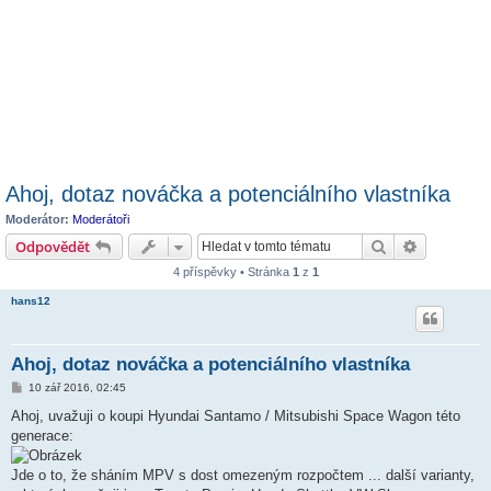
Ahoj, dotaz nováčka a potenciálního vlastníka
Moderátor:
Moderátoři
Hledat
Pokročilé 
Odpovědět
4 příspěvky • Stránka
1
z
1
hans12
Ahoj, dotaz nováčka a potenciálního vlastníka
P
10 zář 2016, 02:45
ř
í
Ahoj, uvažuji o koupi Hyundai Santamo / Mitsubishi Space Wagon této
s
generace:
p
ě
v
Jde o to, že sháním MPV s dost omezeným rozpočtem ... další varianty,
e