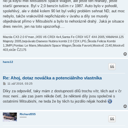
No já kdysi měl Mitsubishi Space Wagon, ale ještě ten hranatý, ještě
s
starší generace. Byl v 2,0 benzín tuším r.v 1987. Auto bylo v pohodě,
p
ě
spolehlivý, ale v době kolem 90 let byl velký problém sehnat ND, aut moc
v
nebylo, takže vrakoviště nepřicházelo v úvahu a díly se musely
e
k
objednávat přímo v Mitsubishi a bylo to nehorázně drahý. Jaká je situace
dnes nevím, jen na toto upozorňuji....
Mazda CX3 2.0 6°man.,IX55 V6 CRDI 4x4,Santa Fe CRDI VGT 4X4 2005,YAMAHA 125
Majesty 2005,bejvávalo:Daewoo Nubira kombi 2.0 CDX LPG,Škoda Felicia Kombi
1,3MPI,Pontiac Le Mans,Mistubishi Space Wagon,Škoda Favorit,Moskvič 2140,Moskvič
403,skůtr ČZ175
hans12
Re: Ahoj, dotaz nováčka a potenciálního vlastníka
P
11 zář 2016, 03:25
ř
í
Díky za odpověď, taky mám z dostupnosti dílů trochu vítr, těch aut v čr
s
moc není...ale zas jsem někde četl, že některé díly jsou společné s
p
ě
ostatními Mitsubishi, ne teda že by těch tu jezdilo nějak hodně
v
e
k
Richard555
******