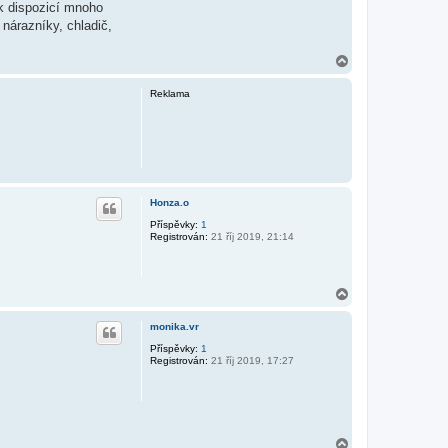
 k dispozicí mnoho
 nárazníky, chladič,
N
a
h
Reklama
o
r
u
Honza.o
Příspěvky:
1
Registrován:
21 říj 2019, 21:14
N
a
h
monika.vr
o
r
Příspěvky:
1
Registrován:
21 říj 2019, 17:27
u
N