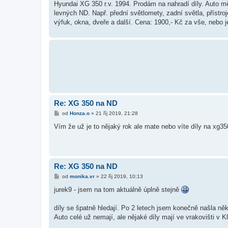
Hyundai XG 350 r.v. 1994. Prodám na nahradí díly. Auto měl
levných ND. Např. přední světlomety, zadní světla, přístroj
výfuk, okna, dveře a další. Cena: 1900,- Kč za vše, nebo j
Re: XG 350 na ND
P
od
Honza.o
»
21 říj 2019, 21:28
ř
í
Vím že už je to nějaký rok ale mate nebo víte díly na xg35
s
p
ě
v
e
k
Re: XG 350 na ND
P
od
monika.vr
»
22 říj 2019, 10:13
ř
í
jurek9 - jsem na tom aktuálně úplně stejně
s
p
ě
díly se špatně hledají. Po 2 letech jsem konečně našla ně
v
Auto celé už nemají, ale nějaké díly mají ve vrakovišti v K
e
k