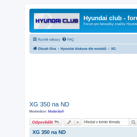
Hyundai club - fo
Forum pro fanoušky značky Hyund
Rychlé odkazy
FAQ
Obsah fóra
Hyundai diskuse dle modelů
XG
XG 350 na ND
Moderátor:
Moderátoři
Odpovědět
XG 350 na ND