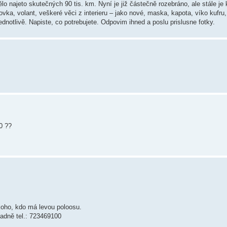
o najeto skutečných 90 tis. km. Nyní je již částečně rozebráno, ale stále je
ovka, volant, veškeré věci z interieru – jako nové, maska, kapota, víko kufru,
ednotlivě. Napiste, co potrebujete. Odpovim ihned a poslu prislusne fotky.
0 ??
koho, kdo má levou poloosu.
ladně tel.: 723469100