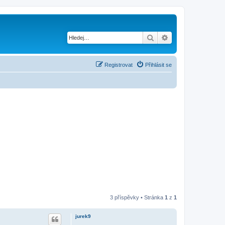
Hledat
Pokročilé hledání
Registrovat
Přihlásit se
3 příspěvky • Stránka
1
z
1
jurek9