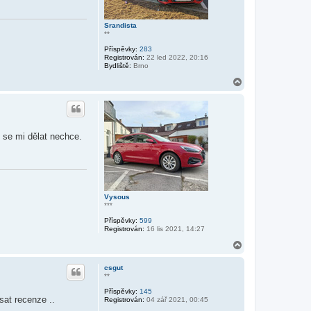
Srandista
**
Příspěvky:
283
Registrován:
22 led 2022, 20:16
Bydliště:
Brno
N
a
h
o
r
u
 se mi dělat nechce.
Vysous
***
Příspěvky:
599
Registrován:
16 lis 2021, 14:27
N
a
h
csgut
o
**
r
Příspěvky:
145
u
sat recenze ..
Registrován:
04 zář 2021, 00:45