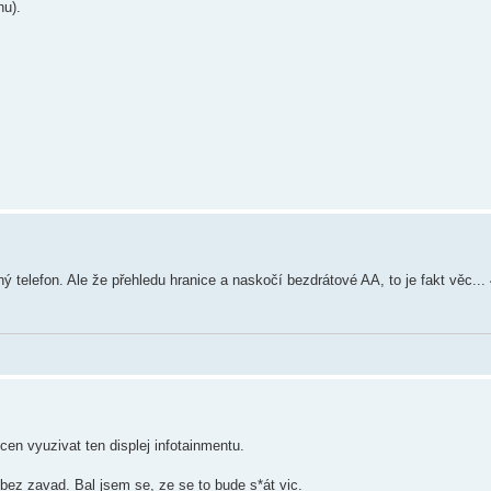
hu).
hý telefon. Ale že přehledu hranice a naskočí bezdrátové AA, to je fakt věc..
en vyuzivat ten displej infotainmentu.
bez zavad. Bal jsem se, ze se to bude s*át vic.