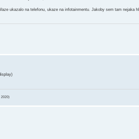
ze ukazalo na telefonu, ukaze na infotainmentu. Jakoby sem tam nejaka hli
display)
7 2020)