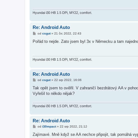
p
ě
v
e
Hyundai i30 HB 1.5 DPi, MY22, comfort.
k
Re: Android Auto
P
od
csgut
»
21 črc 2022, 22:43
ř
í
Pořád to nejde. Zato jsem byl 3x v Německu a tam najednou
s
p
ě
v
e
Hyundai i30 HB 1.5 DPi, MY22, comfort.
k
Re: Android Auto
P
od
csgut
»
22 srp 2022, 16:06
ř
í
Tak opět jsem to ověřil. V zahraničí bezdrátový AA v poh
s
Vyřešil to někdo nějak?
p
ě
v
e
Hyundai i30 HB 1.5 DPi, MY22, comfort.
k
Re: Android Auto
P
od
i30mpact
»
22 srp 2022, 21:12
ř
í
Zajímavé. Mně když se AA nechce připojit, tak pomáhá vy
s