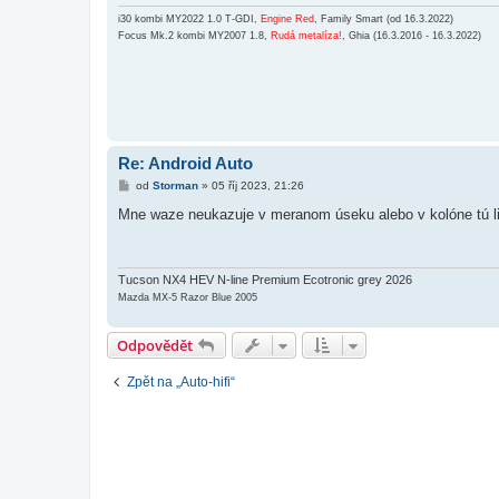
v
e
i30 kombi MY2022 1.0 T-GDI,
Engine Red
, Family Smart (od 16.3.2022)
k
Focus Mk.2 kombi MY2007 1.8,
Rudá metalíza!
, Ghia (16.3.2016 - 16.3.2022)
Re: Android Auto
P
od
Storman
»
05 říj 2023, 21:26
ř
í
Mne waze neukazuje v meranom úseku alebo v kolóne tú liš
s
p
ě
v
e
Tucson NX4 HEV N-line Premium Ecotronic grey 2026
k
Mazda MX-5 Razor Blue 2005
Odpovědět
Zpět na „Auto-hifi“