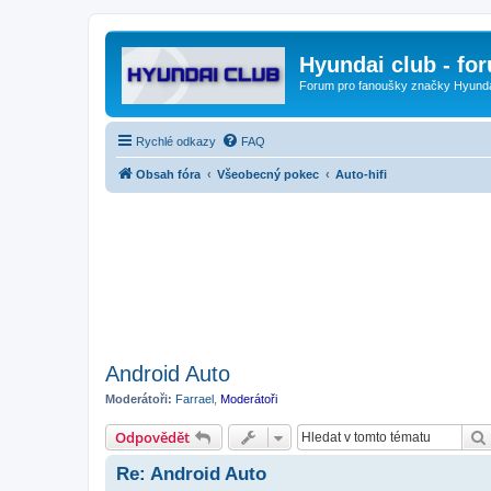
Hyundai club - fo
Forum pro fanoušky značky Hyund
Rychlé odkazy
FAQ
Obsah fóra
Všeobecný pokec
Auto-hifi
Android Auto
Moderátoři:
Farrael
,
Moderátoři
Odpovědět
Re: Android Auto