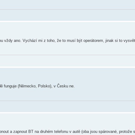
 vždy ano. Vychází mi z toho, že to musí být operátorem, jinak si to vysvět
odě funguje (Německo, Polsko), v Česku ne.
pnout a zapnout BT na druhém telefonu v autě (oba jsou spárované, protože 