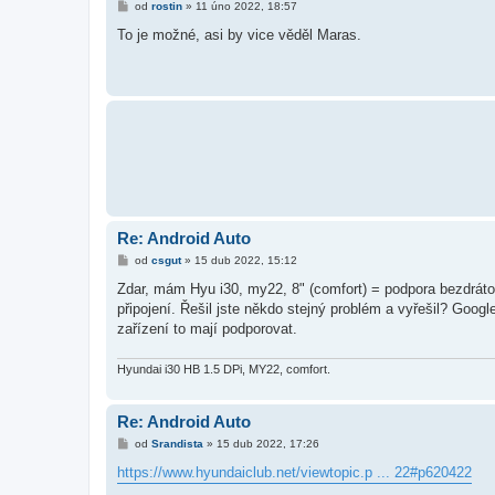
P
od
rostin
»
11 úno 2022, 18:57
ř
í
To je možné, asi by vice věděl Maras.
s
p
ě
v
e
k
Re: Android Auto
P
od
csgut
»
15 dub 2022, 15:12
ř
í
Zdar, mám Hyu i30, my22, 8" (comfort) = podpora bezdráto
s
připojení. Řešil jste někdo stejný problém a vyřešil? Goog
p
ě
zařízení to mají podporovat.
v
e
k
Hyundai i30 HB 1.5 DPi, MY22, comfort.
Re: Android Auto
P
od
Srandista
»
15 dub 2022, 17:26
ř
í
https://www.hyundaiclub.net/viewtopic.p ... 22#p620422
s