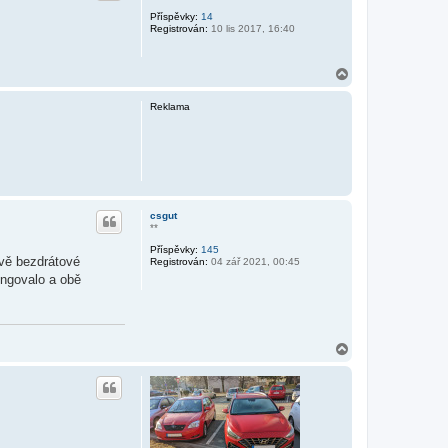
Příspěvky:
14
Registrován:
10 lis 2017, 16:40
N
a
h
Reklama
o
r
u
csgut
**
Příspěvky:
145
ávě bezdrátové
Registrován:
04 zář 2021, 00:45
ungovalo a obě
N
a
h
o
r
u