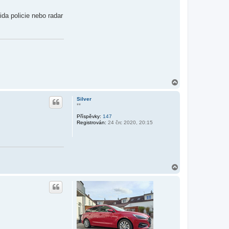
da policie nebo radar
N
a
h
Silver
o
**
r
Příspěvky:
147
u
Registrován:
24 črc 2020, 20:15
N
a
h
o
r
u