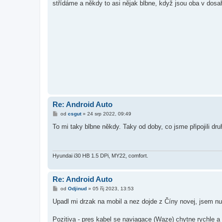
střídáme a někdy to asi nějak blbne, když jsou oba v dosa
p
ě
v
e
k
Re: Android Auto
P
od
csgut
»
24 srp 2022, 09:49
ř
í
To mi taky blbne někdy. Taky od doby, co jsme připojili dru
s
p
ě
v
e
Hyundai i30 HB 1.5 DPi, MY22, comfort.
k
Re: Android Auto
P
od
Odjinud
»
05 říj 2023, 13:53
ř
í
Upadl mi drzak na mobil a nez dojde z Číny novej, jsem nuc
s
p
ě
Pozitiva - pres kabel se naviagace (Waze) chytne rychle a 