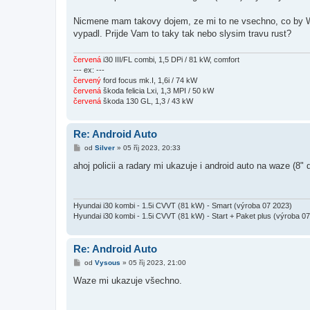
v
e
k
Nicmene mam takovy dojem, ze mi to ne vsechno, co by Wa
vypadl. Prijde Vam to taky tak nebo slysim travu rust?
červená
i30 III/FL combi, 1,5 DPi / 81 kW, comfort
--- ex: ---
červený
ford focus mk.I, 1,6i / 74 kW
červená
škoda felicia Lxi, 1,3 MPI / 50 kW
červená
škoda 130 GL, 1,3 / 43 kW
Re: Android Auto
P
od
Silver
»
05 říj 2023, 20:33
ř
í
ahoj policii a radary mi ukazuje i android auto na waze (8" 
s
p
ě
v
e
Hyundai i30 kombi - 1.5i CVVT (81 kW) - Smart (výroba 07 2023)
k
Hyundai i30 kombi - 1.5i CVVT (81 kW) - Start + Paket plus (výroba 0
Re: Android Auto
P
od
Vysous
»
05 říj 2023, 21:00
ř
í
Waze mi ukazuje všechno.
s
p
ě