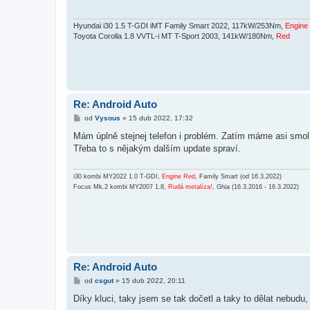
p
ě
v
e
Hyundai i30 1.5 T-GDI iMT Family Smart 2022, 117kW/253Nm,
Engine
k
Toyota Corolla 1.8 VVTL-i MT T-Sport 2003, 141kW/180Nm,
Red
Re: Android Auto
P
od
Vysous
»
15 dub 2022, 17:32
ř
í
Mám úplně stejnej telefon i problém. Zatím máme asi smolí
s
Třeba to s nějakým dalším update spraví.
p
ě
v
e
i30 kombi MY2022 1.0 T-GDI,
Engine Red
, Family Smart (od 16.3.2022)
k
Focus Mk.2 kombi MY2007 1.8,
Rudá metalíza!
, Ghia (16.3.2016 - 16.3.2022)
Re: Android Auto
P
od
csgut
»
15 dub 2022, 20:11
ř
í
Díky kluci, taky jsem se tak dočetl a taky to dělat nebud
s