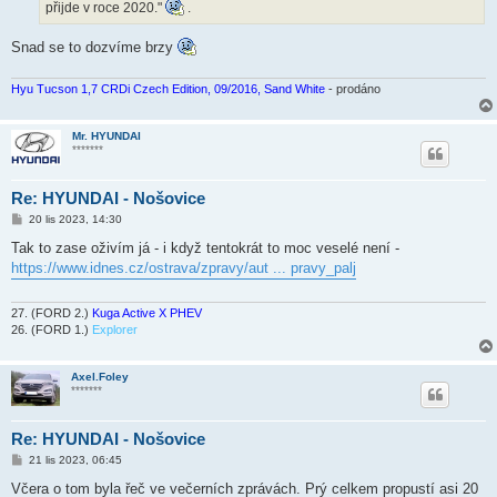
k
přijde v roce 2020."
.
Snad se to dozvíme brzy
Hyu Tucson 1,7 CRDi Czech Edition, 09/2016, Sand White
- prodáno
Mr. HYUNDAI
*******
Re: HYUNDAI - Nošovice
P
20 lis 2023, 14:30
ř
í
Tak to zase oživím já - i když tentokrát to moc veselé není -
s
https://www.idnes.cz/ostrava/zpravy/aut ... pravy_palj
p
ě
v
e
27. (FORD 2.)
Kuga Active X PHEV
k
26. (FORD 1.)
Explorer
Axel.Foley
*******
Re: HYUNDAI - Nošovice
P
21 lis 2023, 06:45
ř
í
Včera o tom byla řeč ve večerních zprávách. Prý celkem propustí asi 20