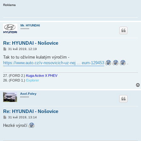
Reklama
Mr. HYUNDAI
*******
Re: HYUNDAI - Nošovice
P
31 kvě 2019, 12:19
ř
í
Tak to tu oživíme kulatým výročím -
s
https://www.auto.cz/v-nosovicich-uz-nej ... eum-129453
.
p
ě
v
e
27. (FORD 2.)
Kuga Active X PHEV
k
26. (FORD 1.)
Explorer
Axel.Foley
*******
Re: HYUNDAI - Nošovice
P
31 kvě 2019, 13:14
ř
í
Hezké výročí
s
p
ě
v