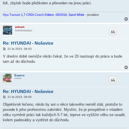
s
lidí, zbytek bude přeškolen a převeden na jinou práci.
p
ě
v
e
Hyu Tucson 1,7 CRDi Czech Edition, 09/2016, Sand White
- prodáno
k
milosh
Administrátor
Re: HYUNDAI - Nošovice
P
21 lis 2023, 08:53
ř
í
V dnešní době nemůže nikdo čekat, že ve 20 nastoupí do práce a bude
s
tam až do důchodu.
p
ě
v
e
Espero
k
******
Re: HYUNDAI - Nošovice
P
21 lis 2023, 09:00
ř
í
Objektivně řečeno, nikdo by ani o něco takového neměl stát, protože to
s
povede k jeho profesnímu zakrnění. Myslím, že je prospěšné v mladém
p
ě
věku vyměnit práci tak každých 5-7 let, teprve ve vyšším věku se usadit,
v
kolem padesátky a vydržet do důchodu.
e
k