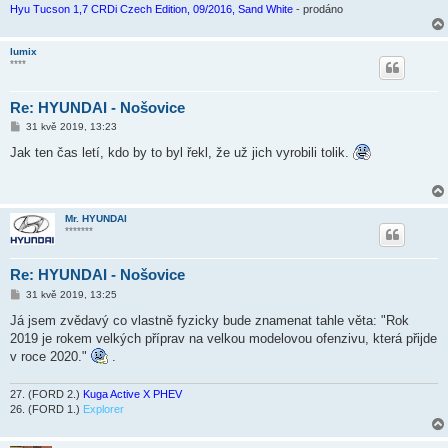
e
Hyu Tucson 1,7 CRDi Czech Edition, 09/2016, Sand White
- prodáno
k
lumix
****
Re: HYUNDAI - Nošovice
P
31 kvě 2019, 13:23
ř
í
Jak ten čas letí, kdo by to byl řekl, že už jich vyrobili tolik.
s
p
ě
v
e
Mr. HYUNDAI
k
*******
Re: HYUNDAI - Nošovice
P
31 kvě 2019, 13:25
ř
í
Já jsem zvědavý co vlastně fyzicky bude znamenat tahle věta: "Rok
s
2019 je rokem velkých příprav na velkou modelovou ofenzivu, která přijde
p
ě
v roce 2020."
.
v
e
k
27. (FORD 2.)
Kuga Active X PHEV
26. (FORD 1.)
Explorer