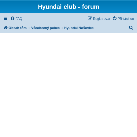
Hyundai club - forum
FAQ
Registrovat
Přihlásit se
H
Obsah fóra
Všeobecný pokec
Hyundai Nošovice
l
e
d
a
t