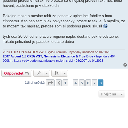
podobne profesne nezakrnie pretoze sa o nejakej profesii fakt moc neda
hovorit, zaskolenie je v otazke dni
Pokojne moze o mesiac robit za pasom v uplne inej fabrike s inou
cinnostou. A to nepisem nijak povysenecky, proste to tak je. A myslim, ze
to mozem tak napisat, pretoze som si podobnu pracu skusil
tych cca 20-30 ludi si pracu v regione najde, dostanu pekne odstupne.
Takato prilezitost je paradoxne casto dobra
2023 TUCSON NX4 HEV 2WD Style/Premium - hybridny mladoch od 04/2023
2007 Accent 1,5 CRDi VGT, Nemesis in Elegance & True Blue
- legenda s 404
000km, ktora vzdy bude mat miesto v mojom srdci - 08/2007 do 04/2023
Odpovědět
Stránka
8
z
8
1
4
5
6
7
8
Předchozí
118 příspěvků
…
Přejít na