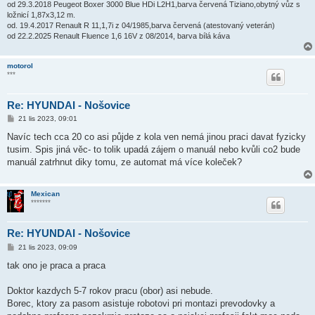
od 29.3.2018 Peugeot Boxer 3000 Blue HDi L2H1,barva červená Tiziano,obytný vůz s
ložnicí 1,87x3,12 m.
od. 19.4.2017 Renault R 11,1,7i z 04/1985,barva červená (atestovaný veterán)
od 22.2.2025 Renault Fluence 1,6 16V z 08/2014, barva bílá káva
motorol
***
Re: HYUNDAI - Nošovice
P
21 lis 2023, 09:01
ř
í
Navíc tech cca 20 co asi půjde z kola ven nemá jinou praci davat fyzicky
s
tusim. Spis jiná věc- to tolik upadá zájem o manuál nebo kvůli co2 bude
p
ě
manuál zatrhnut diky tomu, ze automat má více koleček?
v
e
k
Mexican
*******
Re: HYUNDAI - Nošovice
P
21 lis 2023, 09:09
ř
í
tak ono je praca a praca
s
p
ě
Doktor kazdych 5-7 rokov pracu (obor) asi nebude.
v
Borec, ktory za pasom asistuje robotovi pri montazi prevodovky a
e
k