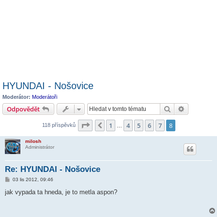
HYUNDAI - Nošovice
Moderátor:
Moderátoři
Hledat
Pokročilé 
Odpovědět
Stránka
8
z
8
1
4
5
6
7
8
Předchozí
118 příspěvků
…
milosh
Administrátor
Re: HYUNDAI - Nošovice
P
03 lis 2012, 09:46
ř
í
jak vypada ta hneda, je to metla aspon?
s
p
ě
v