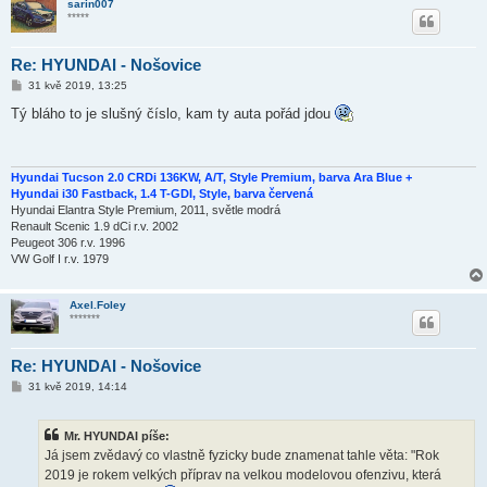
sarin007
*****
Re: HYUNDAI - Nošovice
P
31 kvě 2019, 13:25
ř
í
Tý bláho to je slušný číslo, kam ty auta pořád jdou
s
p
ě
v
e
Hyundai Tucson 2.0 CRDi 136KW, A/T, Style Premium, barva Ara Blue +
k
Hyundai i30 Fastback, 1.4 T-GDI, Style, barva červená
Hyundai Elantra Style Premium, 2011, světle modrá
Renault Scenic 1.9 dCi r.v. 2002
Peugeot 306 r.v. 1996
VW Golf I r.v. 1979
Axel.Foley
*******
Re: HYUNDAI - Nošovice
P
31 kvě 2019, 14:14
ř
í
s
Mr. HYUNDAI píše:
p
ě
Já jsem zvědavý co vlastně fyzicky bude znamenat tahle věta: "Rok
v
2019 je rokem velkých příprav na velkou modelovou ofenzivu, která
e