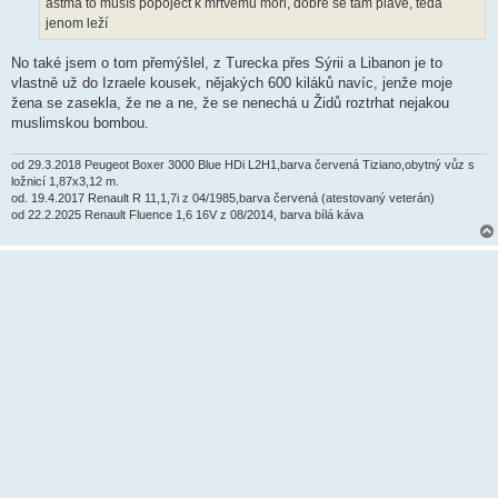
astma to musíš popojéct k mrtvému moři, dobře se tam plave, teda
e
k
jenom leží
No také jsem o tom přemýšlel, z Turecka přes Sýrii a Libanon je to
vlastně už do Izraele kousek, nějakých 600 kiláků navíc, jenže moje
žena se zasekla, že ne a ne, že se nenechá u Židů roztrhat nejakou
muslimskou bombou.
od 29.3.2018 Peugeot Boxer 3000 Blue HDi L2H1,barva červená Tiziano,obytný vůz s
ložnicí 1,87x3,12 m.
od. 19.4.2017 Renault R 11,1,7i z 04/1985,barva červená (atestovaný veterán)
od 22.2.2025 Renault Fluence 1,6 16V z 08/2014, barva bílá káva