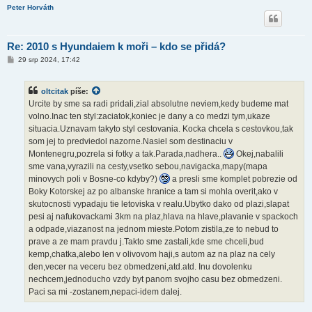
Peter Horváth
Re: 2010 s Hyundaiem k moři – kdo se přidá?
P
29 srp 2024, 17:42
ř
í
s
oltcitak
píše:
p
ě
Urcite by sme sa radi pridali,zial absolutne neviem,kedy budeme mat
v
volno.Inac ten styl:zaciatok,koniec je dany a co medzi tym,ukaze
e
k
situacia.Uznavam takyto styl cestovania. Kocka chcela s cestovkou,tak
som jej to predviedol nazorne.Nasiel som destinaciu v
Montenegru,pozrela si fotky a tak.Parada,nadhera..
Okej,nabalili
sme vana,vyrazili na cesty,vsetko sebou,navigacka,mapy(mapa
minovych poli v Bosne-co kdyby?)
a presli sme komplet pobrezie od
Boky Kotorskej az po albanske hranice a tam si mohla overit,ako v
skutocnosti vypadaju tie letoviska v realu.Ubytko dako od plazi,slapat
pesi aj nafukovackami 3km na plaz,hlava na hlave,plavanie v spackoch
a odpade,viazanost na jednom mieste.Potom zistila,ze to nebud to
prave a ze mam pravdu j.Takto sme zastali,kde sme chceli,bud
kemp,chatka,alebo len v olivovom haji,s autom az na plaz na cely
den,vecer na veceru bez obmedzeni,atd.atd. Inu dovolenku
nechcem,jednoducho vzdy byt panom svojho casu bez obmedzeni.
Paci sa mi -zostanem,nepaci-idem dalej.