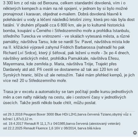
ě
3 300 km z od nás od Berouna, celkem standardní dovolená, vím i o
v
některých kempech a mám na ně spojení, v jednom by si bylo možné
e
k
pronajmout i karavan, objednat e-mailem. Dobrá dovolená hlavně k
polehávání u vody a léčení následků letošní zimy, která pro nás byla dost
fatální. V druhém případě cca 6 800 km, ale je to kulturně historická
bomba, koupání u Černého i Středozemního moře a prohldka Istanbulu,
středního Turecka ve vnitrozemí - ve skalách vytesaná města, a různé
památky, návštěva Tarsu, kde se nardil Sv. Pavel, návštěva místa kde
na II. křižácké výpravě zahynul Fridrich Barbarossa (nahradil ho pak
Richard Lví Srdce), který jí šéfoval, pak ležení u moře - 3x po 4 dnech,
návštěvy antických měst, prohlídka Pamukkale, návštěva Efesu,
Mayermana, kde zemřela p. Maria, návštěva Tróje, Trajekt přes
Dardanely atd atd. Při cestě se dostaneme až tak asi 120 km od
Syrských hranic, blíže už ale netoužím. Také mám přehled kempů, je jich
více než 20 u Středozemního moře.
Trasa je v excelu a automaticky se tam počítají podle kursu jednotlivých
měn a cen nafty náklady na cestu, ale i cestovní časy v jednotlivých
úsecích. Takže jestli někdo bude chtít, můžu poslat.
od 29.3.2018 Peugeot Boxer 3000 Blue HDi L2H1,barva červená Tiziano,obytný vůz s
ložnicí 1,87x3,12 m.
od. 19.4.2017 Renault R 11,1,7i z 04/1985,barva červená (atestovaný veterán)
od 22.2.2025 Renault Fluence 1,6 16V z 08/2014, barva bílá káva