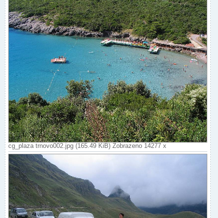
cg_plaza trnovo002.jpg (165.49 KiB) Zobrazeno 14277 x