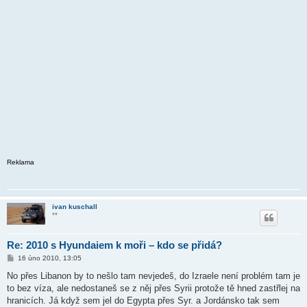
Reklama
ivan kuschall
**
Re: 2010 s Hyundaiem k moři – kdo se přidá?
P
16 úno 2010, 13:05
ř
í
No přes Libanon by to nešlo tam nevjedeš, do Izraele není problém tam je
s
to bez víza, ale nedostaneš se z něj přes Syrii protože tě hned zastřlej na
p
ě
hranicích. Já když sem jel do Egypta přes Syr. a Jordánsko tak sem
v