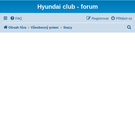
Hyundai club - forum
FAQ
Registrovat
Přihlásit se
H
Obsah fóra
Všeobecný pokec
Srazy
l
e
d
a
t