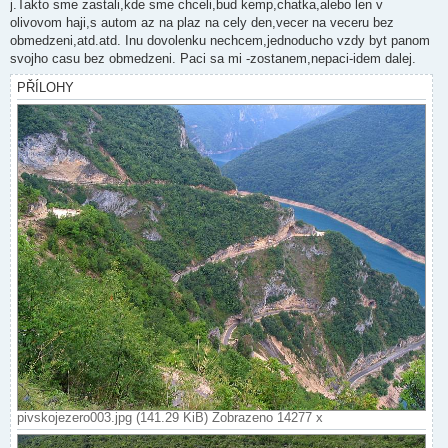
j.Takto sme zastali,kde sme chceli,bud kemp,chatka,alebo len v
olivovom haji,s autom az na plaz na cely den,vecer na veceru bez
obmedzeni,atd.atd. Inu dovolenku nechcem,jednoducho vzdy byt panom
svojho casu bez obmedzeni. Paci sa mi -zostanem,nepaci-idem dalej.
PŘÍLOHY
pivskojezero003.jpg (141.29 KiB) Zobrazeno 14277 x