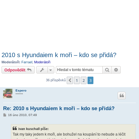
2010 s Hyundaiem k moři – kdo se přidá?
Moderátoři:
Farrael
,
Moderátoři
Hledat
Pokročilé 
Odpovědět
1
2
3
Předchozí
36 příspěvků
Espero
******
Re: 2010 s Hyundaiem k moři – kdo se přidá?
P
16 úno 2010, 07:49
ř
í
s
ivan kuschall píše:
p
ě
Tak my taky jedem k moři, ale bohužel na koupání to nebude a léčit
v