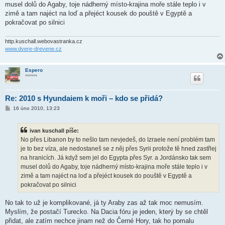
musel dolů do Agaby, toje nádherný místo-krajina moře stále teplo i v
e
k
zimě a tam najéct na loď a přejéct kousek do pouště v Egyptě a
pokračovat po silnici
http.kuschall.webovastranka.cz
www.dvere-drevene.cz
Espero
******
Re: 2010 s Hyundaiem k moři – kdo se přidá?
P
16 úno 2010, 13:23
ř
í
s
ivan kuschall píše:
p
ě
No přes Libanon by to nešlo tam nevjedeš, do Izraele není problém tam
v
je to bez víza, ale nedostaneš se z něj přes Syrii protože tě hned zastřlej
e
k
na hranicích. Já když sem jel do Egypta přes Syr. a Jordánsko tak sem
musel dolů do Agaby, toje nádherný místo-krajina moře stále teplo i v
zimě a tam najéct na loď a přejéct kousek do pouště v Egyptě a
pokračovat po silnici
No tak to už je komplikované, já ty Araby zas až tak moc nemusím.
Myslím, že postačí Turecko. Na Dacia fóru je jeden, který by se chtěl
přidat, ale zatím nechce jinam než do Černé Hory, tak ho pomalu