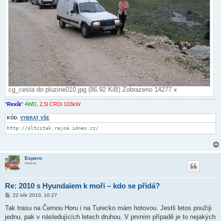
cg_cesta do pluzine010.jpg (86.92 KiB) Zobrazeno 14277 x
"
Rexík
"
4WD
,
2,5l CRDi 103kW
KÓD:
VYBRAT VŠE
http://oltcitak.rajce.idnes.cz/
Espero
******
Re: 2010 s Hyundaiem k moři – kdo se přidá?
P
22 bře 2010, 10:27
ř
í
Tak trasu na Černou Horu i na Turecko mám hotovou. Jestli letos použiji
s
jednu, pak v následujících letech druhou. V prvním případě je to nejakých
p