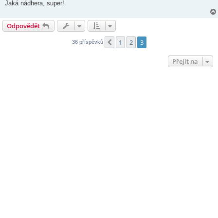
Jaká nádhera, super!
Odpovědět
1
2
3
Předchozí
36 příspěvků
Přejít na