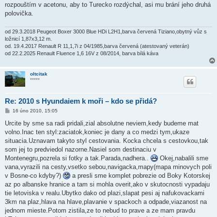
rozpouštím v acetonu, aby to Turecko rozdýchal, asi mu brání jeho druhá
polovička.
od 29.3.2018 Peugeot Boxer 3000 Blue HDi L2H1,barva červená Tiziano,obytný vůz s
ložnicí 1,87x3,12 m.
od. 19.4.2017 Renault R 11,1,7i z 04/1985,barva červená (atestovaný veterán)
od 22.2.2025 Renault Fluence 1,6 16V z 08/2014, barva bílá káva
oltcitak
*****
Re: 2010 s Hyundaiem k moři – kdo se přidá?
P
16 úno 2010, 15:05
ř
í
Urcite by sme sa radi pridali,zial absolutne neviem,kedy budeme mat
s
volno.Inac ten styl:zaciatok,koniec je dany a co medzi tym,ukaze
p
ě
situacia.Uznavam takyto styl cestovania. Kocka chcela s cestovkou,tak
v
som jej to predviedol nazorne.Nasiel som destinaciu v
e
k
Montenegru,pozrela si fotky a tak.Parada,nadhera..
Okej,nabalili sme
vana,vyrazili na cesty,vsetko sebou,navigacka,mapy(mapa minovych poli
v Bosne-co kdyby?)
a presli sme komplet pobrezie od Boky Kotorskej
az po albanske hranice a tam si mohla overit,ako v skutocnosti vypadaju
tie letoviska v realu.Ubytko dako od plazi,slapat pesi aj nafukovackami
3km na plaz,hlava na hlave,plavanie v spackoch a odpade,viazanost na
jednom mieste.Potom zistila,ze to nebud to prave a ze mam pravdu