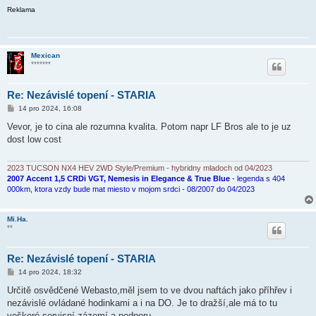
Reklama
Mexican
*******
Re: Nezávislé topení - STARIA
P
14 pro 2024, 16:08
ř
í
Vevor, je to cina ale rozumna kvalita. Potom napr LF Bros ale to je uz
s
dost low cost
p
ě
v
e
2023 TUCSON NX4 HEV 2WD Style/Premium - hybridny mladoch od 04/2023
k
2007 Accent 1,5 CRDi VGT, Nemesis in Elegance & True Blue
- legenda s 404
000km, ktora vzdy bude mat miesto v mojom srdci - 08/2007 do 04/2023
Mi.Ha.
**
Re: Nezávislé topení - STARIA
P
14 pro 2024, 18:32
ř
í
Určitě osvědčené Webasto,měl jsem to ve dvou naftách jako příhřev i
s
nezávislé ovládané hodinkami a i na DO. Je to dražší,ale má to tu
p
ě
veškeré servisní zázemí a podporu.