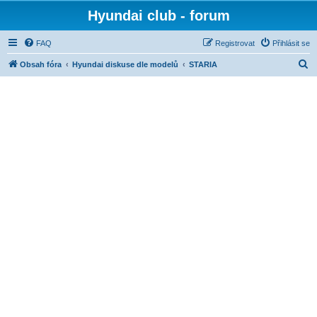
Hyundai club - forum
FAQ
Registrovat
Přihlásit se
H
Obsah fóra
Hyundai diskuse dle modelů
STARIA
l
e
d
a
t