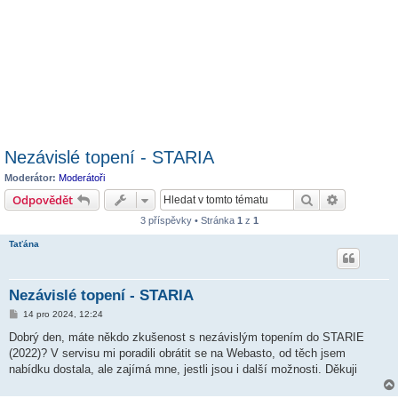
Nezávislé topení - STARIA
Moderátor:
Moderátoři
Hledat
Pokročilé 
Odpovědět
3 příspěvky • Stránka
1
z
1
Taťána
Nezávislé topení - STARIA
P
14 pro 2024, 12:24
ř
í
Dobrý den, máte někdo zkušenost s nezávislým topením do STARIE
s
(2022)? V servisu mi poradili obrátit se na Webasto, od těch jsem
p
ě
nabídku dostala, ale zajímá mne, jestli jsou i další možnosti. Děkuji
v
e