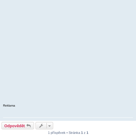
Reklama
Odpovědět
1 příspěvek • Stránka
1
z
1