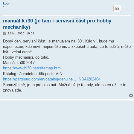
kobr
*
manuál k i30 (je tam i servisní část pro hobby
mechaniky)
P
18 led 2025, 19:08
ř
í
Dobrý den, servisní část i s manualem na i30 . Kdo ví, bude mu
s
nápomocen, kdo neví, nepomůže nic a zkoušet u auta, co to udělá, může
p
ě
být i velmi drahé.
v
Hobby mechanici, do toho.
e
k
Manuál k i30 2017-
https://www.hi30.net/sitemap.html
Katalog náhradních dílů podle VIN
https://partsouq.com/en/catalog/genuine ... NDAI202404
Samozřejmě, je to pro plno aut. Možná už je to tady, ale no co už, je to
znova zde.