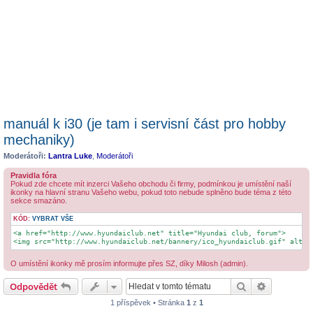
manuál k i30 (je tam i servisní část pro hobby
mechaniky)
Moderátoři:
Lantra Luke
,
Moderátoři
Pravidla fóra
Pokud zde chcete mít inzerci Vašeho obchodu či firmy, podmínkou je umístění naší
ikonky na hlavní stranu Vašeho webu, pokud toto nebude splněno bude téma z této
sekce smazáno.
KÓD:
VYBRAT VŠE
<a href="http://www.hyundaiclub.net" title="Hyundai club, forum">

<img src="http://www.hyundaiclub.net/bannery/ico_hyundaiclub.gif" alt="
O umístění ikonky mě prosím informujte přes SZ, díky Milosh (admin).
Hledat
Pokročilé 
Odpovědět
1 příspěvek • Stránka
1
z
1