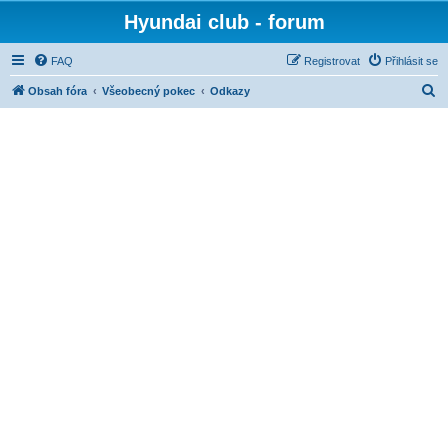
Hyundai club - forum
FAQ
Registrovat
Přihlásit se
H
Obsah fóra
Všeobecný pokec
Odkazy
l
e
d
a
t