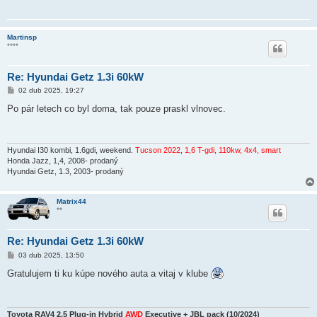
Martinsp
****
Re: Hyundai Getz 1.3i 60kW
P
02 dub 2025, 19:27
ř
í
Po pár letech co byl doma, tak pouze praskl vlnovec.
s
p
ě
v
e
Hyundai I30 kombi, 1.6gdi, weekend.
Tucson 2022, 1,6 T-gdi, 110kw, 4x4, smart
k
Honda Jazz, 1,4, 2008- prodaný
Hyundai Getz, 1.3, 2003- prodaný
Matrix44
**
Re: Hyundai Getz 1.3i 60kW
P
03 dub 2025, 13:50
ř
í
Gratulujem ti ku kúpe nového auta a vitaj v klube
s
p
ě
v
e
Toyota RAV4 2.5 Plug-in Hybrid
AWD
Executive + JBL pack (10/2024)