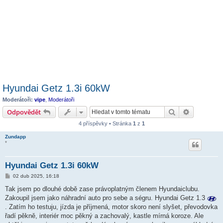
Hyundai Getz 1.3i 60kW
Moderátoři:
vipe
,
Moderátoři
Hledat
Pokročilé 
Odpovědět
4 příspěvky • Stránka
1
z
1
Zundapp
*
Hyundai Getz 1.3i 60kW
P
02 dub 2025, 16:18
ř
í
Tak jsem po dlouhé době zase právoplatným členem Hyundaiclubu.
s
Zakoupil jsem jako náhradní auto pro sebe a ségru. Hyundai Getz 1.3
p
ě
. Zatím ho testuju, jízda je příjmená, motor skoro není slyšet, převodovka
v
řadí pěkně, interiér moc pěkný a zachovalý, kastle mírná koroze. Ale
e