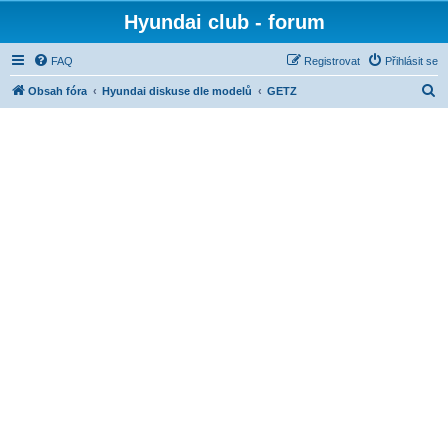
Hyundai club - forum
FAQ
Registrovat
Přihlásit se
H
Obsah fóra
Hyundai diskuse dle modelů
GETZ
l
e
d
a
t