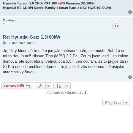
k
Hyundai Tucson 2.0 CRDi VGT 16V
4WD
Premium (01/2009)
Hyundai i30 1.5 DPi Kombi Family + Smart Pack + NAV 10,25"(01/2024)
Zundapp
*
Re: Hyundai Getz 1.3i 60kW
P
08 dub 2025, 06:38
ř
í
Jo, díky kluci. Já to mám jen jako náhradní auto, ale musím říct, že se
s
mi to řídí líp než Nissan Tino (MPV) 2.2 Dci. Zatím jsem jezdil jen kolem
p
ě
domova, ale spotřeba přívětivá, cca 5,5 l. Jen doufám, že to projde další
v
STK a nebude problém s korozí. To je jediná věc se kterou mě asijské
e
k
automobilky štvou
Odpovědět
4 příspěvky • Stránka
1
z
1
Přejít na