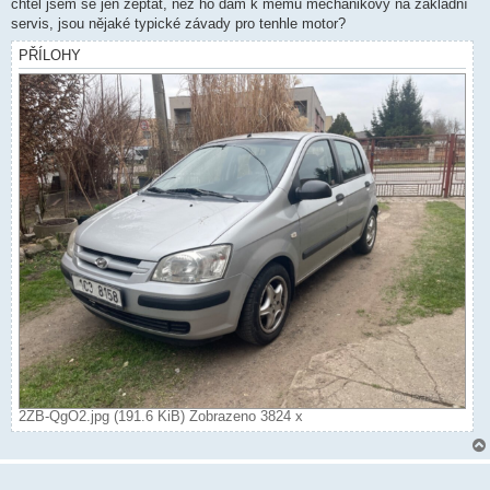
k
chtěl jsem se jen zeptat, než ho dám k mému mechanikovy na základní
servis, jsou nějaké typické závady pro tenhle motor?
PŘÍLOHY
2ZB-QgO2.jpg (191.6 KiB) Zobrazeno 3824 x