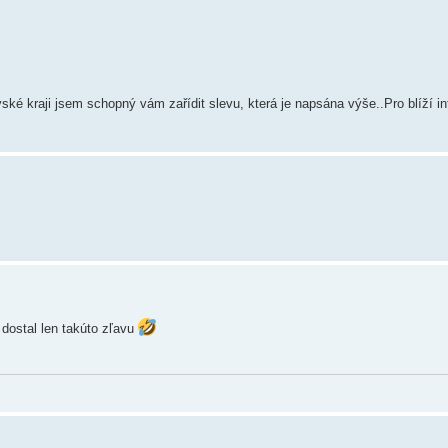
ké kraji jsem schopný vám zařídit slevu, která je napsána výše..Pro blíží in
dostal len takúto zľavu