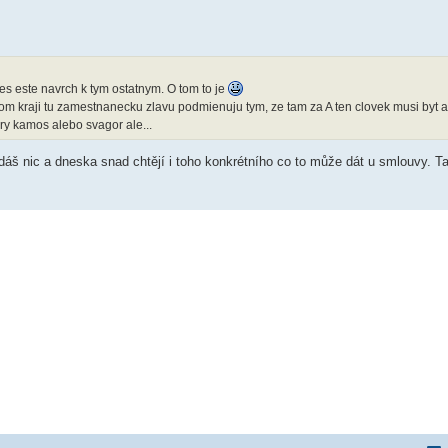
es este navrch k tym ostatnym. O tom to je
om kraji tu zamestnanecku zlavu podmienuju tym, ze tam za A ten clovek musi byt a
ry kamos alebo svagor ale...
edáš nic a dneska snad chtějí i toho konkrétního co to může dát u smlouvy. T