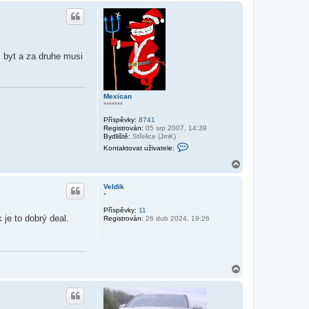
h
o
r
u
 byt a za druhe musi
Mexican
*******
Příspěvky:
8741
Registrován:
05 srp 2007, 14:39
Bydliště:
Střelice (JmK)
K
Kontaktovat uživatele:
o
n
N
t
a
a
h
k
Veldik
o
t
*
r
o
Příspěvky:
11
v
u
je to dobrý deal.
Registrován:
26 dub 2024, 19:26
a
t
u
ž
i
v
N
a
t
a
e
h
l
o
e
r