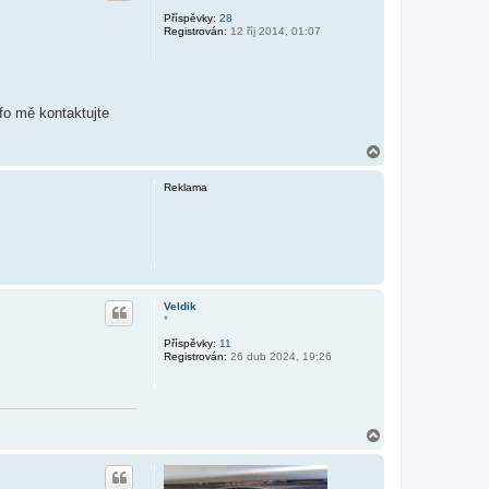
Příspěvky:
28
Registrován:
12 říj 2014, 01:07
fo mě kontaktujte
N
a
h
Reklama
o
r
u
Veldik
*
Příspěvky:
11
Registrován:
26 dub 2024, 19:26
N
a
h
o