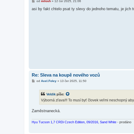
P
od
milosh
»
12 čer 2025, 21:06
ř
í
asi by fakt chtelo psat ty slevy do jednoho tematu, je jich 
s
p
ě
v
e
k
Re: Sleva na koupě nového vozů
P
od
Axel.Foley
»
13 čer 2025, 11:50
ř
í
s
Veldik
píše:
p
ě
Výborná zľava!!! To musí byť človek veľmi neschopný aby
v
e
k
Zaměstnanecká.
Hyu Tucson 1,7 CRDi Czech Edition, 09/2016, Sand White
- prodáno