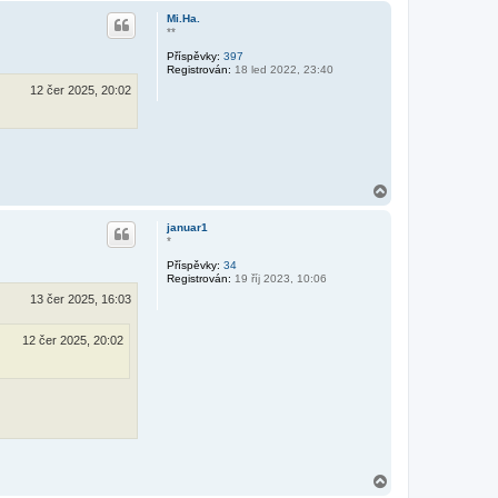
h
Mi.Ha.
o
**
r
Příspěvky:
397
u
Registrován:
18 led 2022, 23:40
12 čer 2025, 20:02
N
a
h
januar1
o
*
r
Příspěvky:
34
u
Registrován:
19 říj 2023, 10:06
13 čer 2025, 16:03
12 čer 2025, 20:02
N
a