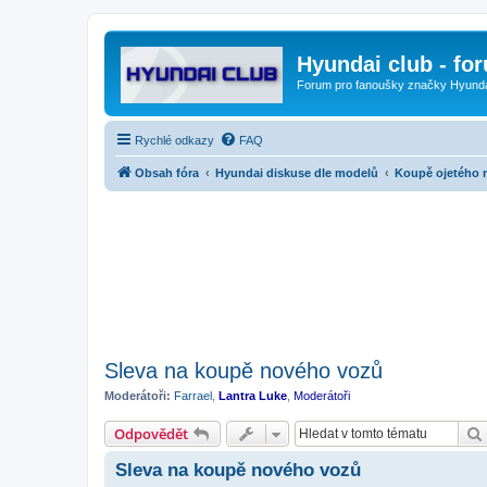
Hyundai club - fo
Forum pro fanoušky značky Hyund
Rychlé odkazy
FAQ
Obsah fóra
Hyundai diskuse dle modelů
Koupě ojetého 
Sleva na koupě nového vozů
Moderátoři:
Farrael
,
Lantra Luke
,
Moderátoři
Odpovědět
Sleva na koupě nového vozů