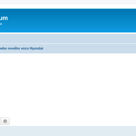
rum
ai
nebo nového vozu Hyundai
Hledat
Pokročilé hledání