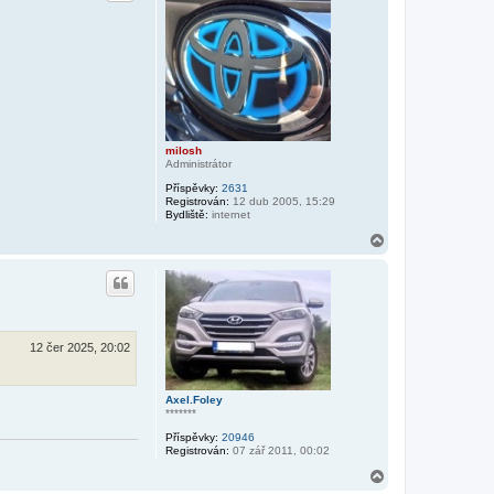
r
u
milosh
Administrátor
Příspěvky:
2631
Registrován:
12 dub 2005, 15:29
Bydliště:
internet
N
a
h
o
r
u
12 čer 2025, 20:02
Axel.Foley
*******
Příspěvky:
20946
Registrován:
07 zář 2011, 00:02
N
a