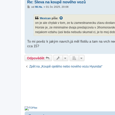
Re: Sleva na koupě nového vozů
P
od
Mi.Ha.
»
01 črc 2025, 20:08
ř
í
s
Mexican
píše:
p
ě
on je ale chytak v tom, ze tu zamestnanecku zlavu dostan
v
Horsie je, ze minimalne dvaja predajcovia v Jihomoravsk
e
k
nejakom vztahu (asi teda nebudu skumat ci, je to moj dob
To mi pověz k jakým navrch,já měl flotilu a tam na vrch n
cca 15?
Odpovědět
Zpět na „Koupě ojetého nebo nového vozu Hyundai“