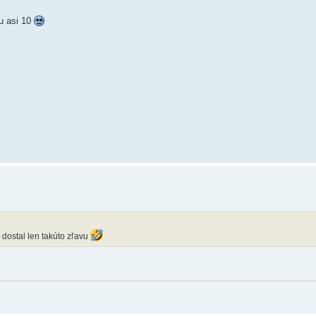
tu asi 10
 dostal len takúto zľavu