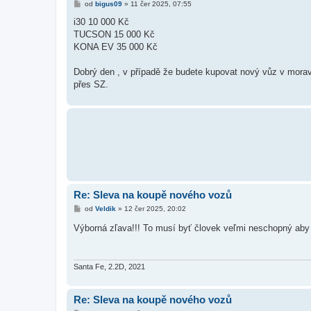
P
od
bigus09
»
11 čer 2025, 07:55
ř
í
i30 10 000 Kč
s
TUCSON 15 000 Kč
p
ě
KONA EV 35 000 Kč
v
e
k
Dobrý den , v případě že budete kupovat nový vůz v moravs
přes SZ.
Re: Sleva na koupě nového vozů
P
od
Veldik
»
12 čer 2025, 20:02
ř
í
Výborná zľava!!! To musí byť človek veľmi neschopný aby 
s
p
ě
v
e
Santa Fe, 2.2D, 2021
k
Re: Sleva na koupě nového vozů