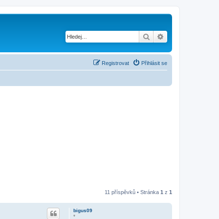
Hledat
Pokročilé hledání
Registrovat
Přihlásit se
11 příspěvků • Stránka
1
z
1
bigus09
*