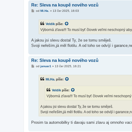
Re: Sleva na koupě nového vozů
P
od
Mi.Ha.
»
13 čer 2025, 16:03
ř
í
s
Veldik
píše:
p
ě
Výborná zľava!!! To musí byť človek veľmi neschopný aby
v
e
k
A jakou jsi slevu dostal Ty, že se tomu směješ.
Svoji neřeším,já měl flotilu. A od toho se odvíjí i garance,
Re: Sleva na koupě nového vozů
P
od
januar1
»
13 čer 2025, 16:21
ř
í
s
Mi.Ha.
píše:
p
ě
v
Veldik
píše:
e
k
Výborná zľava!!! To musí byť človek veľmi neschopný 
A jakou jsi slevu dostal Ty, že se tomu směješ.
Svoji neřeším,já měl flotilu. A od toho se odvíjí i garance,
Prosim ta automobilky ti davaju sami zlavu aj omnoho vacs