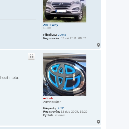
M
u
e
x
i
c
a
n
Axel.Foley
*******
Příspěvky:
20946
Registrován:
07 zář 2011, 00:02
N
a
h
o
r
u
odit i toto.
milosh
Administrátor
Příspěvky:
2631
Registrován:
12 dub 2005, 15:29
Bydliště:
internet
N
a