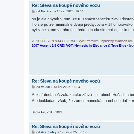
Re: Sleva na koupě nového vozů
P
od
Mexican
»
13 čer 2025, 16:54
ř
í
on je ale chytak v tom, ze tu zamestnanecku zlavu dostan
s
Horsie je, ze minimalne dvaja predajcovia v Jihomoravsko
p
ě
byt v nejakom vztahu (asi teda nebudu skumat ci, je to mo
v
e
k
2023 TUCSON NX4 HEV 2WD Style/Premium - hybridny mladoch od 
2007 Accent 1,5 CRDi VGT, Nemesis in Elegance & True Blue
- leg
Re: Sleva na koupě nového vozů
P
od
Veldik
»
13 čer 2025, 18:34
ř
í
Pokiaľ dostaneš zákaznícku zľavu - pri oboch Huňadich bo
s
Predpokladám však, že zamestnanecká sa nebude dať k n
p
ě
v
e
Santa Fe, 2.2D, 2021
k
Re: Sleva na koupě nového vozů
P
od
Axel.Foley
»
17 čer 2025, 06:17