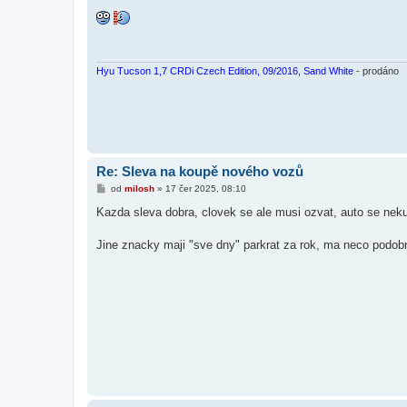
ř
í
s
p
ě
v
e
Hyu Tucson 1,7 CRDi Czech Edition, 09/2016, Sand White
- prodáno
k
Re: Sleva na koupě nového vozů
P
od
milosh
»
17 čer 2025, 08:10
ř
í
Kazda sleva dobra, clovek se ale musi ozvat, auto se nek
s
p
ě
Jine znacky maji "sve dny" parkrat za rok, ma neco podobneh
v
e
k