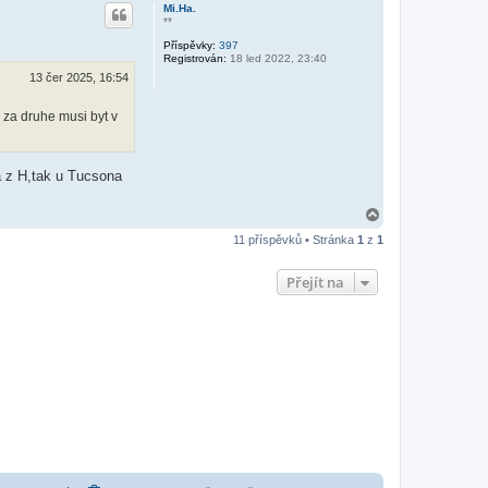
h
Mi.Ha.
o
**
r
Příspěvky:
397
u
Registrován:
18 led 2022, 23:40
13 čer 2025, 16:54
 za druhe musi byt v
a z H,tak u Tucsona
N
a
11 příspěvků • Stránka
1
z
1
h
o
r
Přejít na
u