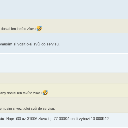
 dostal len takúto zľavu
nemusím si vozit olej svůj do servisu.
aby dostal len takúto zľavu
nemusím si vozit olej svůj do servisu.
iu. Napr. i30 az 3100€ zlava t.j. 77 000Kč on ti vybavi 10 000Kč?