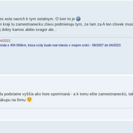
es este navrch k tym ostatnym. O tom to je
m kraji tu zamestnanecku zlavu podmienuju tym, ze tam za A ten clovek musi
j dobry kamos alebo svagor ale...
04/2023
enda s 404 000km, ktora vzdy bude mat miesto v mojom srdci - 08/2007 do 04/2023
la podstatne vyššia ako hore spomínaná - a k tomu ešte zamwstnaneckú, tak 
ákupu na firmu