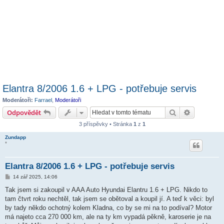
Elantra 8/2006 1.6 + LPG - potřebuje servis
Moderátoři:
Farrael
,
Moderátoři
Hledat
Pokročilé 
Odpovědět
3 příspěvky • Stránka
1
z
1
Zundapp
*
Elantra 8/2006 1.6 + LPG - potřebuje servis
P
14 zář 2025, 14:06
ř
í
Tak jsem si zakoupil v AAA Auto Hyundai Elantru 1.6 + LPG. Nikdo to
s
tam čtvrt roku nechtěl, tak jsem se obětoval a koupil jí. A teď k věci: byl
p
ě
by tady někdo ochotný kolem Kladna, co by se mi na to podíval? Motor
v
má najeto cca 270 000 km, ale na ty km vypadá pěkně, karoserie je na
e