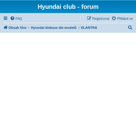
Hyundai club - forum
FAQ
Registrovat
Přihlásit se
H
Obsah fóra
Hyundai diskuse dle modelů
ELANTRA
l
e
d
a
t