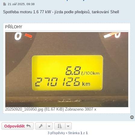
P
21 zář 2025, 09:38
ř
í
Spotřeba motoru 1.6 77 kW - jízda podle předpisů, tankování Shell
s
p
ě
v
PŘÍLOHY
e
k
20250920_165950.jpg (81.67 KiB) Zobrazeno 3807 x
Odpovědět
3 příspěvky • Stránka
1
z
1