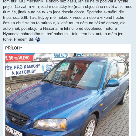
k
tom hůř. Můj mechanik je skoro bez času, jen se na to podíval a rychle
projel. Co zatím vím, zadní destičky ko (mám objednáno nové) a nic moc
tlumiče, jinak auto na ty km jede docela dobře. Spotřeba aktuální dle
tripu: cca 6,9l. Tak, kdyby měl někdo k večeru, nebo o víkend trochu
času a chuť se na to mrknout, klidně mu to dám na běžné opravy, ale
auto jinak potřebuju, u Nissana mi lehnul před dovolenou motor a
Hyundaie náhradního mi teď nabourali, tak jsem bez auta a mám jen
tohle. Předem dík
PŘÍLOHY