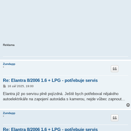
Reklama
Zundapp
*
Re: Elantra 8/2006 1.6 + LPG - potřebuje servis
P
16 zář 2025, 19:00
ř
í
Elantra již po servisu plně pojízdná. Ještě bych potřeboval nějakého
s
autoelektrikáře na zapojení autorádia s kamerou, nejde vůbec zapnout...
p
ě
v
e
Zundapp
k
*
Re: Elantra 8/2006 1.6 + LPG - potřebuje servis