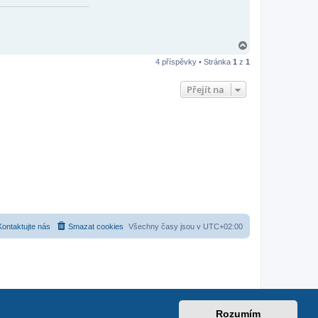
N
a
4 příspěvky • Stránka
1
z
1
h
o
r
Přejít na
u
Kontaktujte nás
Smazat cookies
Všechny časy jsou v
UTC+02:00
et
|
suzuki-forum.cz
Rozumím