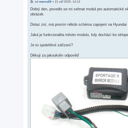
P
od
marco29
»
21 zář 2025, 14:12
ř
í
Dobrý den, povedlo se mi sehnat modul pro automatické skl
s
obrázek.
p
ě
v
Dotaz zní, má prosím někdo schéma zapojení na Hyundai
e
k
Jaká je funkcionalita tohoto modulu, kdy dochází ke sklop
Je to spolehlivé zařízení?
Děkuji za jakoukoliv odpověď