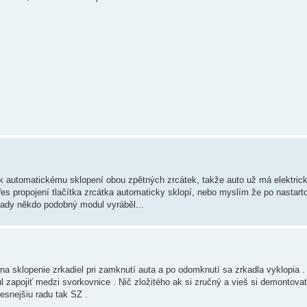
 k automatickému sklopení obou zpětných zrcátek, takže auto už má elektric
řes propojení tlačítka zrcátka automaticky sklopí, nebo myslím že po nastart
ady někdo podobný modul vyráběl...
 sklopenie zrkadiel pri zamknutí auta a po odomknutí sa zrkadla vyklopia . J
zapojiť medzi svorkovnice . Nič zložitého ak si zručný a vieš si demontovať 
resnejšiu radu tak SZ .