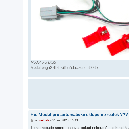
Modul pro IX35
Modul.png (278.6 KiB) Zobrazeno 3093 x
Re: Modul pro automatické sklopení zrcátek ???
P
od
milosh
»
21 zář 2025, 15:43
ř
í
To asi nebude samo fungovat pokud nekoupíš i elektrická z