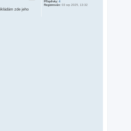
Příspěvky:
4
Registrován:
03 srp 2025, 13:32
řikládám zde jeho