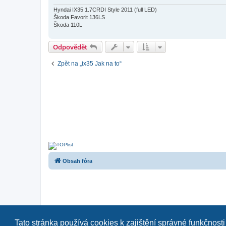
e
k
Hyndai IX35 1.7CRDI Style 2011 (full LED)
Škoda Favorit 136LS
Škoda 110L
Odpovědět
Zpět na „ix35 Jak na to“
Obsah fóra
Naše další fóra:
|
Tato stránka používá cookies k zajištění správné funkčnosti