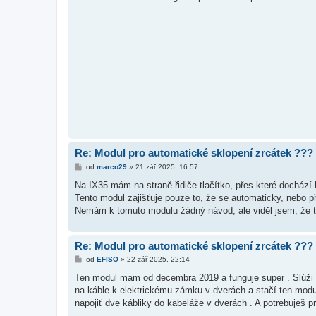
s
p
ě
v
e
k
Re: Modul pro automatické sklopení zrcátek ???
P
od
marco29
»
21 zář 2025, 16:57
ř
í
Na IX35 mám na straně řidiče tlačítko, přes které dochází
s
Tento modul zajišťuje pouze to, že se automaticky, nebo p
p
ě
Nemám k tomuto modulu žádný návod, ale viděl jsem, že t
v
e
k
Re: Modul pro automatické sklopení zrcátek ???
P
od
EFISO
»
22 zář 2025, 22:14
ř
í
Ten modul mam od decembra 2019 a funguje super . Slúži na
s
na káble k elektrickému zámku v dverách a stačí ten modul 
p
ě
napojiť dve kábliky do kabeláže v dverách . A potrebuješ p
v