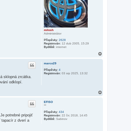
milosh
Administrátor
Příspěvky:
2628
Registrován:
12 dub 2005, 15:29
Bydliště:
internet
N
a
h
marco29
o
r
Příspěvky:
4
Registrován:
03 srp 2025, 13:32
u
ká sklopná zrcátka.
ování odklopí.
N
a
h
EFISO
o
**
r
Příspěvky:
434
u
e potrebné pripojiť
Registrován:
22 črc 2018, 14:45
Bydliště:
Sabinov
tapacír z dverí a