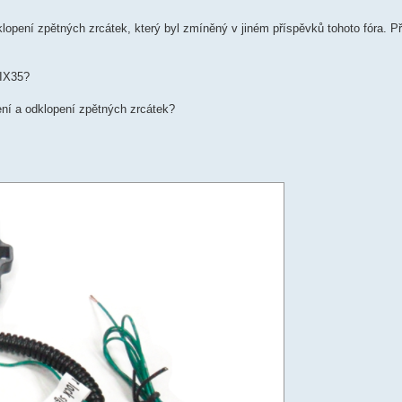
opení zpětných zrcátek, který byl zmíněný v jiném příspěvků tohoto fóra. P
 IX35?
ení a odklopení zpětných zrcátek?