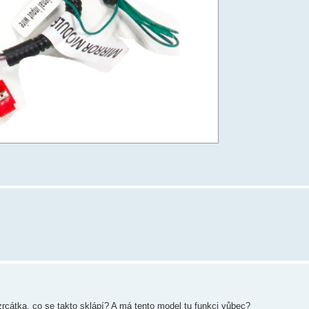
rcátka, co se takto sklápí? A má tento model tu funkci vůbec?