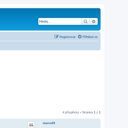
Hledat
Pokročilé hledání
Registrovat
Přihlásit se
4 příspěvky • Stránka
1
z
1
marco29