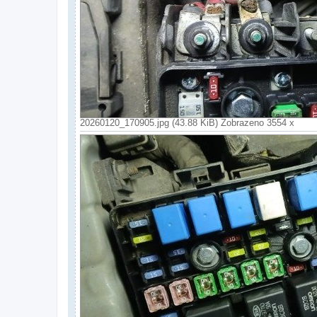
20260120_170905.jpg (43.88 KiB) Zobrazeno 3554 x