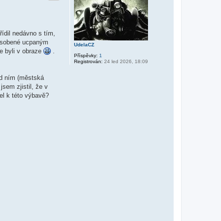
ídil nedávno s tím,
způsobené ucpaným
UdelaCZ
e byli v obraze
.
Příspěvky:
1
Registrován:
24 led 2026, 18:09
řed ním (městská
jsem zjistil, že v
bel k této výbavě?