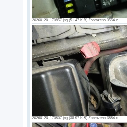
20260120_170857.jpg (51.47 KiB) Zobrazeno 3554 x
20260120_170807.jpg (38.97 KiB) Zobrazeno 3554 x