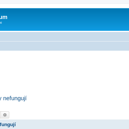
rum
ai
y nefungují
Hledat
Pokročilé hledání
fungují