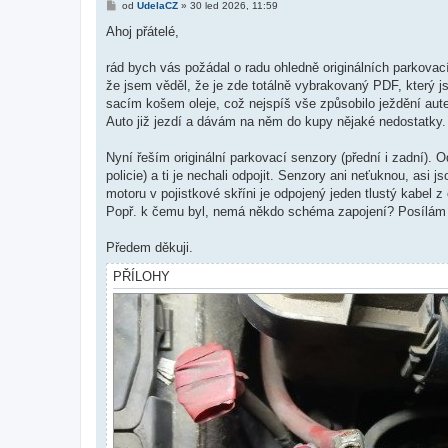
P
od
UdelaCZ
»
30 led 2026, 11:59
ř
í
Ahoj přátelé,
s
p
ě
rád bych vás požádal o radu ohledně originálních parkovací
v
že jsem věděl, že je zde totálně vybrakovaný PDF, který 
e
k
sacím košem oleje, což nejspíš vše způsobilo ježdění aute
Auto již jezdí a dávám na něm do kupy nějaké nedostatky.
Nyní řeším originální parkovací senzory (přední i zadní). O
policie) a ti je nechali odpojit. Senzory ani neťuknou, asi 
motoru v pojistkové skříni je odpojený jeden tlustý kabel 
Popř. k čemu byl, nemá někdo schéma zapojení? Posílám f
Předem děkuji.
PŘÍLOHY