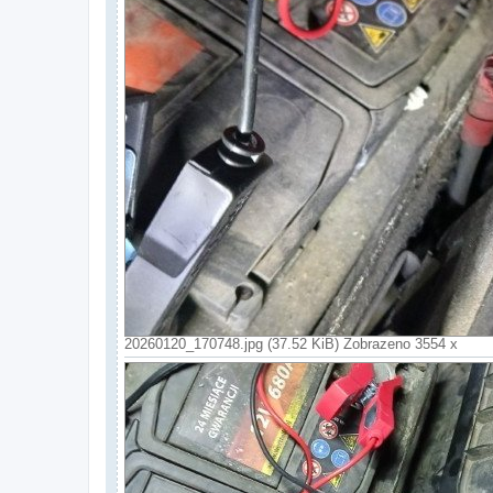
20260120_170748.jpg (37.52 KiB) Zobrazeno 3554 x