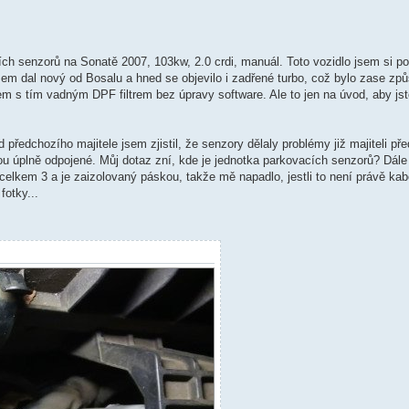
ch senzorů na Sonatě 2007, 103kw, 2.0 crdi, manuál. Toto vozidlo jsem si poř
jsem dal nový od Bosalu a hned se objevilo i zadřené turbo, což bylo zase 
m s tím vadným DPF filtrem bez úpravy software. Ale to jen na úvod, aby jst
d předchozího majitele jsem zjistil, že senzory dělaly problémy již majiteli p
jsou úplně odpojené. Můj dotaz zní, kde je jednotka parkovacích senzorů? Dále 
z celkem 3 a je zaizolovaný páskou, takže mě napadlo, jestli to není právě ka
otky...