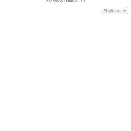
2 příspěvky • Stránka
1
z
1
Přejít na