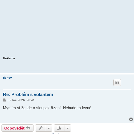
Reklama
tisnov
Re: Problém s volantem
P
02 bře 2026, 20:41
ř
í
Myslím si že jde o sloupek řízení. Nebude to levné.
s
p
ě
v
e
Odpovědět
k