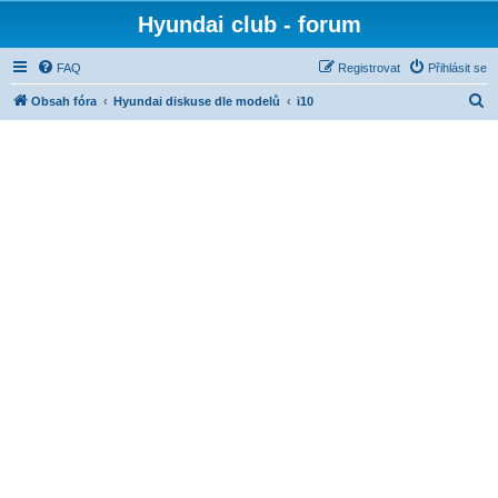
Hyundai club - forum
FAQ
Registrovat
Přihlásit se
H
Obsah fóra
Hyundai diskuse dle modelů
i10
l
e
d
a
t