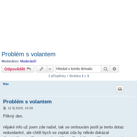
Problém s volantem
Moderátor:
Moderátoři
Hledat
Pokročilé 
Odpovědět
2 příspěvky • Stránka
1
z
1
Rdv
Problém s volantem
P
11 říj 2025, 15:26
ř
í
Pěkný den,
s
p
ě
nějaké info už jsem zde našel, tak se omlouvám jestli je tento dotaz
v
redundantní, ale chtěl bych se zeptat zda by někdo dokázal
e