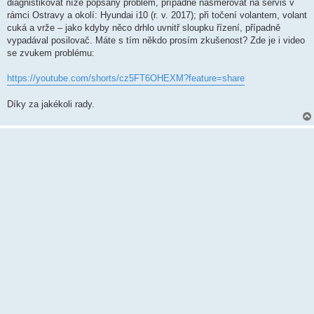
k
diagnistikovat níže popsaný problém, případně nasměřovat na servis v
rámci Ostravy a okolí: Hyundai i10 (r. v. 2017); při točení volantem, volant
cuká a vrže – jako kdyby něco drhlo uvnitř sloupku řízení, případně
vypadával posilovač. Máte s tím někdo prosím zkušenost? Zde je i video
se zvukem problému:
https://youtube.com/shorts/cz5FT6OHEXM?feature=share
Díky za jakékoli rady.