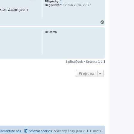
Příspěvky:
1
Registrován:
12 dub 2026, 20:17
ktor. Zatím jsem
N
a
h
Reklama
o
r
u
1 příspěvek • Stránka
1
z
1
Přejít na
Kontaktujte nás
Smazat cookies
Všechny časy jsou v
UTC+02:00