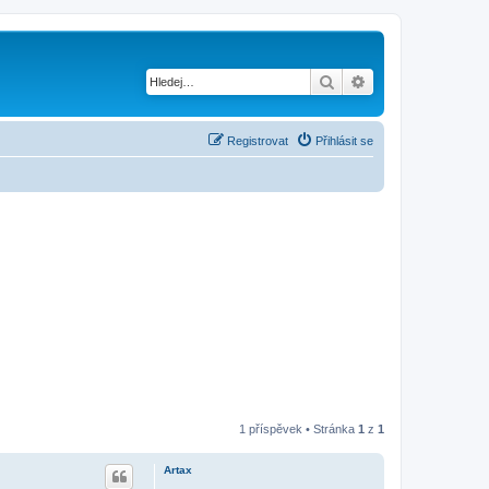
Hledat
Pokročilé hledání
Registrovat
Přihlásit se
1 příspěvek • Stránka
1
z
1
Artax