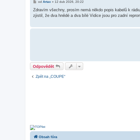
P
od
Artax
»
12 dub 2026, 20:22
ř
í
Zdravím všechny, prosím nemá někdo popis kabelů k rádiu 
s
zjistil, že dva hnědé a dva bílé Vidice jsou pro zadní repro
p
ě
v
e
k
Odpovědět
Zpět na „COUPE“
Obsah fóra