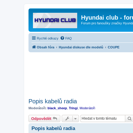
Hyundai club - fo
Forum pro fanoušky značky Hyund
Rychlé odkazy
FAQ
Obsah fóra
Hyundai diskuse dle modelů
COUPE
Popis kabelů radia
Moderátoři:
black_sheep
,
Tringi
,
Moderátoři
Odpovědět
Popis kabelů radia