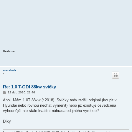
Reklama
marshalx
*
Re: 1.0 T-GDI 88kw svíčky
P
12 dub 2026, 21:46
ř
í
Ahoj. Mám 1.0T 88kw (r.2018). Svíčky tedy raději originál (koupit v
s
Hyundai nebo rovnou nechat vyměnit) nebo již existuje osvědčená
p
ě
výhodnější ale stále kvalitní náhrada od jiného výrobce?
v
e
k
Díky