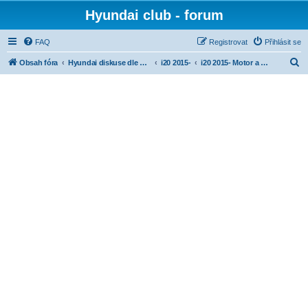
Hyundai club - forum
FAQ
Registrovat
Přihlásit se
H
Obsah fóra
Hyundai diskuse dle modelů
i20 2015-
i20 2015- Motor a převodovka
l
e
d
a
t