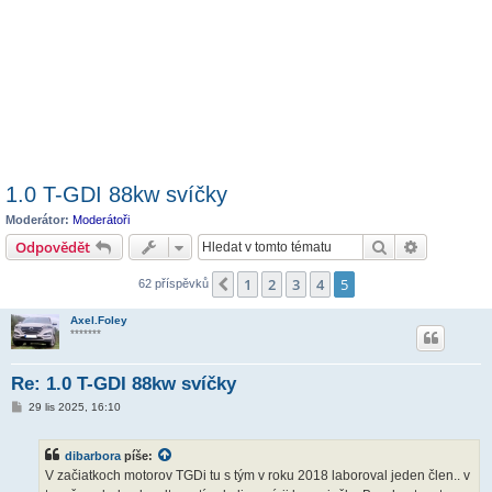
1.0 T-GDI 88kw svíčky
Moderátor:
Moderátoři
Hledat
Pokročilé 
Odpovědět
1
2
3
4
5
Předchozí
62 příspěvků
Axel.Foley
*******
Re: 1.0 T-GDI 88kw svíčky
P
29 lis 2025, 16:10
ř
í
s
dibarbora
píše:
p
ě
V začiatkoch motorov TGDi tu s tým v roku 2018 laboroval jeden člen.. v
v