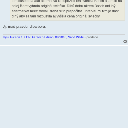
tom čase bola ako alternatíva k dispozícii len sviečka Bosch a tam to na
e
k
celej čiare vyhrala originál sviečka. Dlhú dobu okrem Bosch ani iný
aftermarket neexistoval.. treba si to prepočítať.. interval 75 tkm je dosť
dlhý aby sa tam rozpustila aj vyššia cena originál sviečky.
Jj, máš pravdu, dibarbora.
Hyu Tucson 1,7 CRDi Czech Edition, 09/2016, Sand White
- prodáno