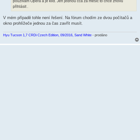
používám Opera a je klid. Jen jednou cca za měsíc to chce znovu
e
k
přihlásit .
V mém případě tohle není řešení. Na fórum chodím ze dvou počítačů a
okno prohlížeče jednou za čas zavřít musít.
Hyu Tucson 1,7 CRDi Czech Edition, 09/2016, Sand White
- prodáno