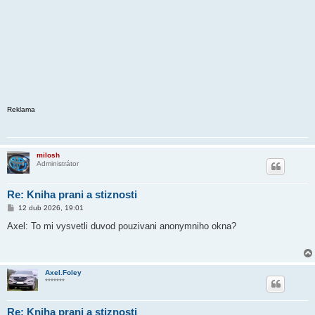
Reklama
milosh
Administrátor
Re: Kniha prani a stiznosti
P
12 dub 2026, 19:01
ř
í
Axel: To mi vysvetli duvod pouzivani anonymniho okna?
s
p
ě
v
e
Axel.Foley
k
*******
Re: Kniha prani a stiznosti