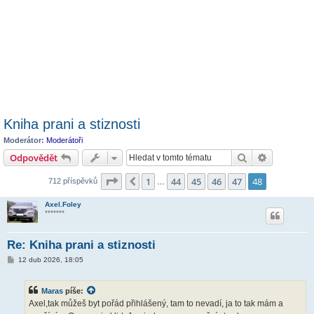
Kniha prani a stiznosti
Moderátor:
Moderátoři
Hledat
Pokročilé 
Odpovědět
Stránka
48
z
48
1
44
45
46
47
48
Předchozí
712 příspěvků
…
Axel.Foley
*******
Re: Kniha prani a stiznosti
P
12 dub 2026, 18:05
ř
í
s
Maras
píše:
p
ě
Axel,tak můžeš byt pořád přihlášený, tam to nevadí, ja to tak mám a
v