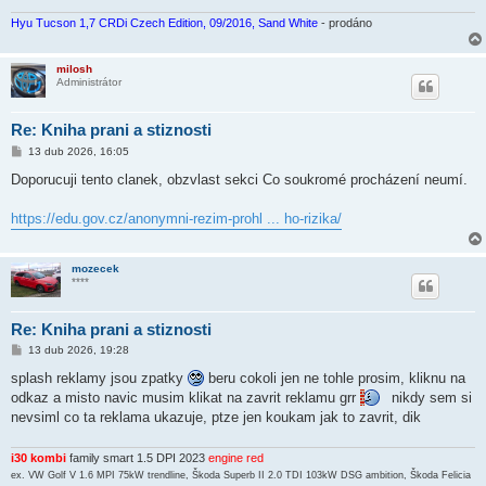
v
e
Hyu Tucson 1,7 CRDi Czech Edition, 09/2016, Sand White
- prodáno
k
milosh
Administrátor
Re: Kniha prani a stiznosti
P
13 dub 2026, 16:05
ř
í
Doporucuji tento clanek, obzvlast sekci Co soukromé procházení neumí.
s
p
ě
https://edu.gov.cz/anonymni-rezim-prohl ... ho-rizika/
v
e
k
mozecek
****
Re: Kniha prani a stiznosti
P
13 dub 2026, 19:28
ř
í
splash reklamy jsou zpatky
beru cokoli jen ne tohle prosim, kliknu na
s
odkaz a misto navic musim klikat na zavrit reklamu grr
nikdy sem si
p
ě
nevsiml co ta reklama ukazuje, ptze jen koukam jak to zavrit, dik
v
e
k
i30 kombi
family smart 1.5 DPI 2023
engine red
ex. VW Golf V 1.6 MPI 75kW trendline, Škoda Superb II 2.0 TDI 103kW DSG ambition, Škoda Felicia