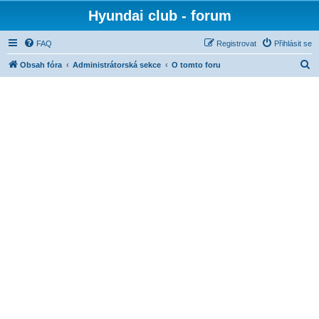
Hyundai club - forum
FAQ
Registrovat
Přihlásit se
H
Obsah fóra
Administrátorská sekce
O tomto foru
l
e
d
a
t