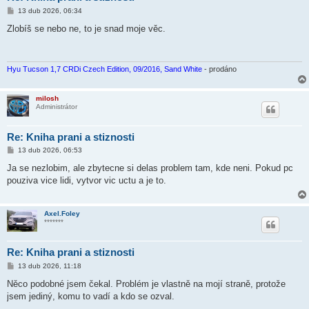
P
13 dub 2026, 06:34
ř
í
Zlobíš se nebo ne, to je snad moje věc.
s
p
ě
v
e
Hyu Tucson 1,7 CRDi Czech Edition, 09/2016, Sand White
- prodáno
k
milosh
Administrátor
Re: Kniha prani a stiznosti
P
13 dub 2026, 06:53
ř
í
Ja se nezlobim, ale zbytecne si delas problem tam, kde neni. Pokud pc
s
pouziva vice lidi, vytvor vic uctu a je to.
p
ě
v
e
Axel.Foley
k
*******
Re: Kniha prani a stiznosti
P
13 dub 2026, 11:18
ř
í
Něco podobné jsem čekal. Problém je vlastně na mojí straně, protože
s
jsem jediný, komu to vadí a kdo se ozval.
p
ě